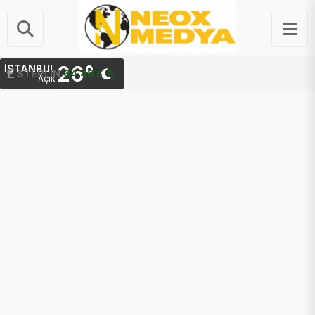
26°
İSTANBUL
STERLIN
G.ALTIN
64.48 ₺
6,660.55 ₺
Açık