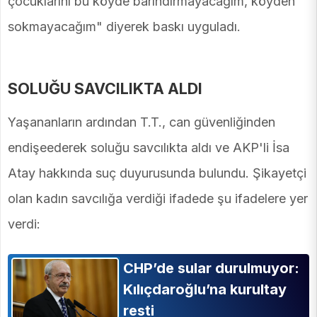
çocuklarını bu köyde barındırmayacağım, köyden
sokmayacağım" diyerek baskı uyguladı.
SOLUĞU SAVCILIKTA ALDI
Yaşananların ardından T.T., can güvenliğinden
endişeederek soluğu savcılıkta aldı ve AKP'li İsa
Atay hakkında suç duyurusunda bulundu. Şikayetçi
olan kadın savcılığa verdiği ifadede şu ifadelere yer
verdi:
CHP’de sular durulmuyor:
Kılıçdaroğlu’na kurultay
resti