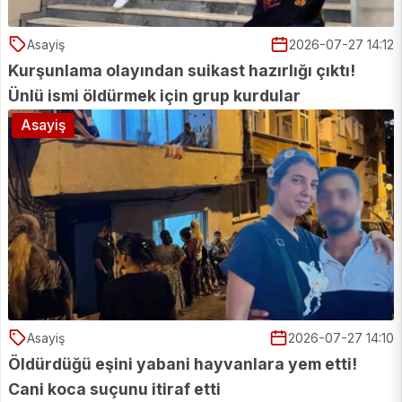
Asayiş
2026-07-27 14:12
Kurşunlama olayından suikast hazırlığı çıktı!
Ünlü ismi öldürmek için grup kurdular
Asayiş
Asayiş
2026-07-27 14:10
Öldürdüğü eşini yabani hayvanlara yem etti!
Cani koca suçunu itiraf etti