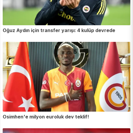
Oğuz Aydın için transfer yarışı: 4 kulüp devrede
Osimhen'e milyon euroluk dev teklif!