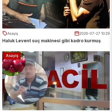
Asayiş
2026-07-27 10:29
Haluk Levent suç makinesi gibi kadro kurmuş
Asayiş