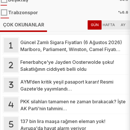
Trabzonspor
%6.6
ÇOK OKUNANLAR
GÜN
HAFTA
AY
Güncel Zamlı Sigara Fiyatları (6 Ağustos 2026)
Marlboro, Parliament, Winston, Camel Fiyatı
2026
Fenerbahçe'ye Jayden Oosterwolde şoku!
Sakatlığının ciddiyeti belli oldu
AYM’den kritik yeşil pasaport kararı! Resmi
Gazete’de yayımlandı…
PKK silahları tamamen ne zaman bırakacak? İşte
AK Parti'nin tahmini…
137 bin lira maaşa rağmen eleman yok!
Avrupa'da hayat alarm veriyor