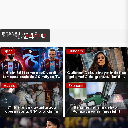
24°
İSTANBUL
G.ALTIN
6,494.89 ₺
Açık
Spor
Gündem
6 bin 661 forma sözü verdi,
Gülistan Doku cinayetinde flaş
tartışma başladı: 30 milyon TL
gelişme! 2 dalgıç tutuklandı…
kimden çıkacak?
Asayiş
Ekonomi
71 ilde büyük uyuşturucu
Benzine indirim geliyor:
operasyonu: 844 tutuklama
Pompaya yansımayabilir!