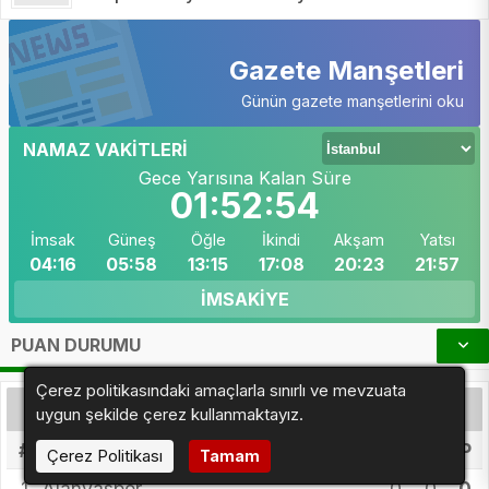
Gazete Manşetleri
Günün gazete manşetlerini oku
NAMAZ VAKİTLERİ
Gece Yarısına Kalan Süre
01:52:50
İmsak
Güneş
Öğle
İkindi
Akşam
Yatsı
04:16
05:58
13:15
17:08
20:23
21:57
İMSAKİYE
PUAN DURUMU
Çerez politikasındaki amaçlarla sınırlı ve mevzuata
TÜRKIYE SÜPER LIG
uygun şekilde çerez kullanmaktayız.
#
TAKIMLAR
O
AV
P
Çerez Politikası
Tamam
1
Alanyaspor
0
0
0