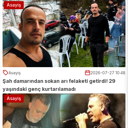
Asayiş
Asayiş
2026-07-27 10:48
Şah damarından sokan arı felaketi getirdi! 29
yaşındaki genç kurtarılamadı
Asayiş