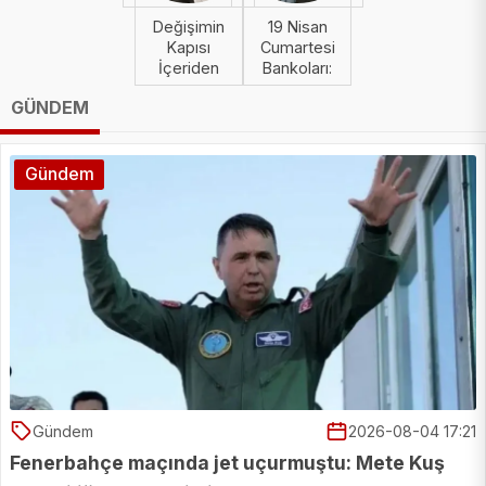
Değişimin
19 Nisan
Kapısı
Cumartesi
İçeriden
Bankoları:
Açılır! Nejdet
Süper
GÜNDEM
Niflioğlu
Lig'den
kaleme aldı..
Premier
Lig'e
Kazandıracak
Gündem
Tahminler!
Yapay zeka
tahmin etti
Gündem
2026-08-04 17:21
Fenerbahçe maçında jet uçurmuştu: Mete Kuş