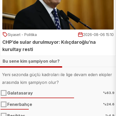
Siyaset - Politika
2026-08-06 15:10
CHP’de sular durulmuyor: Kılıçdaroğlu’na
kurultay resti
Bu sene kim şampiyon olur?
Yeni sezonda güçlü kadroları ile lige devam eden ekipler
arasında kim şampiyon olur?
Galatasaray
%63.9
Fenerbahçe
%24.6
Beşiktaş
%4.9