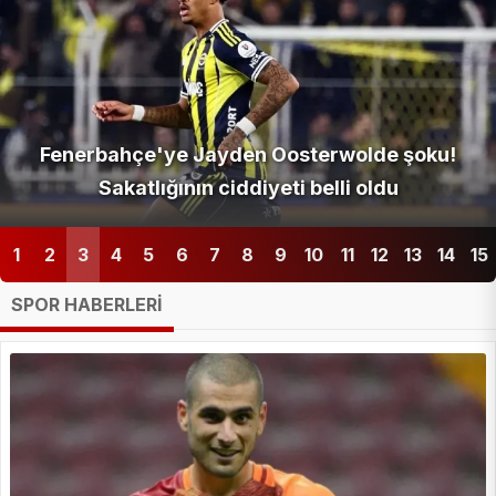
Fenerbahçe'ye Jayden Oosterwolde şoku!
Sakatlığının ciddiyeti belli oldu
1
2
3
4
5
6
7
8
9
10
11
12
13
14
15
SPOR HABERLERİ