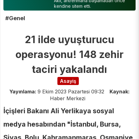
Akil, antrenmana başlamadan önce
kendine sitem etti.
#Genel
21 ilde uyuşturucu
operasyonu! 148 zehir
taciri yakalandı
Asayiş
Yayınlama:
9 Ekim 2023 Pazartesi 09:32
Kaynak:
Haber Merkezi
İçişleri Bakanı Ali Yerlikaya sosyal
medya hesabından "İstanbul, Bursa,
Sivas, Bolu, Kahramanmaraş, Osmaniye,