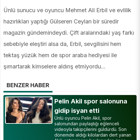
Ünlü sunucu ve oyuncu Mehmet Ali Erbil ve evlilik
hazırlıkları yaptığı Gülseren Ceylan bir süredir
magazin gündemindeydi. Çift aralarındaki yaş farkı
sebebiyle eleştiri alsa da, Erbil, sevgilisini hem
tektaş yüzük hem de spor araba hediyesi ile
şımartarak kimselere aldırış etmiyordu...
BENZER HABER
Pelin Akil spor salonuna
gidip isyan etti
Ünlü oyuncu Pelin Akil, spor
salonundan paylaştığı eğlenceli
videoyla takipçilerini güldürdü. Son
dönemde aldığı kilolardan dert yanan