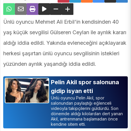
Ünlü oyuncu Mehmet Ali Erbil'in kendisinden 40
yaş küçük sevgilisi Gülseren Ceylan ile ayrılık kararı
aldığı iddia edildi. Yakında evleneceğini açıklayarak
herkesi şaşırtan ünlü oyuncu sevgilisinin istekleri
yüzünden ayrılık yaşandığı iddia edildi.
Pelin Akil spor salonuna
gidip isyan etti
Ünlü oyuncu Pelin Akil, spor
salonundan paylaştığı eğlenceli
videoyla takipçilerini güldürdü. Son
dönemde aldığı kilolardan dert yanan
Akil, antrenmana başlamadan önce
kendine sitem etti.