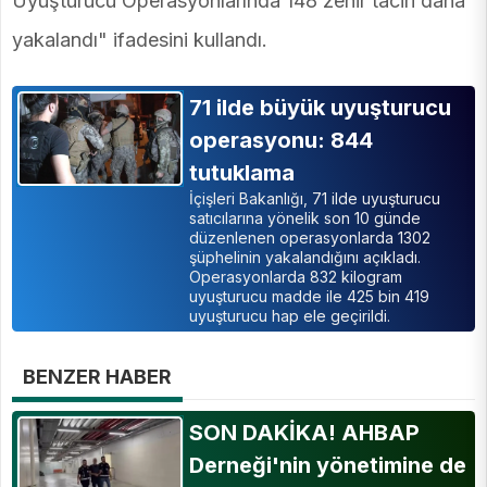
Uyuşturucu Operasyonlarında 148 zehir taciri daha
yakalandı" ifadesini kullandı.
71 ilde büyük uyuşturucu
operasyonu: 844
tutuklama
İçişleri Bakanlığı, 71 ilde uyuşturucu
satıcılarına yönelik son 10 günde
düzenlenen operasyonlarda 1302
şüphelinin yakalandığını açıkladı.
Operasyonlarda 832 kilogram
uyuşturucu madde ile 425 bin 419
uyuşturucu hap ele geçirildi.
BENZER HABER
SON DAKİKA! AHBAP
Derneği'nin yönetimine de