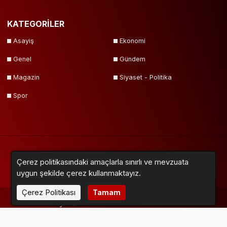
KATEGORİLER
Asayiş
Ekonomi
Genel
Gündem
Magazin
Siyaset - Politika
Spor
Çerez politikasındaki amaçlarla sınırlı ve mevzuata
Yazarlar
Videolar
Galeriler
Anketler
Firmalar
Sitemap
uygun şekilde çerez kullanmaktayız.
Çerez Politikası
Tamam
Neox Medya © 2018 - 2024. Tüm Hakları Saklıdır.