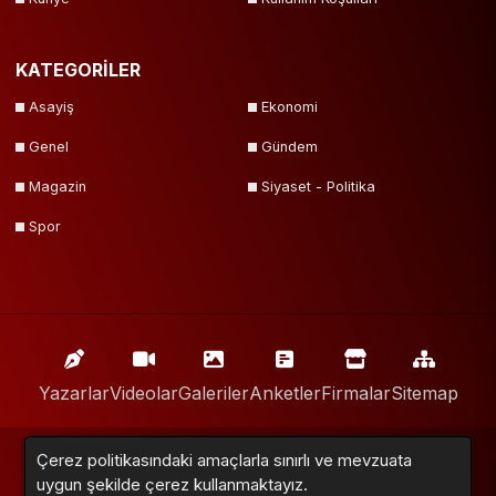
KATEGORİLER
Asayiş
Ekonomi
Genel
Gündem
Magazin
Siyaset - Politika
Spor
Yazarlar
Videolar
Galeriler
Anketler
Firmalar
Sitemap
Çerez politikasındaki amaçlarla sınırlı ve mevzuata
Neox Medya © 2018 - 2024. Tüm Hakları Saklıdır.
uygun şekilde çerez kullanmaktayız.