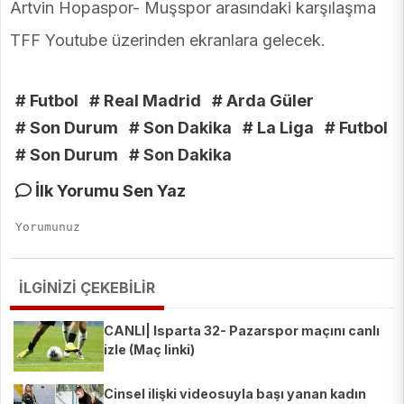
Artvin Hopaspor- Muşspor arasındaki karşılaşma
TFF Youtube üzerinden ekranlara gelecek.
# Futbol
# Real Madrid
# Arda Güler
# Son Durum
# Son Dakika
# La Liga
# Futbol
# Son Durum
# Son Dakika
İlk Yorumu Sen Yaz
İLGİNİZİ ÇEKEBİLİR
CANLI| Isparta 32- Pazarspor maçını canlı
izle (Maç linki)
Cinsel ilişki videosuyla başı yanan kadın