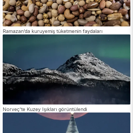
Ramazan’da kuruyemiş tüketmenin faydaları
Norveç'te Kuzey Işıkları görüntülendi