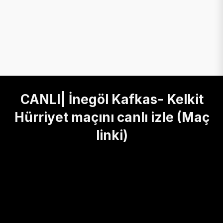
CANLI| İnegöl Kafkas- Kelkit
Hürriyet maçını canlı izle (Maç
linki)