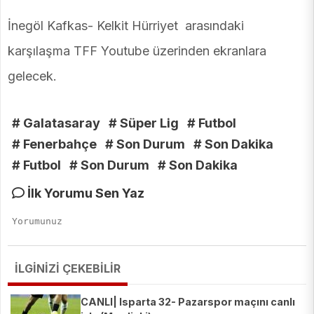
İnegöl Kafkas- Kelkit Hürriyet arasındaki
karşılaşma TFF Youtube üzerinden ekranlara
gelecek.
# Galatasaray
# Süper Lig
# Futbol
# Fenerbahçe
# Son Durum
# Son Dakika
# Futbol
# Son Durum
# Son Dakika
İlk Yorumu Sen Yaz
İLGİNİZİ ÇEKEBİLİR
CANLI| Isparta 32- Pazarspor maçını canlı