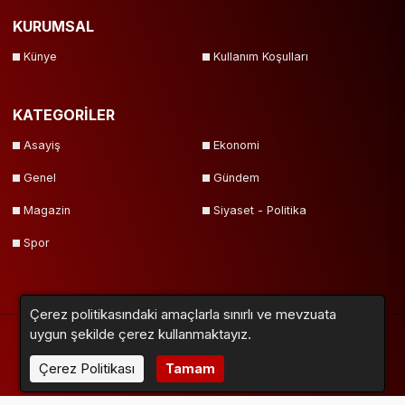
KURUMSAL
Künye
Kullanım Koşulları
KATEGORİLER
Asayiş
Ekonomi
Genel
Gündem
Magazin
Siyaset - Politika
Spor
Çerez politikasındaki amaçlarla sınırlı ve mevzuata
uygun şekilde çerez kullanmaktayız.
Çerez Politikası
Tamam
Yazarlar
Videolar
Galeriler
Anketler
Firmalar
Sitemap