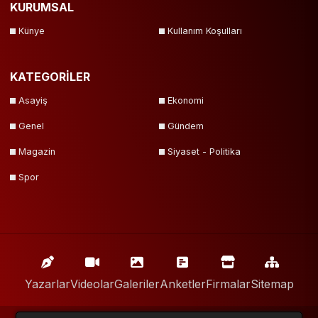
KURUMSAL
Künye
Kullanım Koşulları
KATEGORİLER
Asayiş
Ekonomi
Genel
Gündem
Magazin
Siyaset - Politika
Spor
Yazarlar
Videolar
Galeriler
Anketler
Firmalar
Sitemap