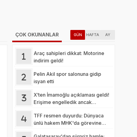
ÇOK OKUNANLAR
GÜN
HAFTA
AY
Araç sahipleri dikkat: Motorine
indirim geldi!
Pelin Akil spor salonuna gidip
isyan etti
X’ten İmamoğlu açıklaması geldi!
Erişime engelledik ancak…
TFF resmen duyurdu: Dünyaca
ünlü hakem MHK'da görevine
başladı
Galatasaray'dan sürpriz hamle: