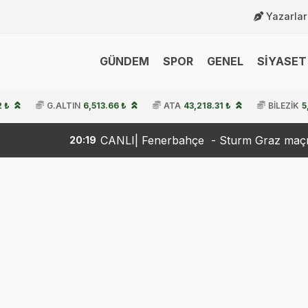
Yazarlar
GÜNDEM
SPOR
GENEL
SİYASET 
2 ₺
G.ALTIN
6,513.66 ₺
ATA
43,218.31 ₺
BİLEZİK
5
CANLI| Fenerbahçe - Sturm Graz maçını canlı izle 
20:19