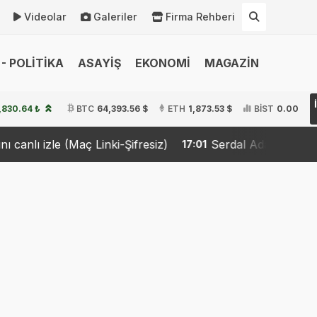
Videolar
Galeriler
Firma Rehberi
- POLİTİKA
ASAYİŞ
EKONOMİ
MAGAZİN
,830.64 ₺
BTC
64,393.56 $
ETH
1,873.53 $
BİST
0.00
(Maç Linki-Şifresiz)
Serdal Adalı: ''Salah Transferini
17:01