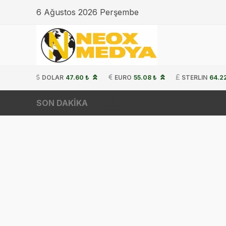
6 Ağustos 2026 Perşembe
DOLAR
47.60 ₺
EURO
55.08 ₺
STERLIN
64.2
SON DAKİKA