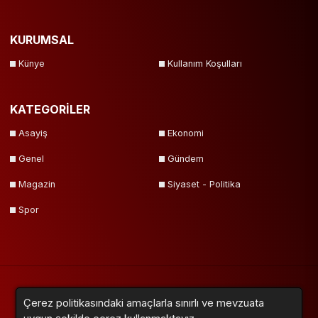
KURUMSAL
Künye
Kullanım Koşulları
KATEGORİLER
Asayiş
Ekonomi
Genel
Gündem
Magazin
Siyaset - Politika
Spor
Çerez politikasındaki amaçlarla sınırlı ve mevzuata
Yazarlar
Videolar
Galeriler
Anketler
Firmalar
Sitemap