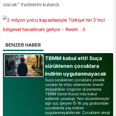
olacak" ifadelerini kullandı.
BENZER HABER
TBMM kabul etti! Suça
sürüklenen çocuklara
indirim uygulanmayacak
Suça sürüklenen çocuklara yönelik
cezalar ile infaz sisteminde önemli
değişiklikler öngören düzenleme
TBMM Genel Kurulu’nda kabul
edilerek yasalaştı. Yeni düzenlemeyle
ağır suç işleyen 15-18 yaş grubundaki
çocuklarda yaş indirimi
uygulanmayabilecek. Çocukların ateşli