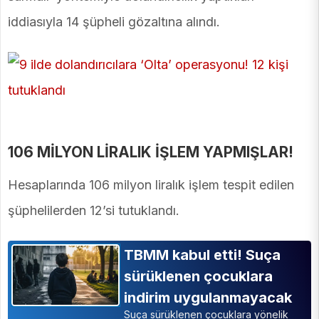
iddiasıyla 14 şüpheli gözaltına alındı.
106 MİLYON LİRALIK İŞLEM YAPMIŞLAR!
Hesaplarında 106 milyon liralık işlem tespit edilen
şüphelilerden 12’si tutuklandı.
TBMM kabul etti! Suça
sürüklenen çocuklara
indirim uygulanmayacak
Suça sürüklenen çocuklara yönelik