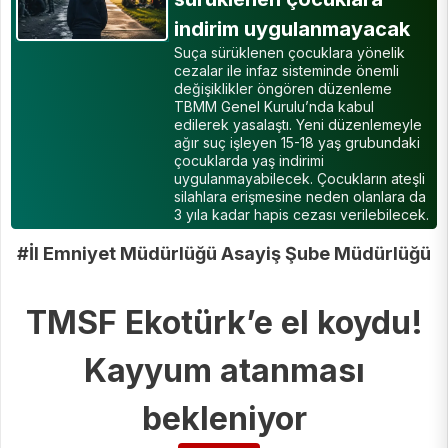
indirim uygulanmayacak
Suça sürüklenen çocuklara yönelik
cezalar ile infaz sisteminde önemli
değişiklikler öngören düzenleme
TBMM Genel Kurulu’nda kabul
edilerek yasalaştı. Yeni düzenlemeyle
ağır suç işleyen 15-18 yaş grubundaki
çocuklarda yaş indirimi
uygulanmayabilecek. Çocukların ateşli
silahlara erişmesine neden olanlara da
3 yıla kadar hapis cezası verilebilecek.
#İl Emniyet Müdürlüğü Asayiş Şube Müdürlüğü
TMSF Ekotürk’e el koydu!
Kayyum atanması
bekleniyor