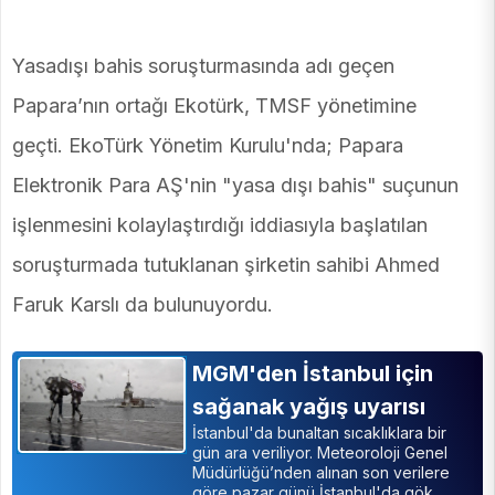
Yasadışı bahis soruşturmasında adı geçen
Papara’nın ortağı Ekotürk, TMSF yönetimine
geçti. EkoTürk Yönetim Kurulu'nda; Papara
Elektronik Para AŞ'nin "yasa dışı bahis" suçunun
işlenmesini kolaylaştırdığı iddiasıyla başlatılan
soruşturmada tutuklanan şirketin sahibi Ahmed
Faruk Karslı da bulunuyordu.
MGM'den İstanbul için
sağanak yağış uyarısı
İstanbul'da bunaltan sıcaklıklara bir
gün ara veriliyor. Meteoroloji Genel
Müdürlüğü’nden alınan son verilere
göre pazar günü İstanbul'da gök