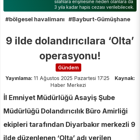
silahlara erişmesine neden olanlara da
3 yıla kadar hapis cezası verilebilecek.
#bölgesel havalimanı
#Bayburt-Gümüşhane
9 ilde dolandırıcılara ‘Olta’
operasyonu!
Gündem
Yayınlama:
11 Ağustos 2025 Pazartesi 17:25
Kaynak:
Haber Merkezi
İl Emniyet Müdürlüğü Asayiş Şube
Müdürlüğü Dolandırıcılık Büro Amirliği
ekipleri tarafından Diyarbakır merkezli 9
ilde düzenlenen ‘Olta’ adı verilen