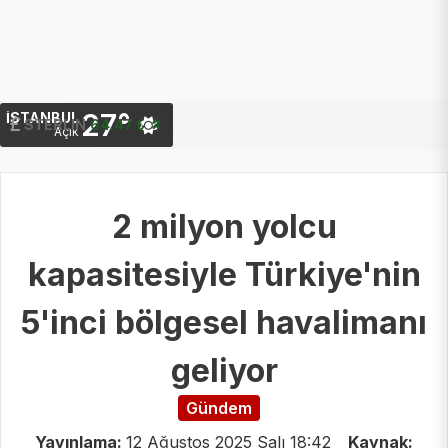
27°
İSTANBUL
STERLIN
G.ALTIN
64.47 ₺
6,670.80 ₺
Açık
2 milyon yolcu
kapasitesiyle Türkiye'nin
5'inci bölgesel havalimanı
geliyor
Gündem
Yayınlama:
12 Ağustos 2025 Salı 18:42
Kaynak: