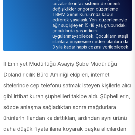
cezalar ile infaz sisteminde önemli
değişiklikler öngören düzenleme
TBMM Genel Kurulu’nda kabul
edilerek yasalaştı. Yeni düzenlemeyle
ağır suç işleyen 15-18 yaş grubundaki
çocuklarda yaş indirimi
uygulanmayabilecek. Çocukların ateşli
silahlara erişmesine neden olanlara da
3 yıla kadar hapis cezası verilebilecek.
İl Emniyet Müdürlüğü Asayiş Şube Müdürlüğü
Dolandırıcılık Büro Amirliği ekipleri, internet
sitelerinde cep telefonu satmak isteyen kişilerle alıcı
gibi irtibat kuran şüphelileri takibe aldı. Şüphelilerin,
sözde anlaşma sağladıktan sonra mağdurlara
ürünlerini ilandan kaldırttıkları, ardından aynı ürünü
daha düşük fiyata ilana koyarak başka alıcılardan