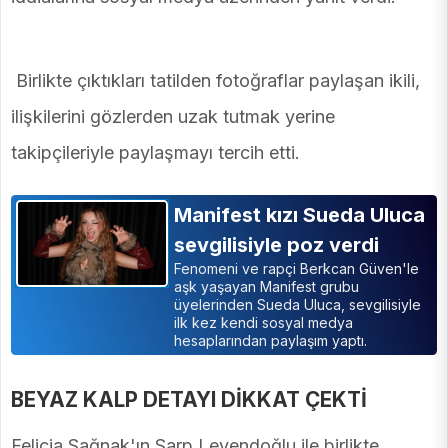
Birlikte çıktıkları tatilden fotoğraflar paylaşan ikili,
ilişkilerini gözlerden uzak tutmak yerine
takipçileriyle paylaşmayı tercih etti.
Manifest kızı Sueda Uluca
sevgilisiyle poz verdi
Fenomeni ve rapçi Berkcan Güven'le
aşk yaşayan Manifest grubu
üyelerinden Sueda Uluca, sevgilisiyle
ilk kez kendi sosyal medya
hesaplarından paylaşım yaptı.
BEYAZ KALP DETAYI DİKKAT ÇEKTİ
Felicia Sağnak'ın Sarp Levendoğlu ile birlikte