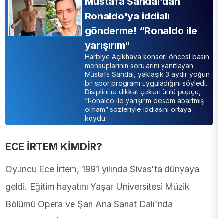
Mustafa Sandal’dan
Ronaldo'ya iddialı
gönderme! “Ronaldo ile
yarışırım"
Harbiye Açıkhava konseri öncesi basın
mensuplarının sorularını yanıtlayan
Mustafa Sandal, yaklaşık 3 aydır yoğun
bir spor programı uyguladığını söyledi.
Disiplinine dikkat çeken ünlü popçu,
“Ronaldo ile yarışırım desem abartmış
olmam” sözleriyle iddiasını ortaya
koydu.
ECE İRTEM KİMDİR?
Oyuncu Ece İrtem, 1991 yılında Sivas'ta dünyaya
geldi. Eğitim hayatını Yaşar Üniversitesi Müzik
Bölümü Opera ve Şan Ana Sanat Dalı'nda