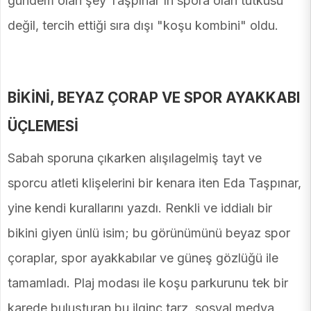
gündem olan şey Taşpınar'ın spora olan tutkusu
değil, tercih ettiği sıra dışı "koşu kombini" oldu.
BİKİNİ, BEYAZ ÇORAP VE SPOR AYAKKABI
ÜÇLEMESİ
Sabah sporuna çıkarken alışılagelmiş tayt ve
sporcu atleti klişelerini bir kenara iten Eda Taşpınar,
yine kendi kurallarını yazdı. Renkli ve iddialı bir
bikini giyen ünlü isim; bu görünümünü beyaz spor
çoraplar, spor ayakkabılar ve güneş gözlüğü ile
tamamladı. Plaj modası ile koşu parkurunu tek bir
karede buluşturan bu ilginç tarz, sosyal medya