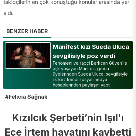
takipçilerin en çok konuştuğu konular arasında yer
aldı.
BENZER HABER
Manifest kızı Sueda Uluca
sevgilisiyle poz verdi
Fenomeni ve rapçi Berkcan Güven'le
aşk yaşayan Manifest grubu
üyelerinden Sueda Uluca, sevgilisiyle
ilk kez kendi sosyal medya
hesaplarından paylaşım yaptı.
#Felicia Sağnak
Kızılcık Şerbeti’nin Işıl'ı
Ece İrtem hayatını kaybetti