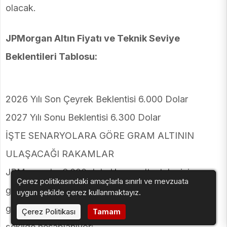
olacak.
JPMorgan Altın Fiyatı ve Teknik Seviye
Beklentileri Tablosu:
2026 Yılı Son Çeyrek Beklentisi 6.000 Dolar
2027 Yılı Sonu Beklentisi 6.300 Dolar
İŞTE SENARYOLARA GÖRE GRAM ALTININ
ULAŞACAĞI RAKAMLAR
JPMorgan'ın 6.000 dolarlık ons altın tahmini
Çerez politikasındaki amaçlarla sınırlı ve mevzuata
gerçekleştiğinde, farklı Dolar/TL kurlarına göre
uygun şekilde çerez kullanmaktayız.
gram altının ulaşacağı öngörülen seviyeler şu
Çerez Politikası
Tamam
şekilde hesaplanıyor: