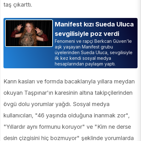
taş çıkarttı.
Manifest kızı Sueda Uluca
sevgilisiyle poz verdi
Fenomeni ve rapçi Berkcan Güven'le
aşk yaşayan Manifest grubu
üyelerinden Sueda Uluca, sevgilisiyle
ilk kez kendi sosyal medya
hesaplarından paylaşım yaptı.
Karın kasları ve formda bacaklarıyla yıllara meydan
okuyan Taşpınar'ın karesinin altına takipçilerinden
övgü dolu yorumlar yağdı. Sosyal medya
kullanıcıları, "46 yaşında olduğuna inanmak zor",
"Yıllardır aynı formunu koruyor" ve "Kim ne derse
desin çizgisini hiç bozmuyor" şeklinde yorumlarda