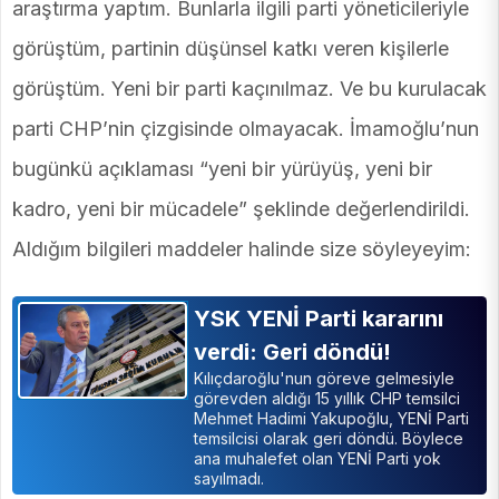
araştırma yaptım. Bunlarla ilgili parti yöneticileriyle
görüştüm, partinin düşünsel katkı veren kişilerle
görüştüm. Yeni bir parti kaçınılmaz. Ve bu kurulacak
parti CHP’nin çizgisinde olmayacak. İmamoğlu’nun
bugünkü açıklaması “yeni bir yürüyüş, yeni bir
kadro, yeni bir mücadele” şeklinde değerlendirildi.
Aldığım bilgileri maddeler halinde size söyleyeyim:
YSK YENİ Parti kararını
verdi: Geri döndü!
Kılıçdaroğlu'nun göreve gelmesiyle
görevden aldığı 15 yıllık CHP temsilci
Mehmet Hadimi Yakupoğlu, YENİ Parti
temsilcisi olarak geri döndü. Böylece
ana muhalefet olan YENİ Parti yok
sayılmadı.