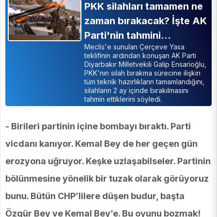
PKK silahları tamamen ne
zaman bırakacak? İşte AK
Parti'nin tahmini…
Meclis'e sunulan Çerçeve Yasa
teklifinin ardından konuşan AK Parti
Diyarbakır Milletvekili Galip Ensarioğlu,
PKK'nın silah bırakma sürecine ilişkin
tüm teknik hazırlıkların tamamlandığını,
silahların 2 ay içinde bırakılmasını
tahmin ettiklerini söyledi.
- Birileri partinin içine bombayı bıraktı. Parti
vicdanı kanıyor. Kemal Bey de her geçen gün
erozyona uğruyor. Keşke uzlaşabilseler. Partinin
bölünmesine yönelik bir tuzak olarak görüyoruz
bunu. Bütün CHP’lilere düşen budur, başta
Özgür Bey ve Kemal Bey’e. Bu oyunu bozmak!