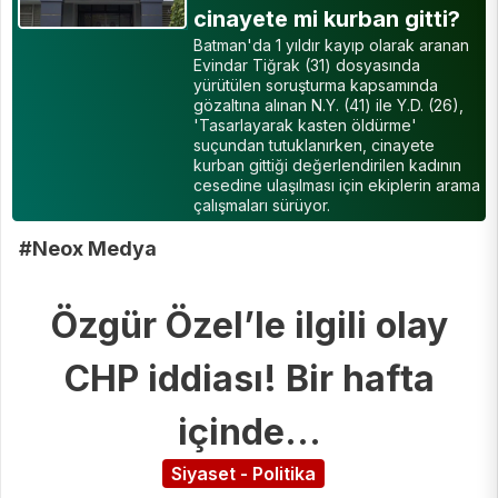
cinayete mi kurban gitti?
Batman'da 1 yıldır kayıp olarak aranan
Evindar Tiğrak (31) dosyasında
yürütülen soruşturma kapsamında
gözaltına alınan N.Y. (41) ile Y.D. (26),
'Tasarlayarak kasten öldürme'
suçundan tutuklanırken, cinayete
kurban gittiği değerlendirilen kadının
cesedine ulaşılması için ekiplerin arama
çalışmaları sürüyor.
#Neox Medya
Özgür Özel’le ilgili olay
CHP iddiası! Bir hafta
içinde…
Siyaset - Politika