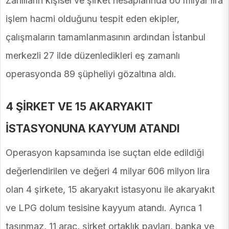
Zanlıların kişisel ve şirket hesaplarında 60 milyar lira
işlem hacmi olduğunu tespit eden ekipler,
çalışmaların tamamlanmasının ardından İstanbul
merkezli 27 ilde düzenledikleri eş zamanlı
operasyonda 89 şüpheliyi gözaltına aldı.
4 ŞİRKET VE 15 AKARYAKIT
İSTASYONUNA KAYYUM ATANDI
Operasyon kapsamında ise suçtan elde edildiği
değerlendirilen ve değeri 4 milyar 606 milyon lira
olan 4 şirkete, 15 akaryakıt istasyonu ile akaryakıt
ve LPG dolum tesisine kayyum atandı. Ayrıca 1
taşınmaz, 11 araç, şirket ortaklık payları, banka ve