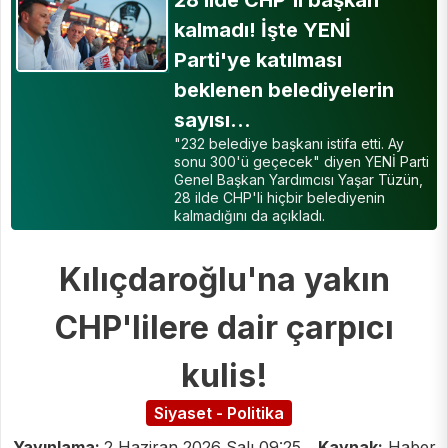
kalmadı! İşte YENİ
Parti'ye katılması
beklenen belediyelerin
sayısı…
"232 belediye başkanı istifa etti. Ay
sonu 300'ü geçecek" diyen YENİ Parti
Genel Başkan Yardımcısı Yaşar Tüzün,
28 ilde CHP'li hiçbir belediyenin
kalmadığını da açıkladı.
Kılıçdaroğlu'na yakın
CHP'lilere dair çarpıcı
kulis!
Siyaset - Politika
Yayınlama:
2 Haziran 2026 Salı 09:25
Kaynak:
Haber