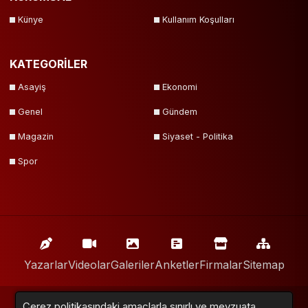
Künye
Kullanım Koşulları
KATEGORİLER
Asayiş
Ekonomi
Genel
Gündem
Magazin
Siyaset - Politika
Spor
Yazarlar
Videolar
Galeriler
Anketler
Firmalar
Sitemap
Neox Medya © 2018 - 2024. Tüm Hakları Saklıdır.
Çerez politikasındaki amaçlarla sınırlı ve mevzuata