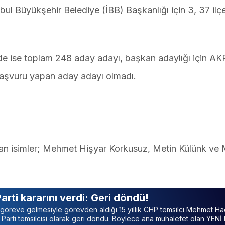
bul Büyükşehir Belediye (İBB) Başkanlığı için 3, 37 ilçe
nde ise toplam 248 aday adayı, başkan adaylığı için AK
 başvuru yapan aday adayı olmadı.
an isimler; Mehmet Hişyar Korkusuz, Metin Külünk ve
rti kararını verdi: Geri döndü!
 göreve gelmesiyle görevden aldığı 15 yıllık CHP temsilci Mehmet Ha
Parti temsilcisi olarak geri döndü. Böylece ana muhalefet olan YENİ 