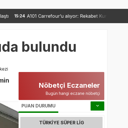
refour’u alıyor: Rekabet Kurumu’ndan 6 şartlık fren
15:2
uda bulundu
kezi
min
Nöbetçi Eczaneler
Bugün hangi eczane nöbetçi
PUAN DURUMU
TÜRKIYE SÜPER LIG