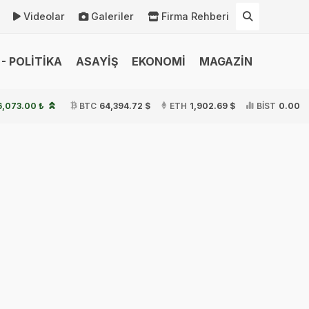
Videolar
Galeriler
Firma Rehberi
- POLİTİKA
ASAYİŞ
EKONOMİ
MAGAZİN
6,073.00 ₺
BTC
64,394.72 $
ETH
1,902.69 $
BİST
0.00