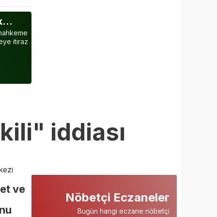
ak…
a mahkeme
ye itiraz
li" iddiası
kezi
et ve
Nöbetçi Eczaneler
unu
Bugün hangi eczane nöbetçi