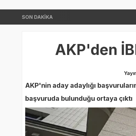
SON DAKİKA
Gaziantep FK
18:40
AKP'den İB
Yayı
AKP'nin aday adaylığı başvuruların
başvuruda bulunduğu ortaya çıktı