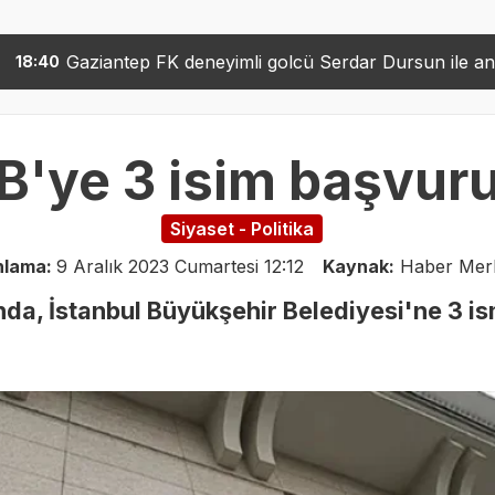
 deneyimli golcü Serdar Dursun ile anlaştı
A101 Car
15:24
B'ye 3 isim başvur
Siyaset - Politika
nlama:
9 Aralık 2023 Cumartesi 12:12
Kaynak:
Haber Mer
da, İstanbul Büyükşehir Belediyesi'ne 3 is