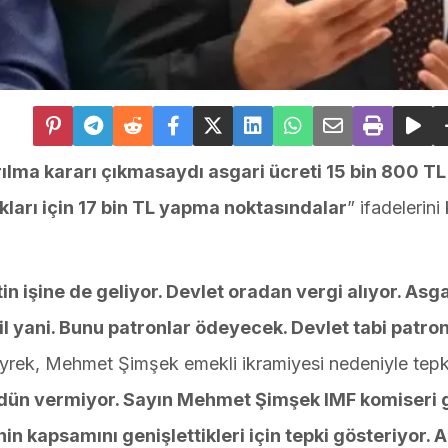
ırılma kararı çıkmasaydı asgari ücreti 15 bin 800 TL
akları için 17 bin TL yapma noktasındalar
” ifadelerini
in işine de geliyor. Devlet oradan vergi alıyor. Asga
l yani. Bunu patronlar ödeyecek. Devlet tabi patro
yrek, Mehmet Şimşek emekli ikramiyesi nedeniyle tepki
dün vermiyor. Sayın Mehmet Şimşek IMF komiseri g
in kapsamını genişlettikleri için tepki gösteriyor. A