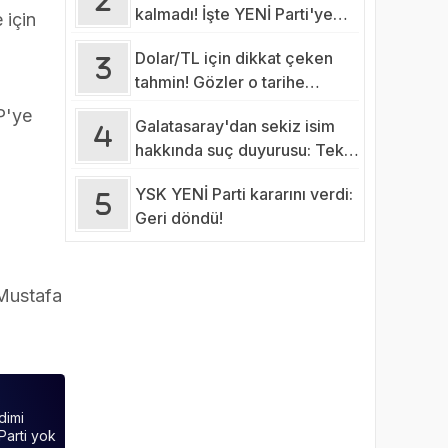
kalmadı! İşte YENİ Parti'ye
 için
katılması beklenen
Dolar/TL için dikkat çeken
belediyelerin sayısı…
tahmin! Gözler o tarihe
çevrildi
P'ye
Galatasaray'dan sekiz isim
hakkında suç duyurusu: Tek
tek açıklandı!
YSK YENİ Parti kararını verdi:
Geri döndü!
 Mustafa
dimi
Parti yok