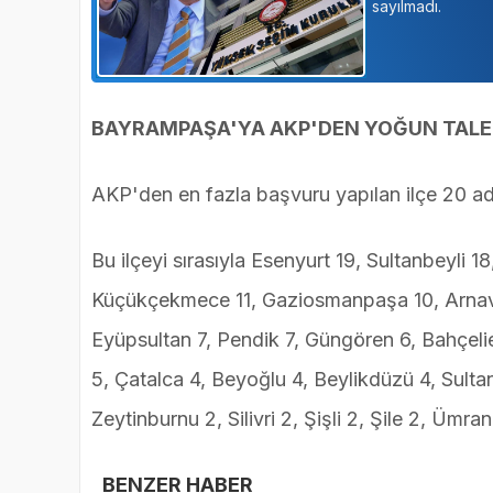
sayılmadı.
BAYRAMPAŞA'YA AKP'DEN YOĞUN TALE
AKP'den en fazla başvuru yapılan ilçe 20 a
Bu ilçeyi sırasıyla Esenyurt 19, Sultanbeyli
Küçükçekmece 11, Gaziosmanpaşa 10, Arnavu
Eyüpsultan 7, Pendik 7, Güngören 6, Bahçelie
5, Çatalca 4, Beyoğlu 4, Beylikdüzü 4, Sulta
Zeytinburnu 2, Silivri 2, Şişli 2, Şile 2, Ümra
BENZER HABER