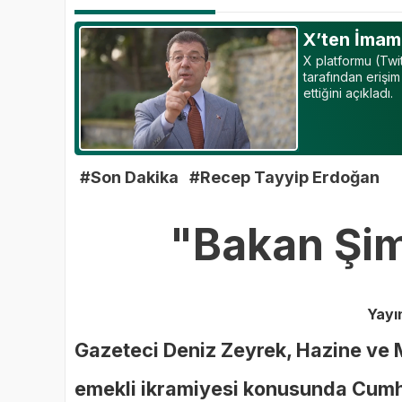
X’ten İmam
X platformu (Tw
tarafından erişi
ettiğini açıkladı.
#Son Dakika
#Recep Tayyip Erdoğan
"Bakan Şim
Yayı
Gazeteci Deniz Zeyrek, Hazine ve 
emekli ikramiyesi konusunda Cumh