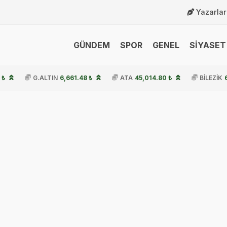
Yazarlar
GÜNDEM
SPOR
GENEL
SİYASET 
 ₺
G.ALTIN
6,661.48 ₺
ATA
45,014.80 ₺
BİLEZİK