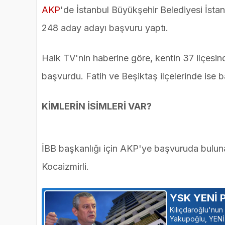
AKP
'de İstanbul Büyükşehir Belediyesi İstan
248 aday adayı başvuru yaptı.
Halk TV'nin haberine göre, kentin 37 ilçesi
başvurdu. Fatih ve Beşiktaş ilçelerinde ise
KİMLERİN İSİMLERİ VAR?
İBB başkanlığı için AKP'ye başvuruda bulun
Kocaizmirli.
YSK YENİ Pa
Kılıçdaroğlu'nun
Yakupoğlu, YENİ 