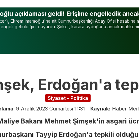
oğlu açıklaması geldi! Erişime engelledik anc
itter), Ekrem İmamoğlu'na ait Cumhurbaşkanlığı Aday Ofisi hesabın
m engeli getirildiğini duyurdu. Şirket, karara uyduğunu ancak mahkeme
şek, Erdoğan'a tepki
Siyaset - Politika
nlama:
9 Aralık 2023 Cumartesi 11:31
Kaynak:
Haber Mer
Maliye Bakanı Mehmet Şimşek'in asgari ücr
urbaşkanı Tayyip Erdoğan'a tepkili olduğ