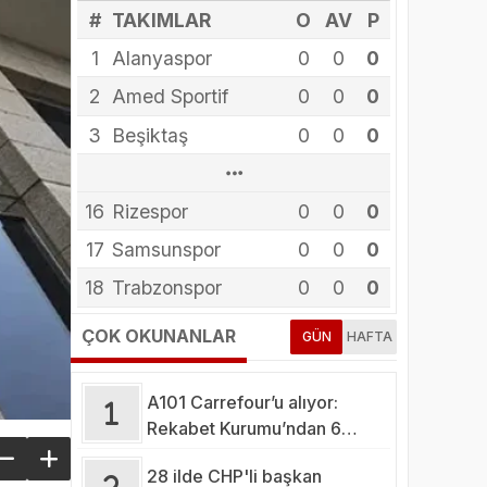
#
TAKIMLAR
O
AV
P
1
Alanyaspor
0
0
0
2
Amed Sportif
0
0
0
3
Beşiktaş
0
0
0
13
10
14
15
16
12
11
4
5
6
8
9
7
Arca Çorum FK
Erzurumspor
Eyüpspor
Fenerbahçe
Galatasaray
Gaziantep FK
Gençlerbirliği
Göztepe
Başakşehir
Kasımpaşa
Kocaelispor
Konyaspor
Rizespor
0
0
0
0
0
0
0
0
0
0
0
0
0
0
0
0
0
0
0
0
0
0
0
0
0
0
0
0
0
0
0
0
0
0
0
0
0
0
0
17
Samsunspor
0
0
0
18
Trabzonspor
0
0
0
ÇOK OKUNANLAR
GÜN
HAFTA
A101 Carrefour’u alıyor:
Rekabet Kurumu’ndan 6
şartlık fren
28 ilde CHP'li başkan