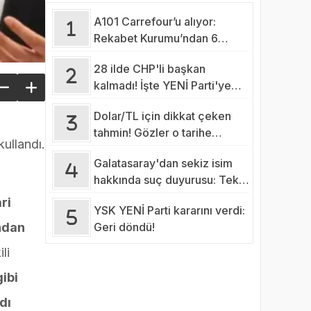
A101 Carrefour’u alıyor:
Rekabet Kurumu’ndan 6
şartlık fren
28 ilde CHP'li başkan
kalmadı! İşte YENİ Parti'ye
katılması beklenen
Dolar/TL için dikkat çeken
belediyelerin sayısı…
tahmin! Gözler o tarihe
 kullandı.
çevrildi
Galatasaray'dan sekiz isim
hakkında suç duyurusu: Tek
tek açıklandı!
ri
YSK YENİ Parti kararını verdi:
Geri döndü!
ndan
li
ibi
dı