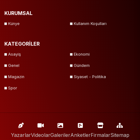
KURUMSAL
Künye
Kullanım Koşulları
KATEGORİLER
Asayiş
Ekonomi
Genel
Gündem
Magazin
Siyaset - Politika
Spor
Yazarlar
Videolar
Galeriler
Anketler
Firmalar
Sitemap