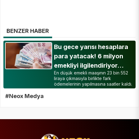
BENZER HABER
Bu gece yarısı hesaplara
para yatacak! 6 milyon
emekliyi ilgilendiriyor…
En düşük emekli maaşının 23 bin 552
liraya çıkmasıyla birlikte fark
ödemelerinin yapılmasına saatler kaldı.
#Neox Medya