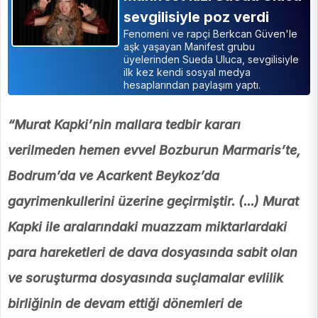
sevgilisiyle poz verdi
Fenomeni ve rapçi Berkcan Güven'le
aşk yaşayan Manifest grubu
üyelerinden Sueda Uluca, sevgilisiyle
ilk kez kendi sosyal medya
hesaplarından paylaşım yaptı.
“Murat Kapki’nin mallara tedbir kararı
verilmeden hemen evvel Bozburun Marmaris’te,
Bodrum’da ve Acarkent Beykoz’da
gayrimenkullerini üzerine geçirmiştir. (...) Murat
Kapki ile aralarındaki muazzam miktarlardaki
para hareketleri de dava dosyasında sabit olan
ve soruşturma dosyasında suçlamalar evlilik
birliğinin de devam ettiği dönemleri de