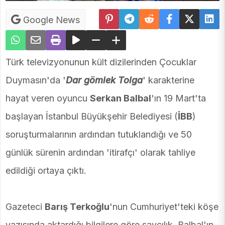
Google News
Türk televizyonunun kült dizilerinden Çocuklar
Duymasın'da '
Dar gömlek Tolga
' karakterine
hayat veren oyuncu
Serkan Balbal
'ın 19 Mart'ta
başlayan İstanbul Büyükşehir Belediyesi (
İBB
)
soruşturmalarının ardından tutuklandığı ve 50
günlük sürenin ardından 'itirafçı' olarak tahliye
edildiği ortaya çıktı.
Gazeteci
Barış Terkoğlu
'nun Cumhuriyet'teki köşe
yazısında aktardığı bilgilere göre savcılık, Balbal'ın