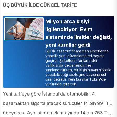
ÜÇ BÜYÜK İLDE GÜNCEL TARİFE
Milyonlarca kişiyi
ilgilendiriyor! Evim
sisteminde limitler değişti,
yeni kurallar geldi
BDDK, tasarruf finansman şirketlerine
yönelik yeni düzenlemeleri hayata
geçirdi. Şirketlerin fonları riskli
varlıklarda değerlendirmesi
sınırlandırılırken, bir kişinin aynı şirketle
yapabileceği sözleşme sayısına üst
sınır getirildi. Yeni kurallar 1 Ekim'de
yürürlüğe girecek.
Yeni tarifeye göre İstanbul’da otomobilini 4.
basamaktan sigortalatacak sürücüler 14 bin 991 TL
ödeyecek. Aynı sürücü ekim ayında 14 bin 763 TL,