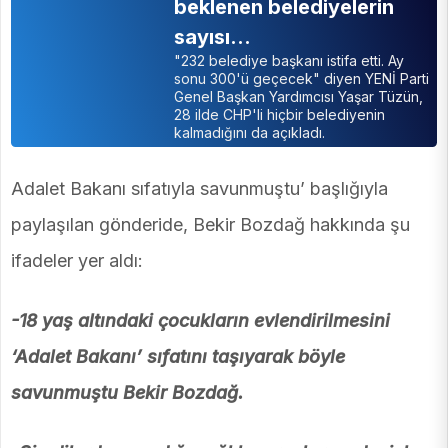
beklenen belediyelerin
sayısı…
"232 belediye başkanı istifa etti. Ay
sonu 300'ü geçecek" diyen YENİ Parti
Genel Başkan Yardımcısı Yaşar Tüzün,
28 ilde CHP'li hiçbir belediyenin
kalmadığını da açıkladı.
Adalet Bakanı sıfatıyla savunmuştu’ başlığıyla
paylaşılan gönderide, Bekir Bozdağ hakkında şu
ifadeler yer aldı:
-18 yaş altındaki çocukların evlendirilmesini
‘Adalet Bakanı’ sıfatını taşıyarak böyle
savunmuştu Bekir Bozdağ.