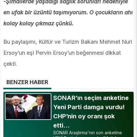
-Şimdilerde yaşadığı sağlık sorunları nedeniyle
en ufak bir üzüntü taşımıyorum. O çocukların ahı
kolay kolay çıkmaz çünkü.
Bu paylaşımı, Kültür ve Turizm Bakanı Mehmet Nuri
Ersoy’un eşi Pervin Ersoy’un beğenmesi dikkat
çekti.
BENZER HABER
SONAR’ın seçim anketine
Yeni Parti damga vurdu!
CHP’nin oy oranı şok
etti…
SONAR Araştırma'nın son anketine