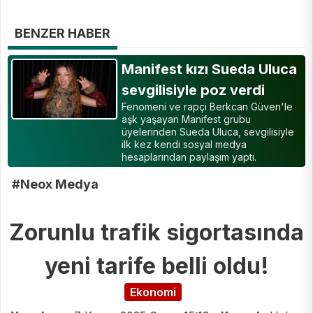
BENZER HABER
Manifest kızı Sueda Uluca
sevgilisiyle poz verdi
Fenomeni ve rapçi Berkcan Güven'le
aşk yaşayan Manifest grubu
üyelerinden Sueda Uluca, sevgilisiyle
ilk kez kendi sosyal medya
hesaplarından paylaşım yaptı.
#Neox Medya
Zorunlu trafik sigortasında
yeni tarife belli oldu!
Ekonomi