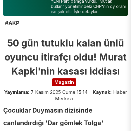
YENİ Parti damga vurdu. 'Mutlak
butlan' yönetimindeki CHP'nin oy oranı
ise şok etti. İşte detaylar…
#AKP
50 gün tutuklu kalan ünlü
oyuncu itirafçı oldu! Murat
Kapki'nin kasası iddiası
Magazin
Yayınlama:
7 Kasım 2025 Cuma 15:14
Kaynak:
Haber
Merkezi
Çocuklar Duymasın dizisinde
canlandırdığı 'Dar gömlek Tolga'