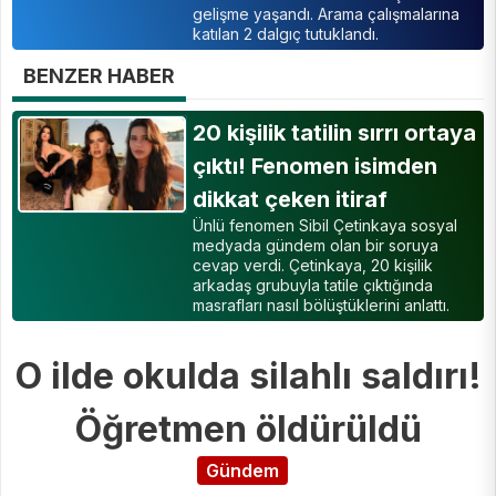
gelişme yaşandı. Arama çalışmalarına
katılan 2 dalgıç tutuklandı.
BENZER HABER
20 kişilik tatilin sırrı ortaya
çıktı! Fenomen isimden
dikkat çeken itiraf
Ünlü fenomen Sibil Çetinkaya sosyal
medyada gündem olan bir soruya
cevap verdi. Çetinkaya, 20 kişilik
arkadaş grubuyla tatile çıktığında
masrafları nasıl bölüştüklerini anlattı.
O ilde okulda silahlı saldırı!
Öğretmen öldürüldü
Gündem