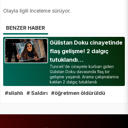
Olayla ilgili inceleme sürüyor.
BENZER HABER
Gülistan Doku cinayetinde
flaş gelişme! 2 dalgıç
tutuklandı…
Tunceli'de cinayete kurban giden
Gülistan Doku davasında flaş bir
gelişme yaşandı. Arama çalışmalarına
katılan 2 dalgıç tutuklandı.
#silahlı
# Saldırı
#öğretmen öldürüldü