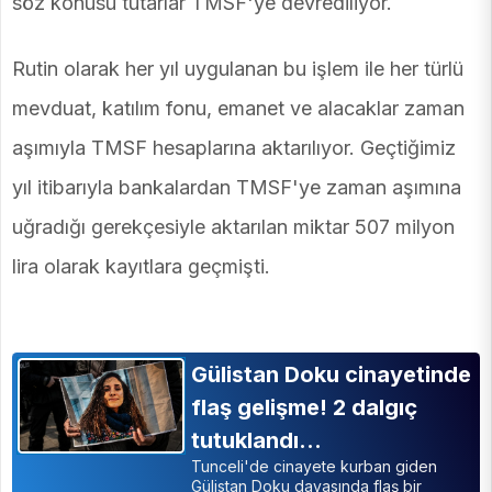
söz konusu tutarlar TMSF'ye devrediliyor.
Rutin olarak her yıl uygulanan bu işlem ile her türlü
mevduat, katılım fonu, emanet ve alacaklar zaman
aşımıyla TMSF hesaplarına aktarılıyor. Geçtiğimiz
yıl itibarıyla bankalardan TMSF'ye zaman aşımına
uğradığı gerekçesiyle aktarılan miktar 507 milyon
lira olarak kayıtlara geçmişti.
Gülistan Doku cinayetinde
flaş gelişme! 2 dalgıç
tutuklandı…
Tunceli'de cinayete kurban giden
Gülistan Doku davasında flaş bir