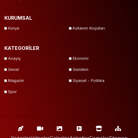
KURUMSAL
Künye
Kullanım Koşulları
KATEGORİLER
Asayiş
Ekonomi
Genel
Gündem
Magazin
Siyaset - Politika
Spor
Yazarlar
Videolar
Galeriler
Anketler
Firmalar
Sitemap