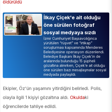
İlkay Çiçek'e ait olduğu
öne sürülen fotoğraf
sosyal medyaya sızdı
İzmir Cumhuriyet Başsavcılığınca
yürütülen “rüşvet” ve “irtikap”
soruşturması kapsamında Menderes
Belediyesine operasyon düzenlendi.
Belediye Başkanı İlkay Çiçek’in de
aralarında bulunduğu 15 şüpheli
gözaltına alınırken, Çiçek’e ait olduğu
öne sürülen bazı mesajlaşmalar sosyal
medyada paylaşıldı.
Ekipler, Öz'ün yaşamını yitirdiğini belirledi. Polis,
olayla ilgili 1 kişiyi gözaltına aldı.
Okulda
ki
öğrencilerde tahliye edildi.