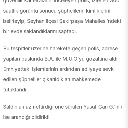
güvenlik kameralarını inceleyen polis, izlenen 300
saatlik görüntü sonucu şüphelilerin kimliklerini
belirleyip, Seyhan ilçesi Şakirpaşa Mahallesi’ndeki
bir evde saklandıklarını saptadı.
Bu tespitler üzerine harekete geçen polis, adrese
yapılan baskında B.A. ile M.U.O’yu gözaltına aldı.
Emniyetteki işlemlerinin ardından adliyeye sevk
edilen şüpheliler çıkarıldıkları mahkemede
tutuklandı.
Saldırıları azmettirdiği öne sürülen Yusuf Can G.’nin
ise arandığı bildirildi.