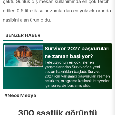
çekti. Günlük dış mekan kullanımında en çok tercih
edilen 0,5 litrelik sular zamlardan en yüksek oranda
nasibini alan ürün oldu.
BENZER HABER
Survivor 2027 başvuruları
ne zaman başlıyor?
Televizyonun en çok izlenen
yarışmalarından Survivor'da yeni
sezon hazırlıkları başladı. Survivor
2027 için yarışmacı başvuruları resmen
açılırken, programa katılmak isteyenler
için süreç de başlamış oldu.
#Neox Medya
300 saatlik görüntü