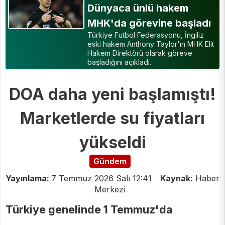
Dünyaca ünlü hakem
MHK'da görevine başladı
Türkiye Futbol Federasyonu, İngiliz
eski hakem Anthony Taylor'ın MHK Elit
Hakem Direktörü olarak göreve
başladığını açıkladı.
DOA daha yeni başlamıştı!
Marketlerde su fiyatları
yükseldi
Gündem
Yayınlama:
7 Temmuz 2026 Salı 12:41
Kaynak:
Haber
Merkezi
Türkiye genelinde 1 Temmuz'da