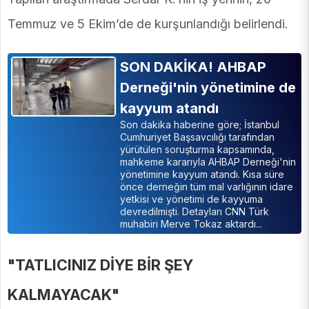
Temmuz ve 5 Ekim’de de kurşunlandığı belirlendi.
SON DAKİKA! AHBAP
Derneği'nin yönetimine de
kayyum atandı
Son dakika haberine göre; İstanbul
Cumhuriyet Başsavcılığı tarafından
yürütülen soruşturma kapsamında,
mahkeme kararıyla AHBAP Derneği'nin
yönetimine kayyum atandı. Kısa süre
önce derneğin tüm mal varlığının idare
yetkisi ve yönetimi de kayyuma
devredilmişti. Detayları CNN Türk
muhabiri Merve Tokaz aktardı...
"TATLICINIZ DİYE BİR ŞEY
KALMAYACAK"