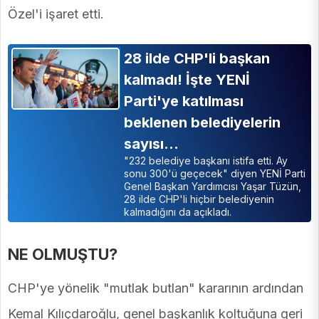
Özel'i işaret etti.
28 ilde CHP'li başkan
kalmadı! İşte YENİ
Parti'ye katılması
beklenen belediyelerin
sayısı…
"232 belediye başkanı istifa etti. Ay
sonu 300'ü geçecek" diyen YENİ Parti
Genel Başkan Yardımcısı Yaşar Tüzün,
28 ilde CHP'li hiçbir belediyenin
kalmadığını da açıkladı.
NE OLMUŞTU?
CHP'ye yönelik "mutlak butlan" kararının ardından
Kemal Kılıçdaroğlu, genel başkanlık koltuğuna geri