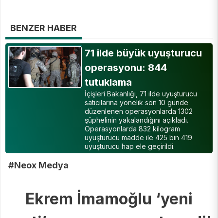
BENZER HABER
71 ilde büyük uyuşturucu
operasyonu: 844
tutuklama
İçişleri Bakanlığı, 71 ilde uyuşturucu
satıcılarına yönelik son 10 günde
düzenlenen operasyonlarda 1302
şüphelinin yakalandığını açıkladı.
Operasyonlarda 832 kilogram
uyuşturucu madde ile 425 bin 419
uyuşturucu hap ele geçirildi.
#Neox Medya
Ekrem İmamoğlu ‘yeni