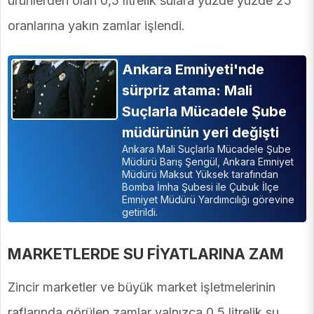
ürünlerden olan 0,5 litrelik sulara yüzde yüzde 25
oranlarına yakın zamlar işlendi.
Ankara Emniyeti'nde
sürpriz atama: Mali
Suçlarla Mücadele Şube
müdürünün yeri değişti
Ankara Mali Suçlarla Mücadele Şube
Müdürü Barış Şengül, Ankara Emniyet
Müdürü Maksut Yüksek tarafından
Bomba İmha Şubesi ile Çubuk İlçe
Emniyet Müdürü Yardımcılığı görevine
getirildi.
MARKETLERDE SU FİYATLARINA ZAM
Zincir marketler ve büyük market işletmelerinin
raflarında görülen zamlar yalnızca 0,5 litrelik su