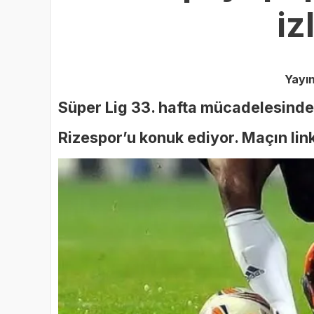
iz
Yayı
Süper Lig 33. hafta mücadelesind
Rizespor’u konuk ediyor. Maçın linki