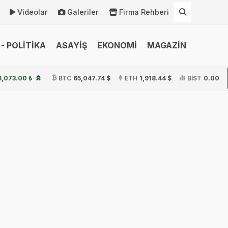
Videolar
Galeriler
Firma Rehberi
- POLİTİKA
ASAYİŞ
EKONOMİ
MAGAZİN
6,073.00 ₺
BTC
65,047.74 $
ETH
1,918.44 $
BİST
0.00