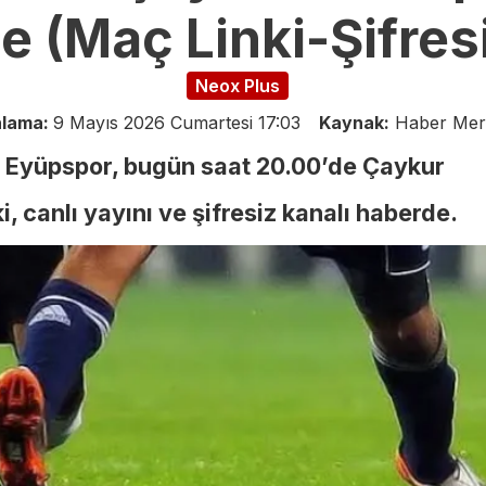
le (Maç Linki-Şifres
Neox Plus
nlama:
9 Mayıs 2026 Cumartesi 17:03
Kaynak:
Haber Mer
e Eyüpspor, bugün saat 20.00’de Çaykur
, canlı yayını ve şifresiz kanalı haberde.