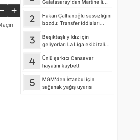
Galatasaray'dan Martinelli
için rekor bonservis
Hakan Çalhanoğlu sessizliğini
bozdu: Transfer iddiaları
Maçın
hakkında konuştu
Beşiktaşlı yıldız için
geliyorlar: La Liga ekibi talip
oldu
Ünlü şarkıcı Cansever
hayatını kaybetti
MGM'den İstanbul için
sağanak yağış uyarısı