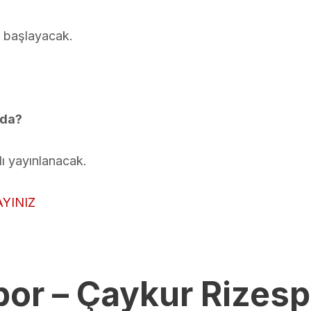
 başlayacak.
lda?
ı yayınlanacak.
AYINIZ
or – Çaykur Rizespo