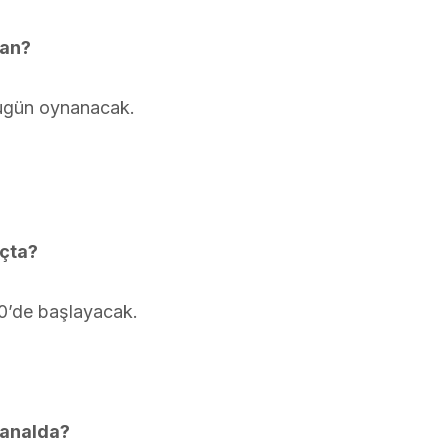
man?
bugün oynanacak.
açta?
0’de başlayacak.
kanalda?