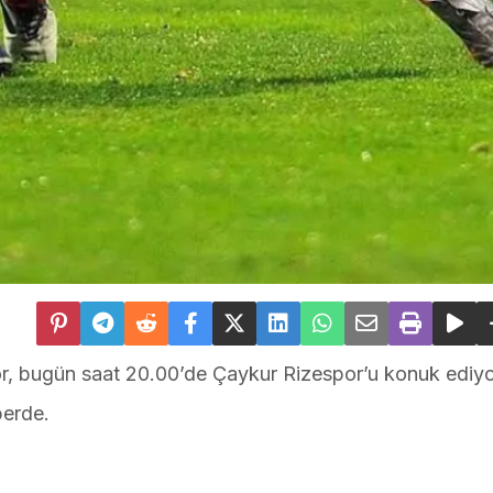
r, bugün saat 20.00’de Çaykur Rizespor’u konuk ediyo
berde.