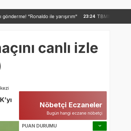
o ile yarışırım"
TBMM kabul etti! Suça sürüklenen
23:24
çını canlı izle
)
kezi
K’yı
Nöbetçi Eczaneler
Bugün hangi eczane nöbetçi
PUAN DURUMU