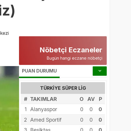
iz)
kezi
Nöbetçi Eczaneler
Bugün hangi eczane nöbetçi
PUAN DURUMU
TÜRKIYE SÜPER LIG
#
TAKIMLAR
O
AV
P
1
Alanyaspor
0
0
0
2
Amed Sportif
0
0
0
3
Beşiktaş
0
0
0