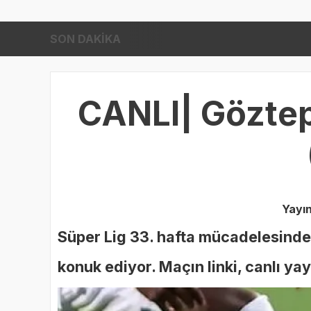
SON DAKİKA
23:
CANLI| Göztepe
Yayı
Süper Lig 33. hafta mücadelesinde
konuk ediyor. Maçın linki, canlı yay