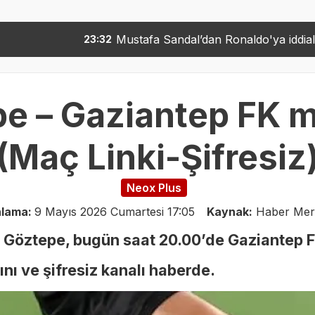
Mustafa Sandal’dan Ronaldo'ya iddialı gönderme! “Ronald
32
 – Gaziantep FK ma
(Maç Linki-Şifresiz
Neox Plus
nlama:
9 Mayıs 2026 Cumartesi 17:05
Kaynak:
Haber Mer
 Göztepe, bugün saat 20.00’de Gaziantep F
ını ve şifresiz kanalı haberde.