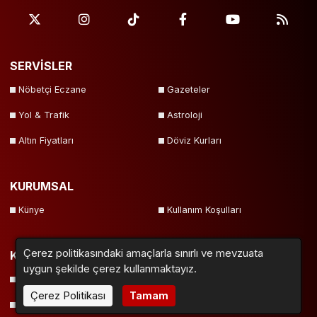
SERVİSLER
Nöbetçi Eczane
Gazeteler
Yol & Trafik
Astroloji
Altın Fiyatları
Döviz Kurları
KURUMSAL
Künye
Kullanım Koşulları
Çerez politikasındaki amaçlarla sınırlı ve mevzuata
KATEGORİLER
uygun şekilde çerez kullanmaktayız.
Asayiş
Ekonomi
Çerez Politikası
Tamam
Genel
Gündem