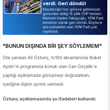
verdi: Geri döndü!
Kılıçdaroğlu'nun göreve gelmesiyle
görevden aldığı 15 yıllık CHP temsilci
Mehmet Hadimi Yakupoğlu, YENİ Parti
temsilcisi olarak geri döndü. Böylece
ana muhalefet olan YENİ Parti yok
sayılmadı.
"BUNUN DIŞINDA BİR ŞEY SÖYLEMEM"
Öte yandan Ali Öztunç, tv100 ekranlarında Buket
Aydın'ın programına konuk olan Can Özçelik'e
yaptığı açıklamada görüşmeyi doğrularken,
içeriğine ilişkin ayrıntı vermedi.
Öztunç açıklamasında şu ifadeleri kullandı: