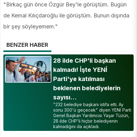
"Birkaç gün önce Özgür Bey'le görüştüm. Bugün
de Kemal Kılıçdaroğlu ile görüştüm. Bunun dışında
bir şey söyleyemem."
BENZER HABER
28 ilde CHP'li başkan
kalmadı! İşte YENİ
Parti'ye katılması
beklenen belediyelerin
sayısı…
"232 belediye başkanı istifa etti. Ay
sonu 300'ü geçecek" diyen YENİ Parti
Genel Başkan Yardımcısı Yaşar Tüzün,
28 ilde CHP'li hiçbir belediyenin
kalmadığını da açıkladı.