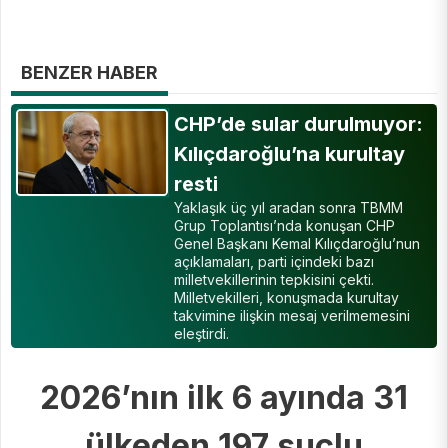
BENZER HABER
CHP’de sular durulmuyor:
Kılıçdaroğlu’na kurultay
resti
Yaklaşık üç yıl aradan sonra TBMM
Grup Toplantısı’nda konuşan CHP
Genel Başkanı Kemal Kılıçdaroğlu’nun
açıklamaları, parti içindeki bazı
milletvekillerinin tepkisini çekti.
Milletvekilleri, konuşmada kurultay
takvimine ilişkin mesaj verilmemesini
eleştirdi.
2026’nın ilk 6 ayında 31
ülkeden 197 suçlu