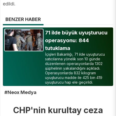
edildi.
BENZER HABER
71 ilde büyük uyuşturucu
operasyonu: 844
tutuklama
İçişleri Bakanlığı, 71 ilde uyuşturucu
satıcılarına yönelik son 10 günde
düzenlenen operasyonlarda 1302
şüphelinin yakalandığını açıkladı.
Operasyonlarda 832 kilogram
uyuşturucu madde ile 425 bin 419
uyuşturucu hap ele geçirildi.
#Neox Medya
CHP'nin kurultay ceza