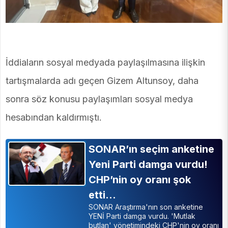
İddiaların sosyal medyada paylaşılmasına ilişkin
tartışmalarda adı geçen Gizem Altunsoy, daha
sonra söz konusu paylaşımları sosyal medya
hesabından kaldırmıştı.
SONAR’ın seçim anketine
Yeni Parti damga vurdu!
CHP’nin oy oranı şok
etti…
SONAR Araştırma'nın son anketine
YENİ Parti damga vurdu. 'Mutlak
butlan' yönetimindeki CHP'nin oy oranı