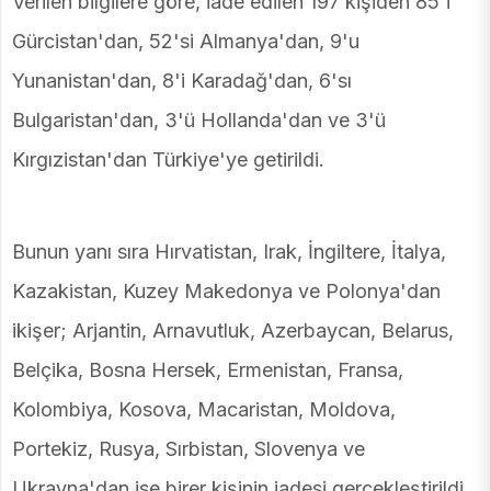
Verilen bilgilere göre, iade edilen 197 kişiden 85'i
Gürcistan'dan, 52'si Almanya'dan, 9'u
Yunanistan'dan, 8'i Karadağ'dan, 6'sı
Bulgaristan'dan, 3'ü Hollanda'dan ve 3'ü
Kırgızistan'dan Türkiye'ye getirildi.
Bunun yanı sıra Hırvatistan, Irak, İngiltere, İtalya,
Kazakistan, Kuzey Makedonya ve Polonya'dan
ikişer; Arjantin, Arnavutluk, Azerbaycan, Belarus,
Belçika, Bosna Hersek, Ermenistan, Fransa,
Kolombiya, Kosova, Macaristan, Moldova,
Portekiz, Rusya, Sırbistan, Slovenya ve
Ukrayna'dan ise birer kişinin iadesi gerçekleştirildi.