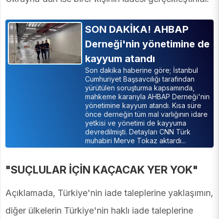
SON DAKİKA! AHBAP
Derneği'nin yönetimine de
kayyum atandı
Son dakika haberine göre; İstanbul
Cumhuriyet Başsavcılığı tarafından
yürütülen soruşturma kapsamında,
mahkeme kararıyla AHBAP Derneği'nin
yönetimine kayyum atandı. Kısa süre
önce derneğin tüm mal varlığının idare
yetkisi ve yönetimi de kayyuma
devredilmişti. Detayları CNN Türk
muhabiri Merve Tokaz aktardı...
"SUÇLULAR İÇİN KAÇACAK YER YOK"
Açıklamada, Türkiye'nin iade taleplerine yaklaşımın,
diğer ülkelerin Türkiye'nin haklı iade taleplerine