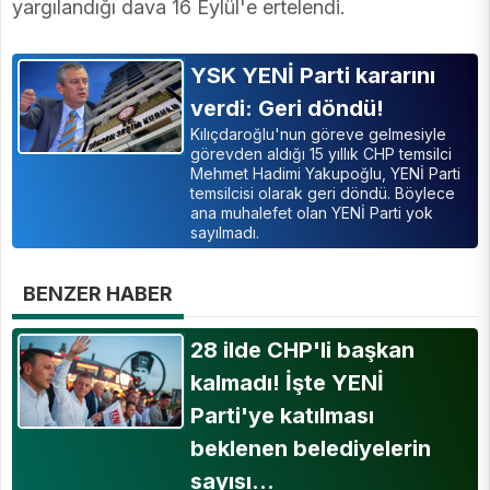
yargılandığı dava 16 Eylül'e ertelendi.
YSK YENİ Parti kararını
verdi: Geri döndü!
Kılıçdaroğlu'nun göreve gelmesiyle
görevden aldığı 15 yıllık CHP temsilci
Mehmet Hadimi Yakupoğlu, YENİ Parti
temsilcisi olarak geri döndü. Böylece
ana muhalefet olan YENİ Parti yok
sayılmadı.
BENZER HABER
28 ilde CHP'li başkan
kalmadı! İşte YENİ
Parti'ye katılması
beklenen belediyelerin
sayısı…