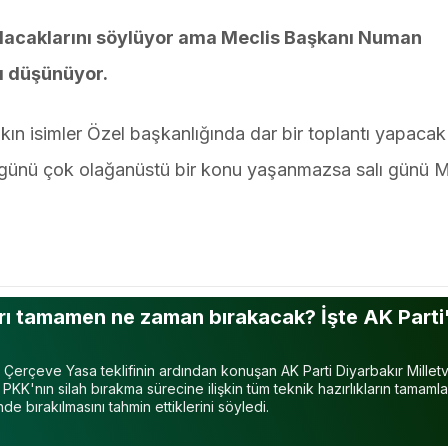
te olacaklarını söylüyor ama Meclis Başkanı Numan
nı düşünüyor.
ın isimler Özel başkanlığında dar bir toplantı yapacak
 günü çok olağanüstü bir konu yaşanmazsa salı günü M
rı tamamen ne zaman bırakacak? İşte AK Parti
 Çerçeve Yasa teklifinin ardından konuşan AK Parti Diyarbakır Milletv
 PKK'nın silah bırakma sürecine ilişkin tüm teknik hazırlıkların tamamla
inde bırakılmasını tahmin ettiklerini söyledi.