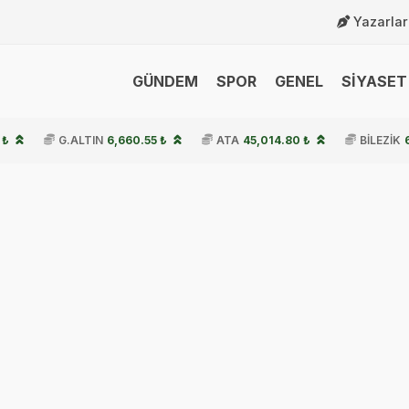
Yazarlar
GÜNDEM
SPOR
GENEL
SİYASET 
 ₺
G.ALTIN
6,660.55 ₺
ATA
45,014.80 ₺
BİLEZİK