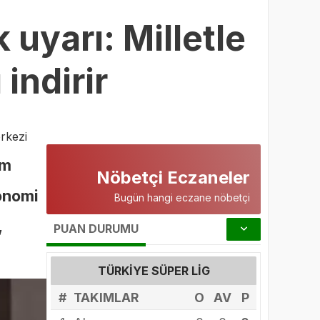
 uyarı: Milletle
indirir
rkezi
em
Nöbetçi Eczaneler
onomi
Bugün hangi eczane nöbetçi
,
PUAN DURUMU
TÜRKIYE SÜPER LIG
#
TAKIMLAR
O
AV
P