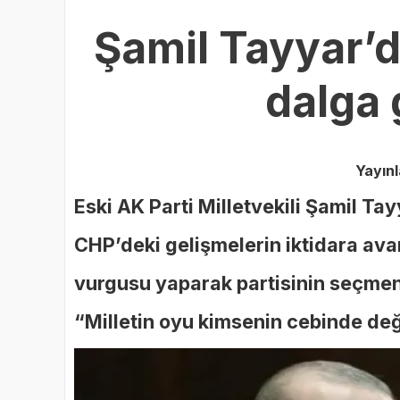
Şamil Tayyar’da
dalga 
Yayın
Eski AK Parti Milletvekili Şamil Ta
CHP’deki gelişmelerin iktidara av
vurgusu yaparak partisinin seçmen 
“Milletin oyu kimsenin cebinde deği