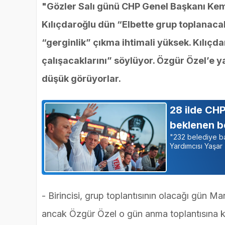
"Gözler Salı günü CHP Genel Başkanı Kema
Kılıçdaroğlu dün “Elbette grup toplanaca
“gerginlik” çıkma ihtimali yüksek. Kılıç
çalışacaklarını” söylüyor. Özgür Özel’e y
düşük görüyorlar.
28 ilde CHP
beklenen b
"232 belediye ba
Yardımcısı Yaşar 
- Birincisi, grup toplantısının olacağı gün 
ancak Özgür Özel o gün anma toplantısına k