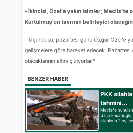
- İkincisi, Özel’e yakın isimler; Meclis’
Kurtulmuş’un tavrının belirleyici olacağı
- Üçüncüsü, pazartesi günü Özgür Özel’e yak
gelişmelere göre hareket edecek. Pazartesi
olacaklarının altını çiziyorlar."
BENZER HABER
PKK silahla
tahmini…
Meclis'e sunulan
Galip Ensarioğlu,
silahların 2 ay iç