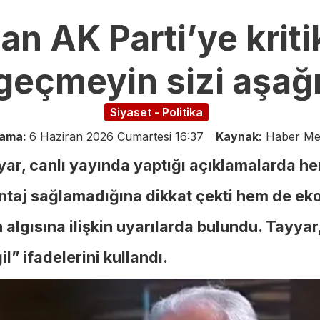
n AK Parti’ye kritik
geçmeyin sizi aşağı 
Siyaset - Politika
lama:
6 Haziran 2026 Cumartesi 16:37
Kaynak:
Haber Me
yyar, canlı yayında yaptığı açıklamalarda h
antaj sağlamadığına dikkat çekti hem de ek
algısına ilişkin uyarılarda bulundu. Tayyar
l” ifadelerini kullandı.