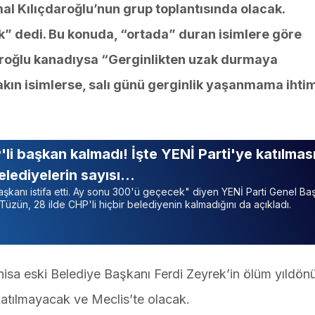
l Kılıçdaroğlu’nun grup toplantısında olacak.
k” dedi. Bu konuda, “ortada” duran isimlere göre
daroğlu kanadıysa “Gerginlikten uzak durmaya
akın isimlerse, salı günü gerginlik yaşanmama ihtim
'li başkan kalmadı! İşte YENİ Parti'ye katılmas
elediyelerin sayısı…
şkanı istifa etti. Ay sonu 300'ü geçecek" diyen YENİ Parti Genel Ba
Tüzün, 28 ilde CHP'li hiçbir belediyenin kalmadığını da açıkladı.
Manisa eski Belediye Başkanı Ferdi Zeyrek’in ölüm yıldö
atılmayacak ve Meclis’te olacak.