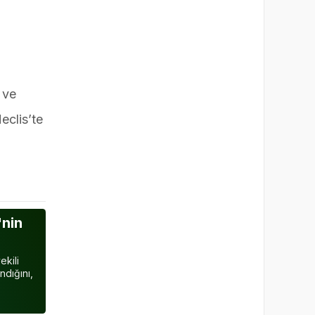
 ve
eclis’te
'nin
ekili
ndığını,