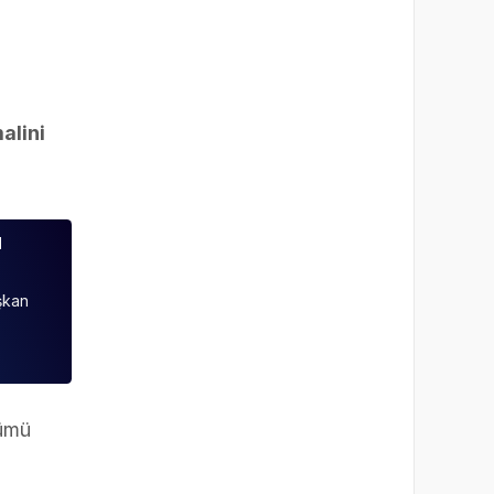
alini
ı
şkan
nümü