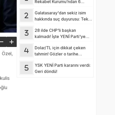
Rekabet Kurumu’ndan 6
şartlık fren
Galatasaray'dan sekiz isim
hakkında suç duyurusu: Tek
tek açıklandı!
28 ilde CHP'li başkan
kalmadı! İşte YENİ Parti'ye
katılması beklenen
Dolar/TL için dikkat çeken
belediyelerin sayısı…
. Özel,
tahmin! Gözler o tarihe
çevrildi
YSK YENİ Parti kararını verdi:
Geri döndü!
kulis
oğlu