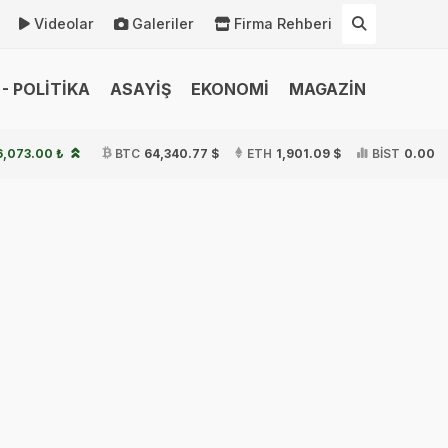
Videolar
Galeriler
Firma Rehberi
- POLİTİKA
ASAYİŞ
EKONOMİ
MAGAZİN
6,073.00 ₺
BTC
64,340.77 $
ETH
1,901.09 $
BİST
0.00