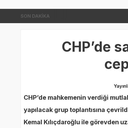
SON DAKİKA
İ
14:11
CHP’de sal
cep
Yayın
CHP’de mahkemenin verdiği mutlak 
yapılacak grup toplantısına çevril
Kemal Kılıçdaroğlu ile görevden uz