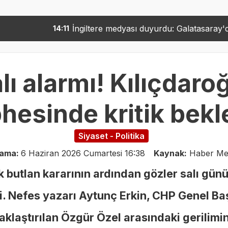
ngiltere medyası duyurdu: Galatasaray'dan Martinelli için re
ı alarmı! Kılıçdaro
hesinde kritik bekl
Siyaset - Politika
lama:
6 Haziran 2026 Cumartesi 16:38
Kaynak:
Haber Me
butlan kararının ardından gözler salı gün
di. Nefes yazarı Aytunç Erkin, CHP Genel Ba
aklaştırılan Özgür Özel arasındaki gerilimi