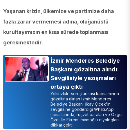
Yaşanan krizin, ülkemize ve partimize daha
fazla zarar vermemesi adına, olağanüstü
kurultayımızın en kısa sürede toplanması
gerekmektedir.
İzmir Menderes Belediye
Başkanı gözaltına alındı:
Sevgilisiyle yazışmaları
ortaya çıktı
Yolsuzluk' soruşturması kapsamında
gözaltına alınan İzmir Menderes
Belediye Başkanı İlkay Çiçek'in
sevgilisine gönderdiği WhatsApp
mesajlarında, rüşvet paraları ve Özgür
Özel İle Ekrem İmamoğlu diyalogları
dikkat çekti.