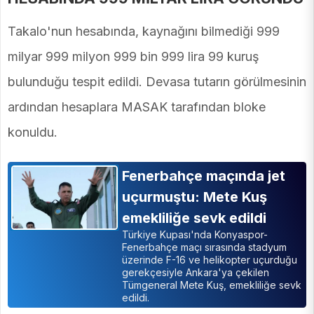
Takalo'nun hesabında, kaynağını bilmediği 999
milyar 999 milyon 999 bin 999 lira 99 kuruş
bulunduğu tespit edildi. Devasa tutarın görülmesinin
ardından hesaplara MASAK tarafından bloke
konuldu.
Fenerbahçe maçında jet
uçurmuştu: Mete Kuş
emekliliğe sevk edildi
Türkiye Kupası'nda Konyaspor-
Fenerbahçe maçı sırasında stadyum
üzerinde F-16 ve helikopter uçurduğu
gerekçesiyle Ankara'ya çekilen
Tümgeneral Mete Kuş, emekliliğe sevk
edildi.