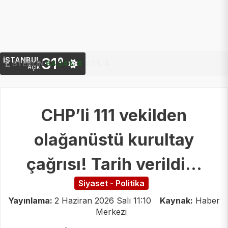
31°
İSTANBUL
STERLIN
64.24 ₺
Açık
CHP’li 111 vekilden
olağanüstü kurultay
çağrısı! Tarih verildi...
Siyaset - Politika
Yayınlama:
2 Haziran 2026 Salı 11:10
Kaynak:
Haber
Merkezi