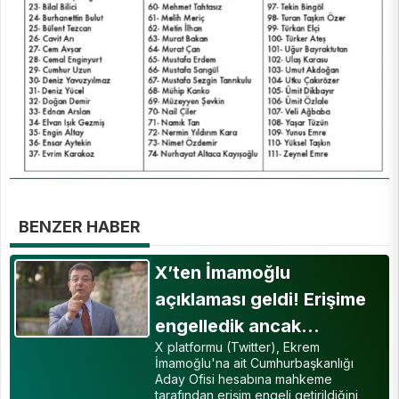
BENZER HABER
X’ten İmamoğlu
açıklaması geldi! Erişime
engelledik ancak…
X platformu (Twitter), Ekrem
İmamoğlu'na ait Cumhurbaşkanlığı
Aday Ofisi hesabına mahkeme
tarafından erişim engeli getirildiğini