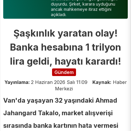
duyurdu. Şirket, karara uyduğunu
ancak mahkemeye itiraz ettiğini
açıkladı.
Şaşkınlık yaratan olay!
Banka hesabına 1 trilyon
lira geldi, hayatı karardı!
Gündem
Yayınlama:
2 Haziran 2026 Salı 11:09
Kaynak:
Haber
Merkezi
Van'da yaşayan 32 yaşındaki Ahmad
Jahangard Takalo, market alışverişi
sırasında banka kartının hata vermesi