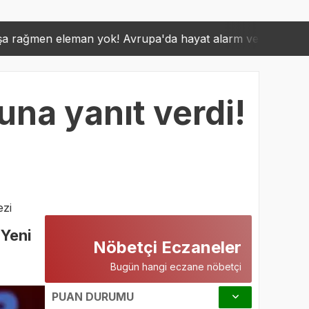
ok! Avrupa'da hayat alarm veriyor
Fenerbahçe'ye Ja
15:31
una yanıt verdi!
zi
"Yeni
Nöbetçi Eczaneler
Bugün hangi eczane nöbetçi
PUAN DURUMU