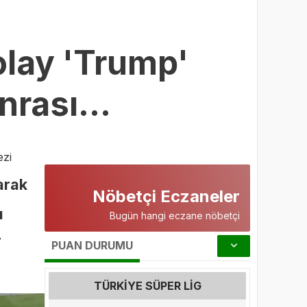
olay 'Trump'
onrası…
zi
arak
Nöbetçi Eczaneler
ı
Bugün hangi eczane nöbetçi
T
PUAN DURUMU
TÜRKIYE SÜPER LIG