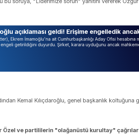
bu soruya, "Liderimize sorun" yanıtını vererek Özgür
oğlu açıklaması geldi! Erişime engelledik anc
itter), Ekrem İmamoğlu'na ait Cumhurbaşkanlığı Aday Ofisi hesabın
m engeli getirildiğini duyurdu. Şirket, karara uyduğunu ancak mahkeme
dından Kemal Kılıçdaroğlu, genel başkanlık koltuğuna g
 Özel ve partililerin "olağanüstü kurultay" çağrıla