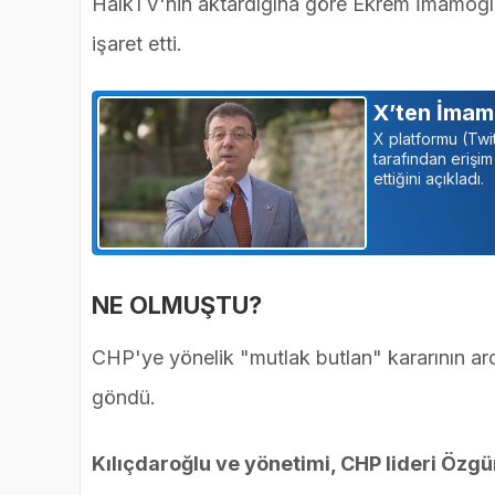
HalkTV'nin aktardığına göre Ekrem İmamoğlu 
işaret etti.
X’ten İmam
X platformu (Tw
tarafından erişi
ettiğini açıkladı.
NE OLMUŞTU?
CHP'ye yönelik "mutlak butlan" kararının ar
göndü.
Kılıçdaroğlu ve yönetimi, CHP lideri Özgür