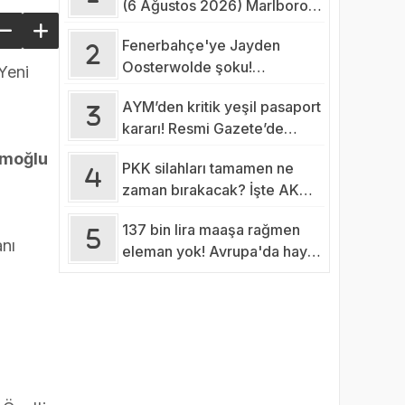
(6 Ağustos 2026) Marlboro,
Parliament, Winston, Camel
Fenerbahçe'ye Jayden
Fiyatı 2026
Oosterwolde şoku!
Yeni
Sakatlığının ciddiyeti belli
AYM’den kritik yeşil pasaport
oldu
kararı! Resmi Gazete’de
yayımlandı…
amoğlu
PKK silahları tamamen ne
zaman bırakacak? İşte AK
Parti'nin tahmini…
137 bin lira maaşa rağmen
nı
eleman yok! Avrupa'da hayat
alarm veriyor