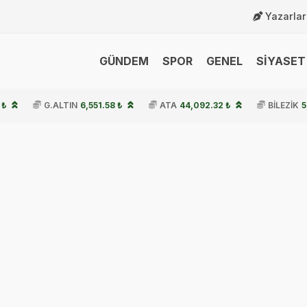
Yazarlar
GÜNDEM
SPOR
GENEL
SİYASET 
 ₺
G.ALTIN
6,551.58 ₺
ATA
44,092.32 ₺
BİLEZİK
5