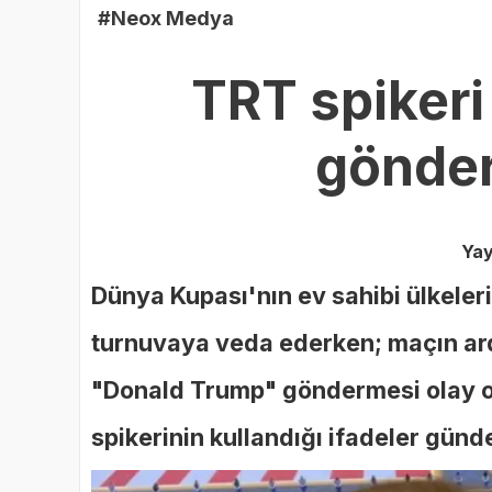
#Neox Medya
TRT spikeri
gönder
Yay
Dünya Kupası'nın ev sahibi ülkeler
turnuvaya veda ederken; maçın ard
"Donald Trump" göndermesi olay ol
spikerinin kullandığı ifadeler günd