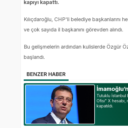
kapıyı kapattı.
Kılıçdaroğlu, CHP'li belediye başkanlarını hed
ve çok sayıda il başkanını görevden alındı.
Bu gelişmelerin ardından kulislerde Özgür Öz
başlandı.
BENZER HABER
İmamoğlu’na
Tutuklu İstanbu
Ofisi" X hesabı,
kapatıldı.