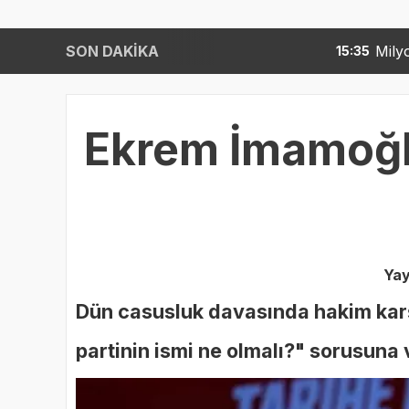
SON DAKİKA
Milyonlarca emekli bu tar
15:35
Ekrem İmamoğlu 
Yay
Dün casusluk davasında hakim karş
partinin ismi ne olmalı?" sorusuna v