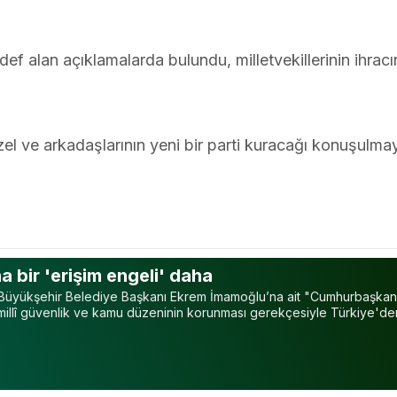
ef alan açıklamalarda bulundu, milletvekillerinin ihracın
el ve arkadaşlarının yeni bir parti kuracağı konuşulma
 bir 'erişim engeli' daha
l Büyükşehir Belediye Başkanı Ekrem İmamoğlu’na ait "Cumhurbaşkan
 millî güvenlik ve kamu düzeninin korunması gerekçesiyle Türkiye'de