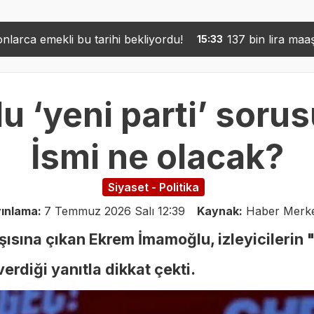
ihi bekliyordu!
137 bin lira maaşa rağmen eleman y
15:33
‘yeni parti’ sorus
İsmi ne olacak?
Siyaset - Politika
ınlama:
7 Temmuz 2026 Salı 12:39
Kaynak:
Haber Merke
ısına çıkan Ekrem İmamoğlu, izleyicilerin 
erdiği yanıtla dikkat çekti.