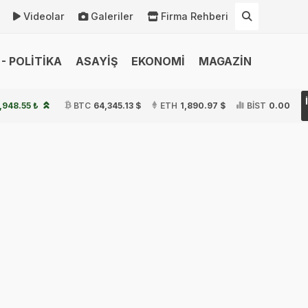
Videolar
Galeriler
Firma Rehberi
- POLİTİKA
ASAYİŞ
EKONOMİ
MAGAZİN
,948.55 ₺
BTC
64,345.13 $
ETH
1,890.97 $
BİST
0.00