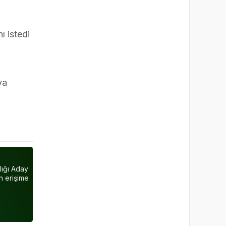
ı istedi
ya
lığı Aday
n erişime