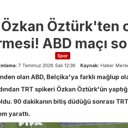
 Özkan Öztürk'ten 
mesi! ABD maçı s
Spor
ınlama:
7 Temmuz 2026 Salı 12:36
Kaynak:
Haber Merke
inden olan ABD, Belçika'ya farklı mağlup ol
ından TRT spikeri Özkan Öztürk'ün yaptığ
du. 90 dakikanın bitiş düdüğü sonrası TR
em yarattı.