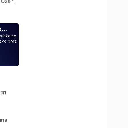
 Özel'i
ak…
a mahkeme
ye itiraz
eri
rına