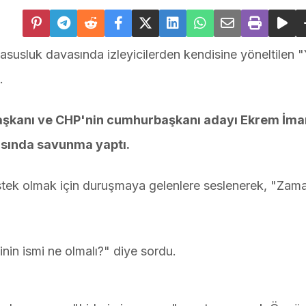
usluk davasında izleyicilerden kendisine yöneltilen "
.
 Başkanı ve CHP'nin cumhurbaşkanı adayı Ekrem İm
sında savunma yaptı.
ek olmak için duruşmaya gelenlere seslenerek, "Zama
inin ismi ne olmalı?" diye sordu.