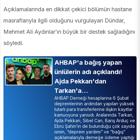
Açıklamalarında en dikkat çekici bölümün hastane
masraflarıyla ilgili olduğunu vurgulayan Dündar,
Mehmet Ali Aydınlar’ın büyük bir destek sağladığını
söyledi.
AHBAP'a bağış yapan
ünlülerin adı açıklandı!
Ajda Pekkan'dan
Tarkan'a...
AHBAP Derneği hesaplarına 6 Şubat
depremlerinin ardından yapılan yüksek
tutarlı para transferlerine ilişkin kayıtlar
kamuoyuna yansıdı. Aralarında Tarkan,
Ajda Pekkan, Sibel Can, Barış Arduç ve
Ebru Şahin’in de bulunduğu çok sayıda
ismin, “deprem yardımı” ve “bağış”
açıklamalarıyla derneğe ödeme yaptığı