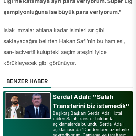
Ligi'ne katılmaya ayrı para veriyorum. Süper Lig
şampiyonluğuna ise büyük para veriyorum."
Islak imzalar atılana kadar isimleri sır gibi
saklayacağını belirten Hakan Safi’nin bu hamlesi,
sarı-lacivertli kulüpteki seçim ateşini iyice
körükleyecek gibi görünüyor.
BENZER HABER
Serdal Adalı: ''Salah
Transferini biz istemedik''
Beşiktaş Başkanı Serdal Adalı, iptal
edilen Salah transfer hakkında
açıklamalarda bulundu. Serdal Adalı
açıklamasında 'Dünden beri üzüntüyle
seyrediyorum. Camiama ve taraftarım