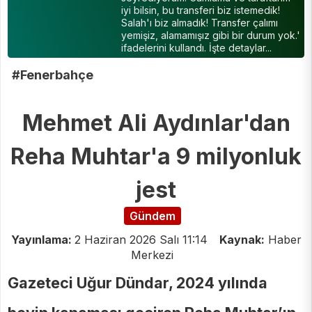
iyi bilsin, bu transferi biz istemedik!
Salah'ı biz almadık! Transfer çalımı
yemişiz, alamamışız gibi bir durum yok.'
ifadelerini kullandı. İşte detaylar...
#Fenerbahçe
Mehmet Ali Aydınlar'dan
Reha Muhtar'a 9 milyonluk
jest
Gündem
Yayınlama:
2 Haziran 2026 Salı 11:14
Kaynak:
Haber
Merkezi
Gazeteci Uğur Dündar, 2024 yılında