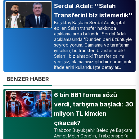
Serdal Adalı: ''Salah
Transferini biz istemedik''
Beşiktaş Başkanı Serdal Adalı, iptal
edilen Salah transfer hakkında
açıklamalarda bulundu. Serdal Adalı
açıklamasında 'Dünden beri üzüntüyle
seyrediyorum. Camiama ve taraftarım
iyi bilsin, bu transferi biz istemedik!
Salah'ı biz almadık! Transfer çalımı
yemişiz, alamamışız gibi bir durum yok.'
ifadelerini kullandı. İşte detaylar...
BENZER HABER
6 bin 661 forma sözü
verdi, tartışma başladı: 30
milyon TL kimden
çıkacak?
Trabzon Büyükşehir Belediye Başkanı
Ahmet Metin Genç’in, Trabzonspor’a