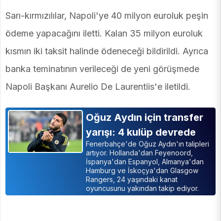
Sarı-kırmızılılar, Napoli'ye 40 milyon euroluk peşin
ödeme yapacağını iletti. Kalan 35 milyon euroluk
kısmın iki taksit halinde ödeneceği bildirildi. Ayrıca
banka teminatının verileceği de yeni görüşmede
Napoli Başkanı Aurelio De Laurentiis'e iletildi.
Oğuz Aydın için transfer
yarışı: 4 kulüp devrede
Fenerbahçe'de Oğuz Aydın'ın talipleri
artıyor. Hollanda'dan Feyenoord,
İspanya'dan Espanyol, Almanya'dan
Hamburg ve İskoçya'dan Glasgow
Rangers, 24 yaşındaki kanat
oyuncusunu yakından takip ediyor.