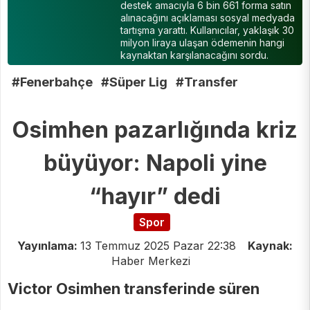
destek amacıyla 6 bin 661 forma satın
alınacağını açıklaması sosyal medyada
tartışma yarattı. Kullanıcılar, yaklaşık 30
milyon liraya ulaşan ödemenin hangi
kaynaktan karşılanacağını sordu.
#Fenerbahçe
#Süper Lig
#Transfer
Osimhen pazarlığında kriz
büyüyor: Napoli yine
“hayır” dedi
Spor
Yayınlama:
13 Temmuz 2025 Pazar 22:38
Kaynak:
Haber Merkezi
Victor Osimhen transferinde süren