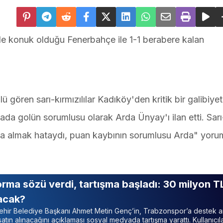
ide konuk olduğu Fenerbahçe ile 1-1 berabere kalan
gören sarı-kırmızılılar Kadıköy'den kritik bir galibiyet
yada golün sorumlusu olarak Arda Ünyay'ı ilan etti. Sarı
çta almak hataydı, puan kaybının sorumlusu Arda" yorum
orma sözü verdi, tartışma başladı: 30 milyon T
acak?
hir Belediye Başkanı Ahmet Metin Genç’in, Trabzonspor’a destek a
atın alınacağını açıklaması sosyal medyada tartışma yarattı. Kullanıcıla