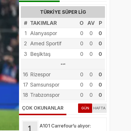
TÜRKIYE SÜPER LIG
#
TAKIMLAR
O
AV
P
1
Alanyaspor
0
0
0
2
Amed Sportif
0
0
0
3
Beşiktaş
0
0
0
13
10
14
15
16
12
11
4
5
6
8
9
7
Arca Çorum FK
Erzurumspor
Eyüpspor
Fenerbahçe
Galatasaray
Gaziantep FK
Gençlerbirliği
Göztepe
Başakşehir
Kasımpaşa
Kocaelispor
Konyaspor
Rizespor
0
0
0
0
0
0
0
0
0
0
0
0
0
0
0
0
0
0
0
0
0
0
0
0
0
0
0
0
0
0
0
0
0
0
0
0
0
0
0
17
Samsunspor
0
0
0
18
Trabzonspor
0
0
0
ÇOK OKUNANLAR
GÜN
HAFTA
A101 Carrefour’u alıyor: