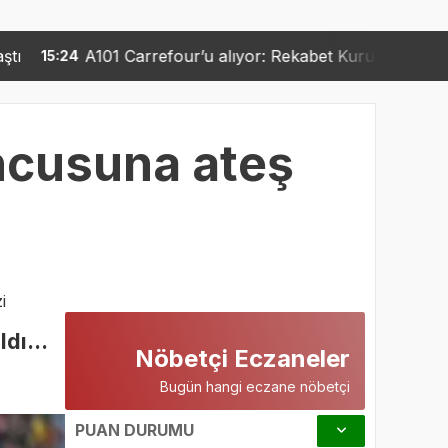
rrefour’u alıyor: Rekabet Kurumu’ndan 6 şartlık fren
15:
uncusuna ateş
i
dı...
Nöbetçi Eczaneler
Bugün hangi eczane nöbetçi
PUAN DURUMU