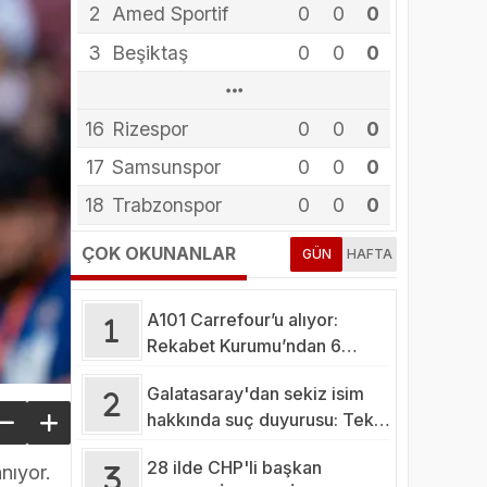
2
Amed Sportif
0
0
0
3
Beşiktaş
0
0
0
13
10
14
15
16
12
11
4
5
6
8
9
7
Arca Çorum FK
Erzurumspor
Eyüpspor
Fenerbahçe
Galatasaray
Gaziantep FK
Gençlerbirliği
Göztepe
Başakşehir
Kasımpaşa
Kocaelispor
Konyaspor
Rizespor
0
0
0
0
0
0
0
0
0
0
0
0
0
0
0
0
0
0
0
0
0
0
0
0
0
0
0
0
0
0
0
0
0
0
0
0
0
0
0
17
Samsunspor
0
0
0
18
Trabzonspor
0
0
0
ÇOK OKUNANLAR
GÜN
HAFTA
A101 Carrefour’u alıyor:
Rekabet Kurumu’ndan 6
şartlık fren
Galatasaray'dan sekiz isim
hakkında suç duyurusu: Tek
tek açıklandı!
28 ilde CHP'li başkan
nıyor.