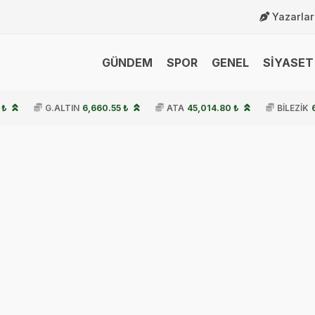
Yazarlar
GÜNDEM
SPOR
GENEL
SİYASET 
 ₺
G.ALTIN
6,660.55 ₺
ATA
45,014.80 ₺
BİLEZİK