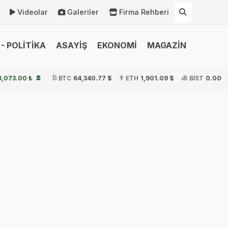
Videolar
Galeriler
Firma Rehberi
- POLİTİKA
ASAYİŞ
EKONOMİ
MAGAZİN
6,073.00 ₺
BTC
64,340.77 $
ETH
1,901.09 $
BİST
0.00