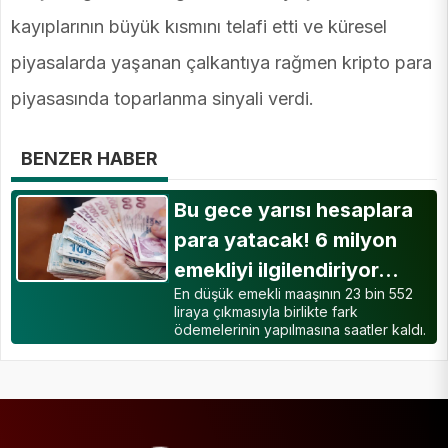
kayıplarının büyük kısmını telafi etti ve küresel
piyasalarda yaşanan çalkantıya rağmen kripto para
piyasasında toparlanma sinyali verdi.
BENZER HABER
Bu gece yarısı hesaplara
para yatacak! 6 milyon
emekliyi ilgilendiriyor…
En düşük emekli maaşının 23 bin 552
liraya çıkmasıyla birlikte fark
ödemelerinin yapılmasına saatler kaldı.