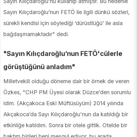
Sayın Kılıçdaroğlu’nu kullanıp atmıştır. Bu nedenle
Sayın Kılıçdaroğlu’nun FETÖ ile ilgili dünkü sözleri,
sürekli kendisi için söylediği ‘dürüstlüğü’ ile asla
bağdaşmamaktadır" dedi.
"Sayın Kılıçdaroğlu’nun FETÖ'cülerle
görüştüğünü anladım"
Milletvekili olduğu döneme dair bir örnek de veren
Özkes, "CHP PM Üyesi olarak Düzce’den sorumlu
idim. (Akçakoca Eski Müftüsüyüm) 2014 yılında
Akçakoca’da Sayı Kılıçdaroğlu'nun da katıldığı bir
etkinliğe katıldım. Sonra bir otele gittik. Otelde bir
baktım birileri beni meşgul ediyor, bu arada