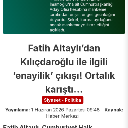
İmamoğlu'na ait Cumhurbaşkanlığı
Aday Ofisi hesabına mahkeme
tarafından erişim engeli getirildiğini
duyurdu. Şirket, karara uyduğunu
ancak mahkemeye itiraz ettiğini
açıkladı.
Fatih Altaylı’dan
Kılıçdaroğlu ile ilgili
‘enayilik’ çıkışı! Ortalık
karıştı...
Siyaset - Politika
Yayınlama:
1 Haziran 2026 Pazartesi 09:48
Kaynak:
Haber Merkezi
Fatih Altaylı, Cumhuriyet Halk