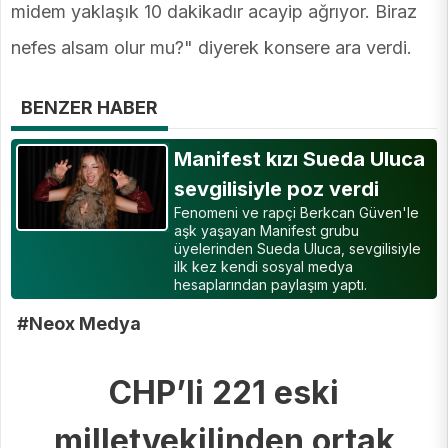
midem yaklaşık 10 dakikadır acayip ağrıyor. Biraz
nefes alsam olur mu?" diyerek konsere ara verdi.
BENZER HABER
Manifest kızı Sueda Uluca
sevgilisiyle poz verdi
Fenomeni ve rapçi Berkcan Güven'le
aşk yaşayan Manifest grubu
üyelerinden Sueda Uluca, sevgilisiyle
ilk kez kendi sosyal medya
hesaplarından paylaşım yaptı.
#Neox Medya
CHP’li 221 eski
milletvekilinden ortak