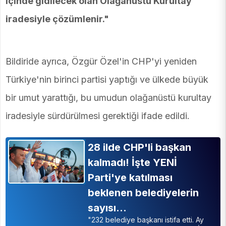
içinde gidilecek olan Olağanüstü Kurultay
iradesiyle çözümlenir."
Bildiride ayrıca, Özgür Özel'in CHP'yi yeniden
Türkiye'nin birinci partisi yaptığı ve ülkede büyük
bir umut yarattığı, bu umudun olağanüstü kurultay
iradesiyle sürdürülmesi gerektiği ifade edildi.
28 ilde CHP'li başkan
kalmadı! İşte YENİ
Parti'ye katılması
beklenen belediyelerin
sayısı…
"232 belediye başkanı istifa etti. Ay