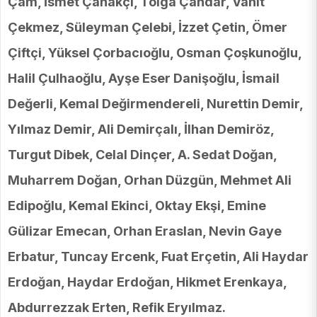
Çam, İsmet Çanakçı, Tolga Çandar, Vahit
Çekmez, Süleyman Çelebi, İzzet Çetin, Ömer
Çiftçi, Yüksel Çorbacıoğlu, Osman Çoşkunoğlu,
Halil Çulhaoğlu, Ayşe Eser Danişoğlu, İsmail
Değerli, Kemal Değirmendereli, Nurettin Demir,
Yılmaz Demir, Ali Demirçalı, İlhan Demiröz,
Turgut Dibek, Celal Dinçer, A. Sedat Doğan,
Muharrem Doğan, Orhan Düzgün, Mehmet Ali
Edipoğlu, Kemal Ekinci, Oktay Ekşi, Emine
Gülizar Emecan, Orhan Eraslan, Nevin Gaye
Erbatur, Tuncay Ercenk, Fuat Erçetin, Ali Haydar
Erdoğan, Haydar Erdoğan, Hikmet Erenkaya,
Abdurrezzak Erten, Refik Eryılmaz.