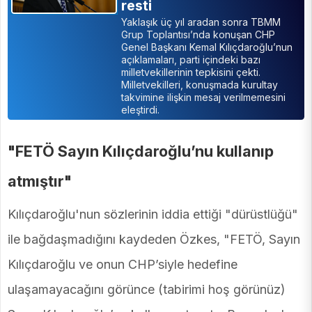
resti
Yaklaşık üç yıl aradan sonra TBMM
Grup Toplantısı’nda konuşan CHP
Genel Başkanı Kemal Kılıçdaroğlu’nun
açıklamaları, parti içindeki bazı
milletvekillerinin tepkisini çekti.
Milletvekilleri, konuşmada kurultay
takvimine ilişkin mesaj verilmemesini
eleştirdi.
"FETÖ Sayın Kılıçdaroğlu’nu kullanıp
atmıştır"
Kılıçdaroğlu'nun sözlerinin iddia ettiği "dürüstlüğü"
ile bağdaşmadığını kaydeden Özkes, "FETÖ, Sayın
Kılıçdaroğlu ve onun CHP’siyle hedefine
ulaşamayacağını görünce (tabirimi hoş görünüz)