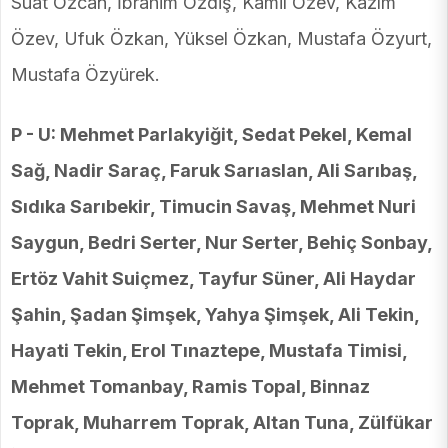
Suat Özcan, İbrahim Özdiş, Kamil Özev, Kazım
Özev, Ufuk Özkan, Yüksel Özkan, Mustafa Özyurt,
Mustafa Özyürek.
P - U: Mehmet Parlakyiğit, Sedat Pekel, Kemal
Sağ, Nadir Saraç, Faruk Sarıaslan, Ali Sarıbaş,
Sıdıka Sarıbekir, Timucin Savaş, Mehmet Nuri
Saygun, Bedri Serter, Nur Serter, Behiç Sonbay,
Ertöz Vahit Suiçmez, Tayfur Süner, Ali Haydar
Şahin, Şadan Şimşek, Yahya Şimşek, Ali Tekin,
Hayati Tekin, Erol Tınaztepe, Mustafa Timisi,
Mehmet Tomanbay, Ramis Topal, Binnaz
Toprak, Muharrem Toprak, Altan Tuna, Zülfükar