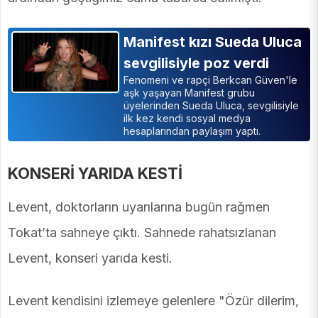
Manifest kızı Sueda Uluca
sevgilisiyle poz verdi
Fenomeni ve rapçi Berkcan Güven'le
aşk yaşayan Manifest grubu
üyelerinden Sueda Uluca, sevgilisiyle
ilk kez kendi sosyal medya
hesaplarından paylaşım yaptı.
KONSERİ YARIDA KESTİ
Levent, doktorların uyarılarına bugün rağmen
Tokat’ta sahneye çıktı. Sahnede rahatsızlanan
Levent, konseri yarıda kesti.
Levent kendisini izlemeye gelenlere "Özür dilerim,