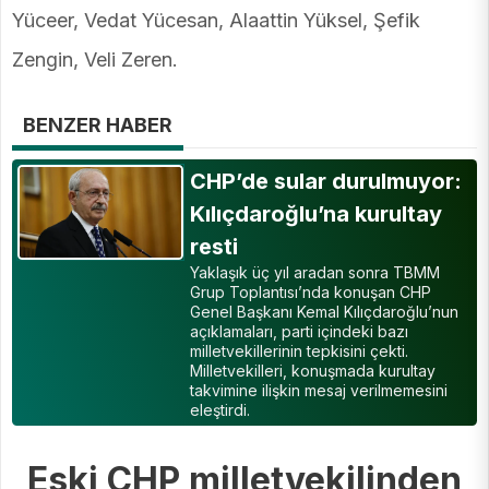
Yüceer, Vedat Yücesan, Alaattin Yüksel, Şefik
Zengin, Veli Zeren.
BENZER HABER
CHP’de sular durulmuyor:
Kılıçdaroğlu’na kurultay
resti
Yaklaşık üç yıl aradan sonra TBMM
Grup Toplantısı’nda konuşan CHP
Genel Başkanı Kemal Kılıçdaroğlu’nun
açıklamaları, parti içindeki bazı
milletvekillerinin tepkisini çekti.
Milletvekilleri, konuşmada kurultay
takvimine ilişkin mesaj verilmemesini
eleştirdi.
Eski CHP milletvekilinden