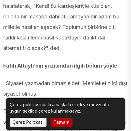
hatırlatarak, "Kendi öz kardeşleriyle küs olan,
onlarla bir masada dahi oturamayan bir adam bu
milletle nasıl anlaşacak? Toplumun birbirine zıt,
farklı kesimlerini nasıl kucaklayıp da iktidar
alternatifi olacak?" dedi.
Fatih Altaylı’nın yazısından ilgili bölüm şöyle:
"Siyaset yazmadan olmaz elbet. Memleketin içi dışı
siyaset olmuş.
Çerez politikasındaki amaçlarla sınırlı ve mevzuata
Dün herkes televizyondan, elindeki telefondan
uygun şekilde çerez kullanmaktayız.
siyaset izlerken, karşılaştırma yapıp moral bulmaya
Çerez Politikası
Tamam