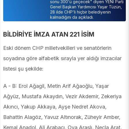
sonu 300'ü geçecek" diyen YENİ Parti
Genel Başkan Yardımcısı Yaşar Tüzün,
28 ilde CHP'li hiçbir belediyenin
kalmadığını da açıkladı.
BİLDİRİYE İMZA ATAN 221 İSİM
Eski dönem CHP milletvekilleri ve senatörlerin
soyadına göre alfabetik sırayla yer aldığı imzacılar
listesi şu şekilde:
A - B: Erol Ağagil, Metin Arif Ağaoğlu, Yaşar
Ağyüz, Mustafa Akaydın, Vezir Akdemir, Zekeriya
Akıncı, Yakup Akkaya, Ayşe Nedret Akova,
Bahattin Alagöz, Yavuz Altınorak, Züheyir Amber,
Kemal Anadol, Ali Arabacı, Oya Araslı, Necla Arat,