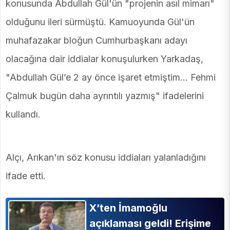
konusunda Abdullah Gül'ün "projenin asıl mimarı"
olduğunu ileri sürmüştü. Kamuoyunda Gül'ün
muhafazakar bloğun Cumhurbaşkanı adayı
olacağına dair iddialar konuşulurken Yarkadaş,
"Abdullah Gül’e 2 ay önce işaret etmiştim… Fehmi
Çalmuk bugün daha ayrıntılı yazmış" ifadelerini
kullandı.
Alçı, Arıkan'ın söz konusu iddiaları yalanladığını
ifade etti.
X’ten İmamoğlu
açıklaması geldi! Erişime