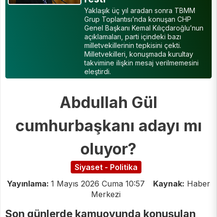
Yaklaşık üç yıl aradan sonra TBMM
Grup Toplantısı’nda konuşan CHP
Genel Başkanı Kemal Kılıçdaroğlu’nun
açıklamaları, parti içindeki bazı
milletvekillerinin tepkisini çekti.
Milletvekilleri, konuşmada kurultay
takvimine ilişkin mesaj verilmemesini
eleştirdi.
Abdullah Gül
cumhurbaşkanı adayı mı
oluyor?
Siyaset - Politika
Yayınlama:
1 Mayıs 2026 Cuma 10:57
Kaynak:
Haber
Merkezi
Son günlerde kamuoyunda konuşulan