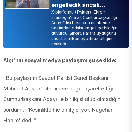
engelledik ancak…
X platformu (Twitter), Ekrem
İmamoğlu'na ait Cumhurbaşkanlığı
Aday Ofisi hesabına mahkeme
tarafından erişim engeli getirildiğini
duyurdu. Şirket, karara uyduğunu
ancak mahkemeye itiraz ettiğini
açıkladı.
Alçı'nın sosyal medya paylaşımı şu şekilde:
"Bu paylaşımı Saadet Partisi Genel Başkanı
Mahmut Arıkan’a ilettim ve bugün işaret ettiği
Cumhurbaşkanı Adayı ile bir ilgisi olup olmadığını
sordum… ‘Kesinlikle hiç bir ilgisi yok Nagehan
Hanım’ dedi."