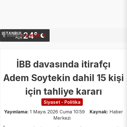
24°
İSTANBUL
STERLIN
64.33 ₺
Açık
İBB davasında itirafçı
Adem Soytekin dahil 15 kişi
için tahliye kararı
Siyaset - Politika
Yayınlama:
1 Mayıs 2026 Cuma 10:59
Kaynak:
Haber
Merkezi