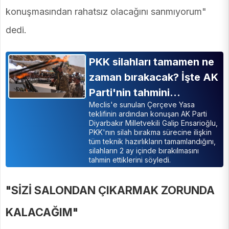
konuşmasından rahatsız olacağını sanmıyorum"
dedi.
PKK silahları tamamen ne
zaman bırakacak? İşte AK
Parti'nin tahmini…
Meclis'e sunulan Çerçeve Yasa
teklifinin ardından konuşan AK Parti
Diyarbakır Milletvekili Galip Ensarioğlu,
PKK'nın silah bırakma sürecine ilişkin
tüm teknik hazırlıkların tamamlandığını,
silahların 2 ay içinde bırakılmasını
tahmin ettiklerini söyledi.
"SİZİ SALONDAN ÇIKARMAK ZORUNDA
KALACAĞIM"