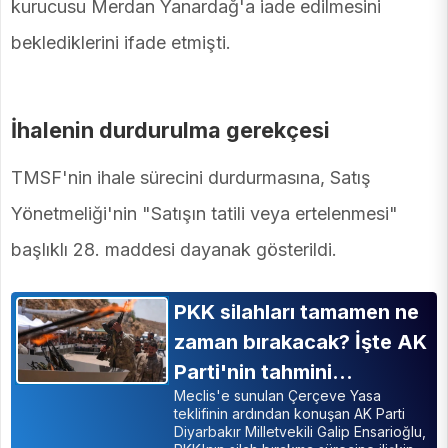
kurucusu Merdan Yanardağ'a iade edilmesini
beklediklerini ifade etmişti.
İhalenin durdurulma gerekçesi
TMSF'nin ihale sürecini durdurmasına, Satış
Yönetmeliği'nin "Satışın tatili veya ertelenmesi"
başlıklı 28. maddesi dayanak gösterildi.
PKK silahları tamamen ne
zaman bırakacak? İşte AK
Parti'nin tahmini…
Meclis'e sunulan Çerçeve Yasa
teklifinin ardından konuşan AK Parti
Diyarbakır Milletvekili Galip Ensarioğlu,