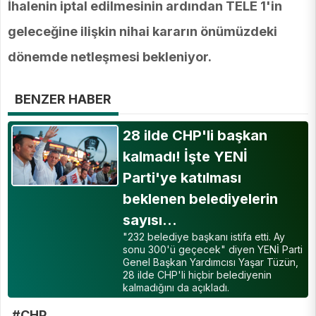
İhalenin iptal edilmesinin ardından TELE 1'in
geleceğine ilişkin nihai kararın önümüzdeki
dönemde netleşmesi bekleniyor.
BENZER HABER
28 ilde CHP'li başkan
kalmadı! İşte YENİ
Parti'ye katılması
beklenen belediyelerin
sayısı…
"232 belediye başkanı istifa etti. Ay
sonu 300'ü geçecek" diyen YENİ Parti
Genel Başkan Yardımcısı Yaşar Tüzün,
28 ilde CHP'li hiçbir belediyenin
kalmadığını da açıkladı.
#CHP