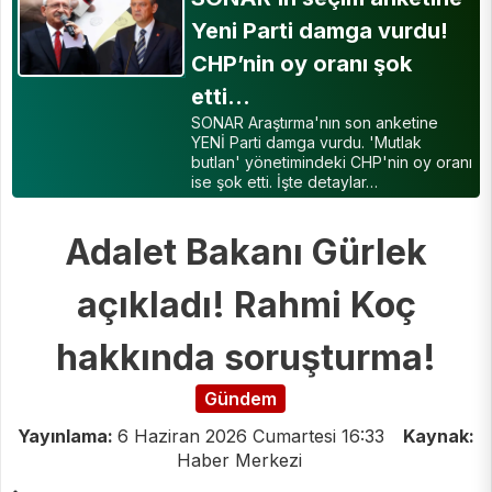
Yeni Parti damga vurdu!
CHP’nin oy oranı şok
etti…
SONAR Araştırma'nın son anketine
YENİ Parti damga vurdu. 'Mutlak
butlan' yönetimindeki CHP'nin oy oranı
ise şok etti. İşte detaylar…
Adalet Bakanı Gürlek
açıkladı! Rahmi Koç
hakkında soruşturma!
Gündem
Yayınlama:
6 Haziran 2026 Cumartesi 16:33
Kaynak:
Haber Merkezi