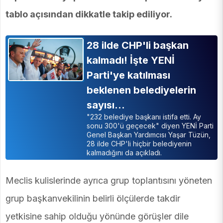
tablo açısından dikkatle takip ediliyor.
28 ilde CHP'li başkan
kalmadı! İşte YENİ
Parti'ye katılması
beklenen belediyelerin
sayısı…
"232 belediye başkanı istifa etti. Ay
sonu 300'ü geçecek" diyen YENİ Parti
Genel Başkan Yardımcısı Yaşar Tüzün,
28 ilde CHP'li hiçbir belediyenin
kalmadığını da açıkladı.
Meclis kulislerinde ayrıca grup toplantısını yöneten
grup başkanvekilinin belirli ölçülerde takdir
yetkisine sahip olduğu yönünde görüşler dile