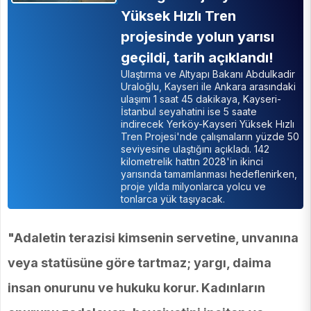
Yüksek Hızlı Tren
projesinde yolun yarısı
geçildi, tarih açıklandı!
Ulaştırma ve Altyapı Bakanı Abdulkadir
Uraloğlu, Kayseri ile Ankara arasındaki
ulaşımı 1 saat 45 dakikaya, Kayseri-
İstanbul seyahatini ise 5 saate
indirecek Yerköy-Kayseri Yüksek Hızlı
Tren Projesi'nde çalışmaların yüzde 50
seviyesine ulaştığını açıkladı. 142
kilometrelik hattın 2028'in ikinci
yarısında tamamlanması hedeflenirken,
proje yılda milyonlarca yolcu ve
tonlarca yük taşıyacak.
"Adaletin terazisi kimsenin servetine, unvanına
veya statüsüne göre tartmaz; yargı, daima
insan onurunu ve hukuku korur. Kadınların