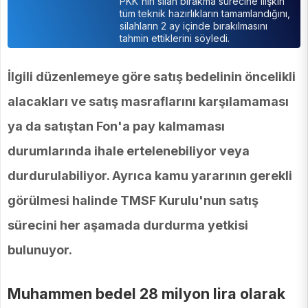
PKK'nın silah bırakma sürecine ilişkin
tüm teknik hazırlıkların tamamlandığını,
silahların 2 ay içinde bırakılmasını
tahmin ettiklerini söyledi.
İlgili düzenlemeye göre satış bedelinin öncelikli
alacakları ve satış masraflarını karşılamaması
ya da satıştan Fon'a pay kalmaması
durumlarında ihale ertelenebiliyor veya
durdurulabiliyor. Ayrıca kamu yararının gerekli
görülmesi halinde TMSF Kurulu'nun satış
sürecini her aşamada durdurma yetkisi
bulunuyor.
Muhammen bedel 28 milyon lira olarak