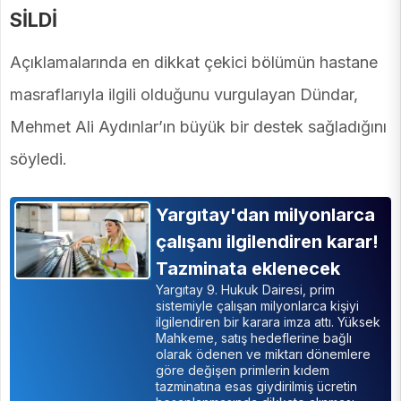
SİLDİ
Açıklamalarında en dikkat çekici bölümün hastane
masraflarıyla ilgili olduğunu vurgulayan Dündar,
Mehmet Ali Aydınlar’ın büyük bir destek sağladığını
söyledi.
Yargıtay'dan milyonlarca
çalışanı ilgilendiren karar!
Tazminata eklenecek
Yargıtay 9. Hukuk Dairesi, prim
sistemiyle çalışan milyonlarca kişiyi
ilgilendiren bir karara imza attı. Yüksek
Mahkeme, satış hedeflerine bağlı
olarak ödenen ve miktarı dönemlere
göre değişen primlerin kıdem
tazminatına esas giydirilmiş ücretin