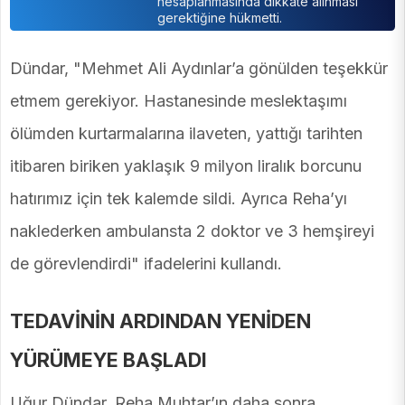
hesaplanmasında dikkate alınması
gerektiğine hükmetti.
Dündar, "Mehmet Ali Aydınlar’a gönülden teşekkür
etmem gerekiyor. Hastanesinde meslektaşımı
ölümden kurtarmalarına ilaveten, yattığı tarihten
itibaren biriken yaklaşık 9 milyon liralık borcunu
hatırımız için tek kalemde sildi. Ayrıca Reha’yı
naklederken ambulansta 2 doktor ve 3 hemşireyi
de görevlendirdi" ifadelerini kullandı.
TEDAVİNİN ARDINDAN YENİDEN
YÜRÜMEYE BAŞLADI
Uğur Dündar, Reha Muhtar’ın daha sonra