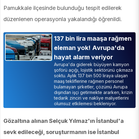
Pamukkale ilçesinde bulunduğu tespit edilerek
düzenlenen operasyonla yakalandığı öğrenildi.
137 bin lira maaşa rağmen
eleman yok! Avrupa'da
hayat alarm veriyor
Avrupa'da giderek büyüyen kamyon
şoförü açığı, lojistik sektörünü çıkmaza
soktu. Aylık 137 bin 500 liraya ulaşan
maaş tekliflerine rağmen personel
bulamayan şirketler, çözümü Avrupa
dışından işçi getirmekte ararken, krizin
tedarik zinciri ve nakliye maliyetlerini
olumsuz etkilemesi bekleniyor.
Gözaltına alınan Selçuk Yılmaz'ın İstanbul'a
sevk edileceği, soruşturmanın ise İstanbul