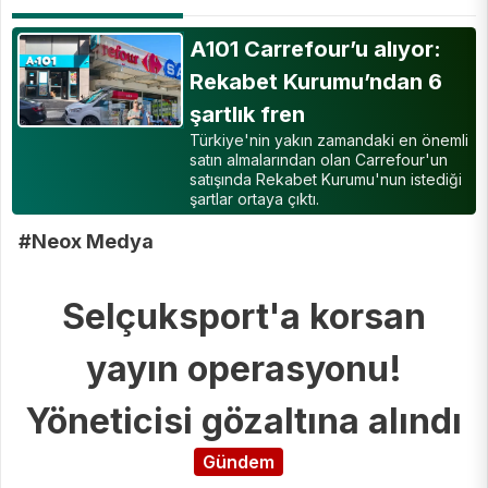
A101 Carrefour’u alıyor:
Rekabet Kurumu’ndan 6
şartlık fren
Türkiye'nin yakın zamandaki en önemli
satın almalarından olan Carrefour'un
satışında Rekabet Kurumu'nun istediği
şartlar ortaya çıktı.
#Neox Medya
Selçuksport'a korsan
yayın operasyonu!
Yöneticisi gözaltına alındı
Gündem