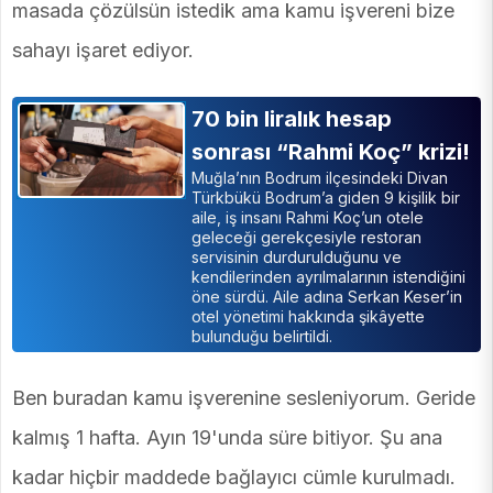
masada çözülsün istedik ama kamu işvereni bize
sahayı işaret ediyor.
70 bin liralık hesap
sonrası “Rahmi Koç” krizi!
Muğla’nın Bodrum ilçesindeki Divan
Türkbükü Bodrum’a giden 9 kişilik bir
aile, iş insanı Rahmi Koç’un otele
geleceği gerekçesiyle restoran
servisinin durdurulduğunu ve
kendilerinden ayrılmalarının istendiğini
öne sürdü. Aile adına Serkan Keser’in
otel yönetimi hakkında şikâyette
bulunduğu belirtildi.
Ben buradan kamu işverenine sesleniyorum. Geride
kalmış 1 hafta. Ayın 19'unda süre bitiyor. Şu ana
kadar hiçbir maddede bağlayıcı cümle kurulmadı.