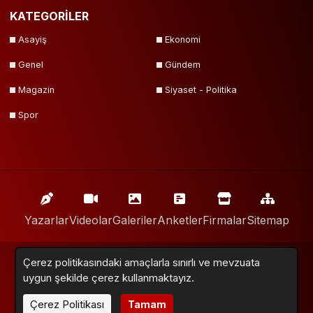
KATEGORİLER
Asayiş
Ekonomi
Genel
Gündem
Magazin
Siyaset - Politika
Spor
Yazarlar
Videolar
Galeriler
Anketler
Firmalar
Sitemap
Neox Medya © 2018 - 2024. Tüm Hakları Saklıdır.
Çerez politikasındaki amaçlarla sınırlı ve mevzuata
uygun şekilde çerez kullanmaktayız.
Altyapı:
Haber Yazılımı
Çerez Politikası
Tamam