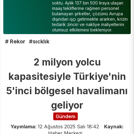
soktu. Aylık 137 bin 500 liraya ulaşan
maaş tekliflerine rağmen personel
bulamayan şirketler, çözümü Avrupa
dışından işçi getirmekte ararken, krizin
tedarik zinciri ve nakliye maliyetlerini
olumsuz etkilemesi bekleniyor.
# Rekor
#sıcklık
2 milyon yolcu
kapasitesiyle Türkiye'nin
5'inci bölgesel havalimanı
geliyor
Gündem
Yayınlama:
12 Ağustos 2025 Salı 18:42
Kaynak:
Haber Merkezi