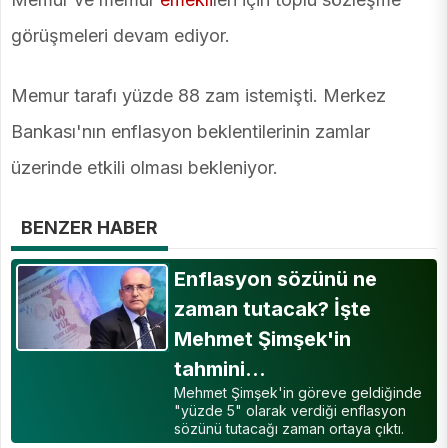
görüşmeleri devam ediyor.
Memur tarafı yüzde 88 zam istemişti. Merkez
Bankası'nın enflasyon beklentilerinin zamlar
üzerinde etkili olması bekleniyor.
BENZER HABER
Enflasyon sözünü ne
zaman tutacak? İşte
Mehmet Şimşek'in
tahmini…
Mehmet Şimşek'in göreve geldiğinde
"yüzde 5" olarak verdiği enflasyon
sözünü tutacağı zaman ortaya çıktı.