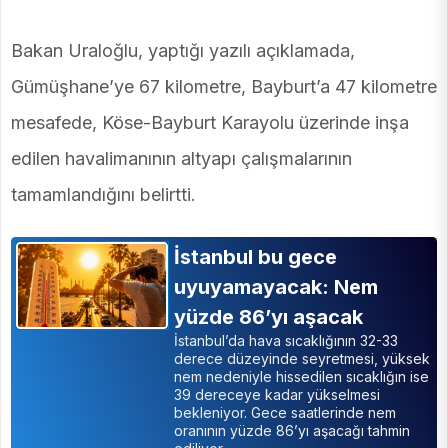
Bakan Uraloğlu, yaptığı yazılı açıklamada,
Gümüşhane’ye 67 kilometre, Bayburt’a 47 kilometre
mesafede, Köse-Bayburt Karayolu üzerinde inşa
edilen havalimanının altyapı çalışmalarının
tamamlandığını belirtti.
İstanbul bu gece
uyuyamayacak: Nem
yüzde 86’yı aşacak
İstanbul’da hava sıcaklığının 32-33
derece düzeyinde seyretmesi, yüksek
nem nedeniyle hissedilen sıcaklığın ise
39 dereceye kadar yükselmesi
bekleniyor. Gece saatlerinde nem
oranının yüzde 86’yı aşacağı tahmin