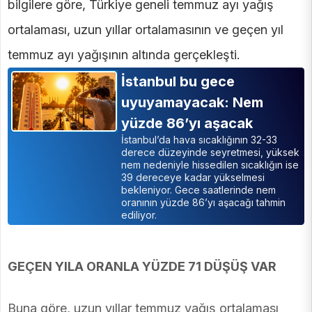
bilgilere göre, Türkiye geneli temmuz ayı yağış
ortalaması, uzun yıllar ortalamasının ve geçen yıl
temmuz ayı yağışının altında gerçekleşti.
İstanbul bu gece
uyuyamayacak: Nem
yüzde 86’yı aşacak
İstanbul’da hava sıcaklığının 32-33
derece düzeyinde seyretmesi, yüksek
nem nedeniyle hissedilen sıcaklığın ise
39 dereceye kadar yükselmesi
bekleniyor. Gece saatlerinde nem
oranının yüzde 86’yı aşacağı tahmin
ediliyor.
GEÇEN YILA ORANLA YÜZDE 71 DÜŞÜŞ VAR
Buna göre, uzun yıllar temmuz yağış ortalaması