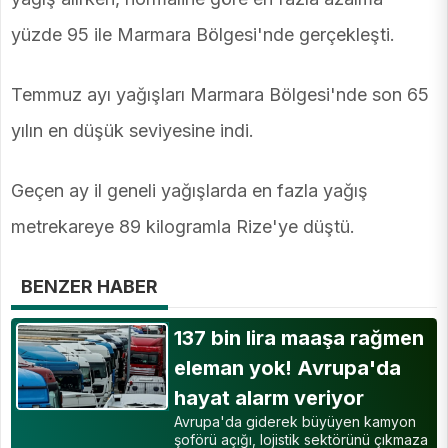
yüzde 95 ile Marmara Bölgesi'nde gerçekleşti.
Temmuz ayı yağışları Marmara Bölgesi'nde son 65
yılın en düşük seviyesine indi.
Geçen ay il geneli yağışlarda en fazla yağış
metrekareye 89 kilogramla Rize'ye düştü.
BENZER HABER
137 bin lira maaşa rağmen
eleman yok! Avrupa'da
hayat alarm veriyor
Avrupa'da giderek büyüyen kamyon
şoförü açığı, lojistik sektörünü çıkmaza