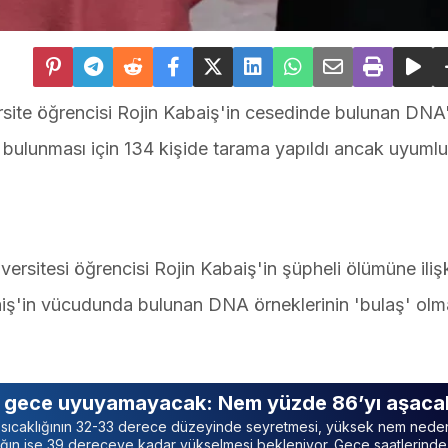
site öğrencisi Rojin Kabaiş'in cesedinde bulunan DNA'
n bulunması için 134 kişide tarama yapıldı ancak uyumlu
ersitesi öğrencisi Rojin Kabaiş'in şüpheli ölümüne ilişk
aiş'in vücudunda bulunan DNA örneklerinin 'bulaş' olm
u gece uyuyamayacak: Nem yüzde 86’yı aşaca
a sıcaklığının 32-33 derece düzeyinde seyretmesi, yüksek nem nede
lığın ise 39 dereceye kadar yükselmesi bekleniyor. Gece saatlerind