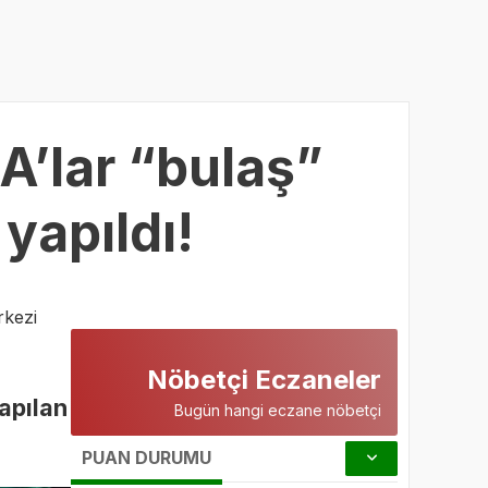
A’lar “bulaş”
yapıldı!
kezi
Nöbetçi Eczaneler
apılan
Bugün hangi eczane nöbetçi
PUAN DURUMU