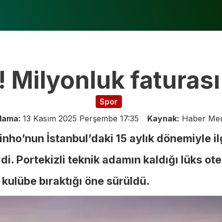
ti! Milyonluk faturas
Spor
nlama:
13 Kasım 2025 Perşembe 17:35
Kaynak:
Haber Mer
ho’nun İstanbul’daki 15 aylık dönemiyle ilg
i. Portekizli teknik adamın kaldığı lüks ote
ı kulübe bıraktığı öne sürüldü.