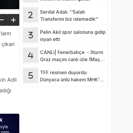
Serdal Adalı: ''Salah
Transferini biz istemedik''
Pelin Akil spor salonuna gidip
ların
isyan etti
 çıkan
CANLI| Fenerbahçe - Sturm
Graz maçını canlı izle (Maç
Linki-Şifresiz)
TFF resmen duyurdu:
Dünyaca ünlü hakem MHK'da
in Adli
görevine başladı
adığı
k
niyle
e nem