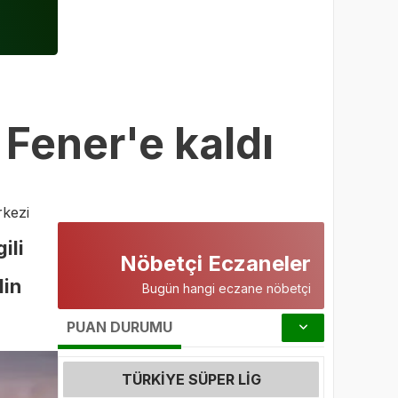
ı Fener'e kaldı
kezi
ili
Nöbetçi Eczaneler
lin
Bugün hangi eczane nöbetçi
PUAN DURUMU
TÜRKIYE SÜPER LIG