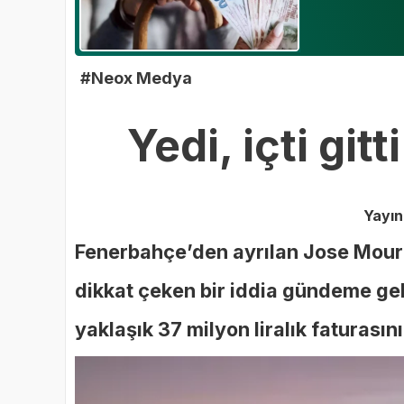
#Neox Medya
Yedi, içti git
Yayı
Fenerbahçe’den ayrılan Jose Mourin
dikkat çeken bir iddia gündeme geld
yaklaşık 37 milyon liralık faturasın