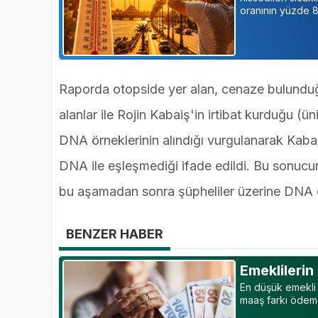
oranının yüzde 86
Raporda otopside yer alan, cenaze bulunduğ
alanlar ile Rojin Kabaiş'in irtibat kurduğu (ün
DNA örneklerinin alındığı vurgulanarak Kaba
DNA ile eşleşmediği ifade edildi. Bu sonucun 
bu aşamadan sonra şüpheliler üzerine DNA 
BENZER HABER
Emeklilerin
En düşük emekli 
maaş farkı ödeme