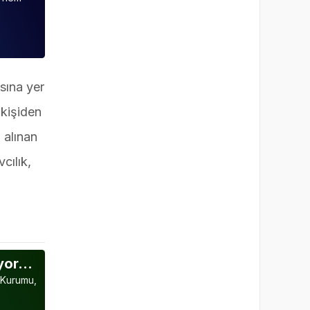
sına yer
 kişiden
 alınan
cılık,
ıyor…
 Kurumu,