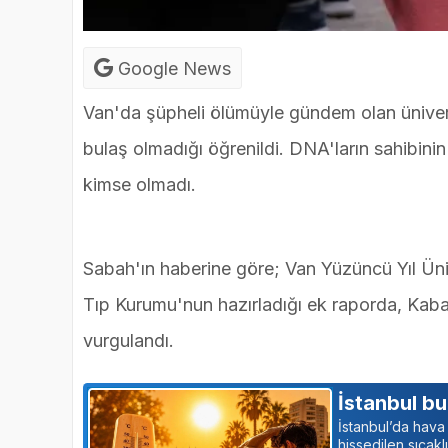
Google News
Van'da şüpheli ölümüyle gündem olan üniver
bulaş olmadığı öğrenildi. DNA'ların sahibini
kimse olmadı.
Sabah'ın haberine göre; Van Yüzüncü Yıl Üniv
Tıp Kurumu'nun hazırladığı ek raporda, Kab
vurgulandı.
İstanbul b
İstanbul’da hav
hissedilen sıcak