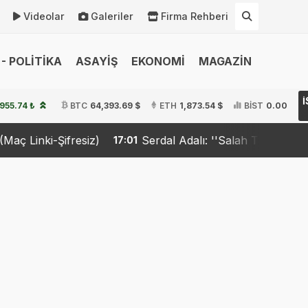
Videolar
Galeriler
Firma Rehberi
- POLİTİKA
ASAYİŞ
EKONOMİ
MAGAZİN
,955.74 ₺
BTC
64,393.69 $
ETH
1,873.54 $
BİST
0.00
)
Serdal Adalı: ''Salah Transferini biz istemedik''
17:01
1