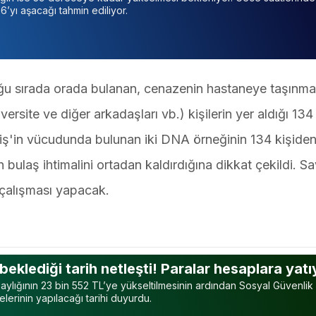
’yı aşacağı tahmin ediliyor.
u sırada orada bulanan, cenazenin hastaneye taşınma
iversite ve diğer arkadaşları vb.) kişilerin yer aldığı 134
iş'in vücudunda bulunan iki DNA örneğinin 134 kişiden
bulaş ihtimalini ortadan kaldırdığına dikkat çekildi. Sav
çalışması yapacak.
 beklediği tarih netleşti! Paralar hesaplara yat
aylığının 23 bin 552 TL’ye yükseltilmesinin ardından Sosyal Güvenlik
lerinin yapılacağı tarihi duyurdu.