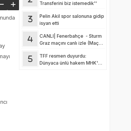
Transferini biz istemedik''
Pelin Akil spor salonuna gidip
sonunda
isyan etti
CANLI| Fenerbahçe - Sturm
Graz maçını canlı izle (Maç
 ay
Linki-Şifresiz)
TFF resmen duyurdu:
amayı
Dünyaca ünlü hakem MHK'da
görevine başladı
ncı