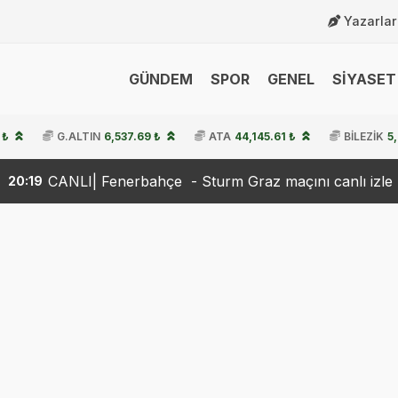
Yazarlar
GÜNDEM
SPOR
GENEL
SİYASET 
 ₺
G.ALTIN
6,537.69 ₺
ATA
44,145.61 ₺
BİLEZİK
5
erbahçe - Sturm Graz maçını canlı izle (Maç Linki-Şifresiz