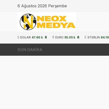
6 Ağustos 2026 Perşembe
DOLAR
47.60 ₺
EURO
55.05 ₺
STERLIN
64.19
SON DAKİKA
CANLI| Fen
20:19