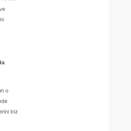
 ve
ni
da
an o
inde
rini biz