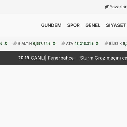
Yazarlar
GÜNDEM
SPOR
GENEL
SİYASET 
 ₺
G.ALTIN
6,557.74 ₺
ATA
43,218.31 ₺
BİLEZİK
5,
ANLI| Fenerbahçe - Sturm Graz maçını canlı izle (Maç Link