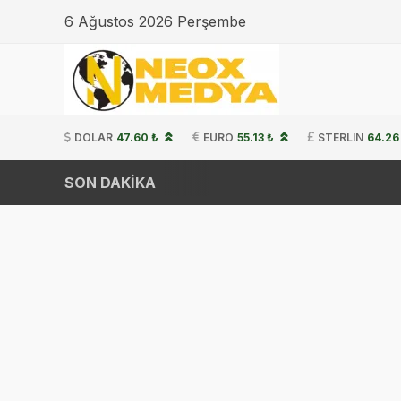
6 Ağustos 2026 Perşembe
DOLAR
47.60 ₺
EURO
55.13 ₺
STERLIN
64.26
SON DAKİKA
C
20:19