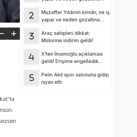
alındı?
Muzaffer Yıldırım kimdir, ne iş
yapar ve neden gözaltına
alındı?
Araç sahipleri dikkat:
Motorine indirim geldi!
X’ten İmamoğlu açıklaması
geldi! Erişime engelledik
ancak…
Pelin Akil spor salonuna gidip
isyan etti
kat'ta
ünsün.
tmezsen