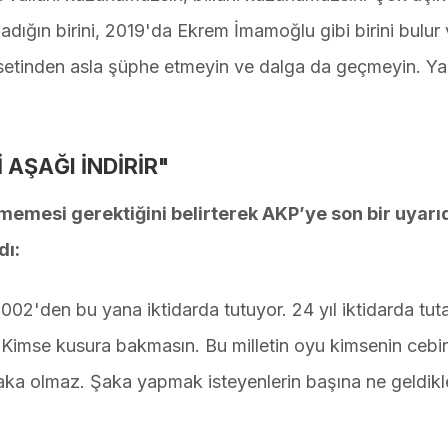
adığın birini, 2019'da Ekrem İmamoğlu gibi birini bulur
rasetinden asla şüphe etmeyin ve dalga da geçmeyin. Ya
 AŞAĞI İNDİRİR"
emesi gerektiğini belirterek AKP’ye son bir uyarı
dı:
 2002'den bu yana iktidarda tutuyor. 24 yıl iktidarda tut
ir. Kimse kusura bakmasın. Bu milletin oyu kimsenin ceb
şaka olmaz. Şaka yapmak isteyenlerin başına ne geldikle