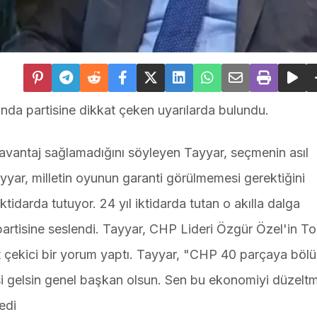
yında partisine dikkat çeken uyarılarda bulundu.
 avantaj sağlamadığını söyleyen Tayyar, seçmenin asıl
ar, milletin oyunun garanti görülmemesi gerektiğini
ktidarda tutuyor. 24 yıl iktidarda tutan o akılla dalga
e partisine seslendi. Tayyar, CHP Lideri Özgür Özel'in To
 çekici bir yorum yaptı. Tayyar, "CHP 40 parçaya böl
irisi gelsin genel başkan olsun. Sen bu ekonomiyi düzel
edi