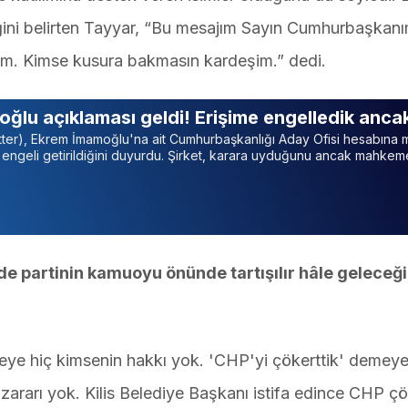
ni belirten Tayyar, “Bu mesajım Sayın Cumhurbaşkanı
um. Kimse kusura bakmasın kardeşim.” dedi.
oğlu açıklaması geldi! Erişime engelledik anc
itter), Ekrem İmamoğlu'na ait Cumhurbaşkanlığı Aday Ofisi hesabın
m engeli getirildiğini duyurdu. Şirket, karara uyduğunu ancak mahkeme
de partinin kamuoyu önünde tartışılır hâle geleceği
meye hiç kimsenin hakkı yok. 'CHP'yi çökerttik' demey
r zararı yok. Kilis Belediye Başkanı istifa edince CHP 