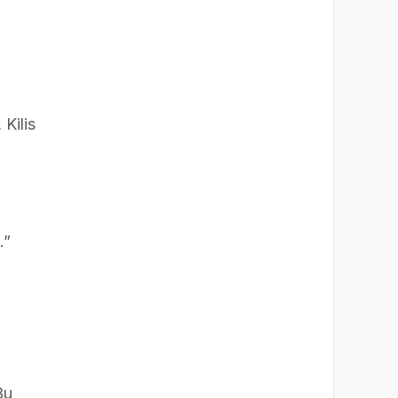
 Kilis
.”
Bu