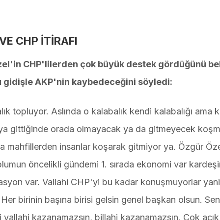
E CHP İTİRAFI
zel'in CHP'lilerden çok büyük destek gördüğünü bel
 gidişle AKP'nin kaybedeceğini söyledi:
lık topluyor. Aslında o kalabalık kendi kalabalığı ama 
oraya gittiğinde orada olmayacak ya da gitmeyecek ko
a mahfillerden insanlar koşarak gitmiyor ya. Özgür Öz
plumun öncelikli gündemi 1. sırada ekonomi var kardeş
nflasyon var. Vallahi CHP'yi bu kadar konuşmuyorlar yan
Her birinin başına birisi gelsin genel başkan olsun. Se
allahi kazanamazsın, billahi kazanamazsın. Çok açık