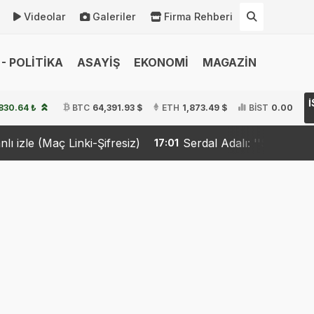
Videolar
Galeriler
Firma Rehberi
- POLİTİKA
ASAYİŞ
EKONOMİ
MAGAZİN
830.64 ₺
BTC
64,391.93 $
ETH
1,873.49 $
BİST
0.00
i-Şifresiz)
Serdal Adalı: ''Salah Transferini biz iste
17:01