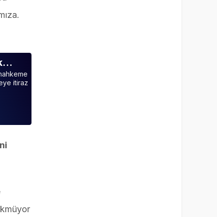
mıza.
ak…
a mahkeme
ye itiraz
ni
e
çökmüyor