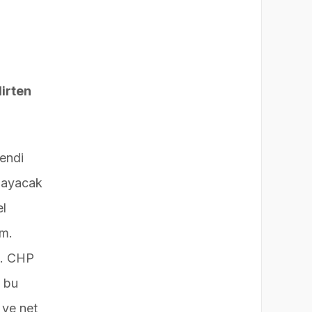
irten
kendi
şmayacak
el
im.
i. CHP
n bu
 ve net