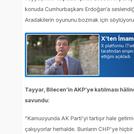
konuda Cumhurbaşkanı Erdoğan’a seslendiği
Aradakilerin oyununu bozmak için söylüyor
X’ten İmam
X platformu (Tw
tarafından erişi
ettiğini açıkladı.
Tayyar, Bilecen’in AKP’ye katılması hâlin
savundu:
“Kamuoyunda AK Parti'yi tartışır hale getir
çalışıyorlar herhalde. Bunların CHP'ye hiçbi