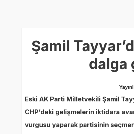
Şamil Tayyar’da
dalga 
Yayın
Eski AK Parti Milletvekili Şamil Ta
CHP’deki gelişmelerin iktidara av
vurgusu yaparak partisinin seçmen 