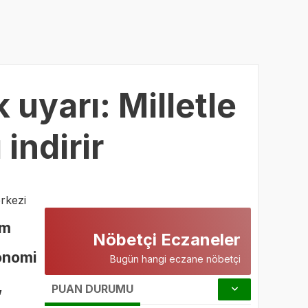
 uyarı: Milletle
indirir
rkezi
em
Nöbetçi Eczaneler
onomi
Bugün hangi eczane nöbetçi
,
PUAN DURUMU