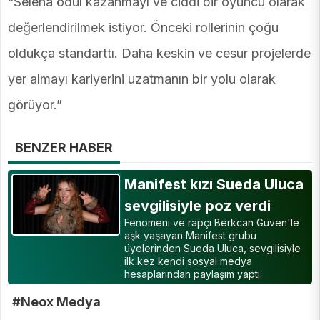
“Selena ödül kazanmayı ve ciddi bir oyuncu olarak
değerlendirilmek istiyor. Önceki rollerinin çoğu
oldukça standarttı. Daha keskin ve cesur projelerde
yer almayı kariyerini uzatmanın bir yolu olarak
görüyor.”
BENZER HABER
Manifest kızı Sueda Uluca
sevgilisiyle poz verdi
Fenomeni ve rapçi Berkcan Güven'le
aşk yaşayan Manifest grubu
üyelerinden Sueda Uluca, sevgilisiyle
ilk kez kendi sosyal medya
hesaplarından paylaşım yaptı.
#Neox Medya