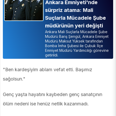
Ankara Emniyeti'nde
sürpriz atama: Mali
Suçlarla Mücadele Şube
müdürünün yeri değişti
Ankara Mali Suçlarla Mücadele Şube
Müdürü Barış Şengül, Ankara Emniyet
Müdürü Maksut Yüksek tarafından
Bomba İmha Şubesi ile Çubuk İlçe
Emniyet Müdürü Yardımcılığı görevine
getirildi.
"Ben kardeşiyim ablam vefat etti. Başımız
sağolsun."
Genç yaşta hayatını kaybeden genç sanatçının
ölüm nedeni ise henüz netlik kazanmadı.