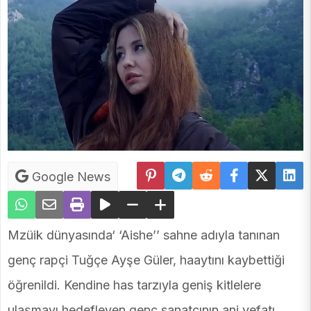
Google News
Mzüik dünyasında‘ ‘Aishe’’ sahne adıyla tanınan
genç rapçi Tuğçe Ayşe Güler, haaytını kaybettiği
öğrenildi. Kendine has tarzıyla geniş kitlelere
ulaşmayı hedefleyen genç sanatçının ani vefatı,