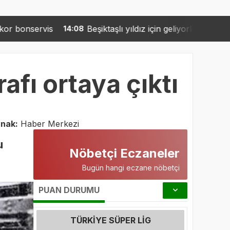
eşiktaşlı yıldız için geliyorlar: La Liga ekibi talip oldu
14:05
afı ortaya çıktı
nak:
Haber Merkezi
u
Nöbetçi Eczaneler
Bugün hangi eczane nöbetçi
PUAN DURUMU
TÜRKIYE SÜPER LIG