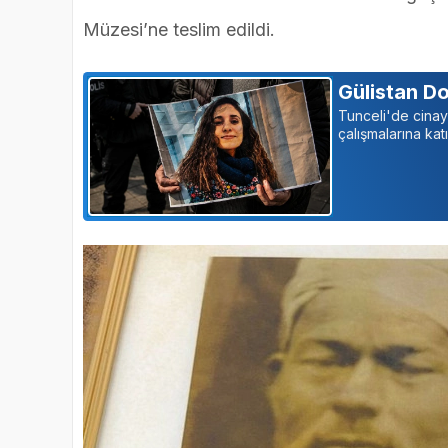
Müzesi’ne teslim edildi.
Gülistan Do
Tunceli'de cinay
çalışmalarına katı