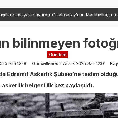
u: Galatasaray'dan Martinelli için rekor bonservis
B
14:08
n bilinmeyen fotoğr
Gündem
2025 Salı 12:00
Güncelleme:
2 Aralık 2025 Salı 12:01
Kay
da Edremit Askerlik Şubesi’ne teslim olduğ
askerlik belgesi ilk kez paylaşıldı.