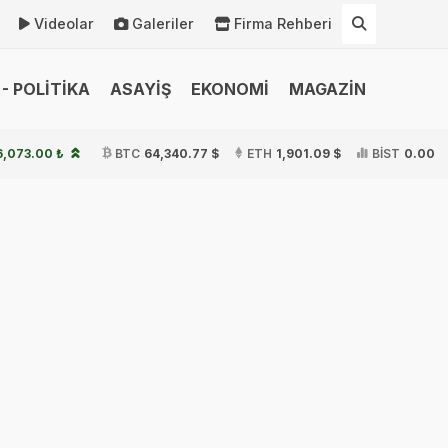
Videolar
Galeriler
Firma Rehberi
- POLİTİKA
ASAYİŞ
EKONOMİ
MAGAZİN
6,073.00 ₺
BTC
64,340.77 $
ETH
1,901.09 $
BİST
0.00