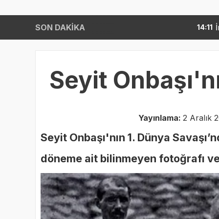
SON DAKİKA
İngiltere medyası duyurd
14:11
Seyit Onbaşı'nı
Yayınlama:
2 Aralık 
Seyit Onbaşı'nın 1. Dünya Savaşı’n
döneme ait bilinmeyen fotoğrafı ve 