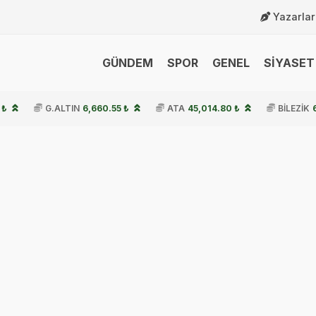
Yazarlar
GÜNDEM
SPOR
GENEL
SİYASET 
 ₺
G.ALTIN
6,660.55 ₺
ATA
45,014.80 ₺
BİLEZİK