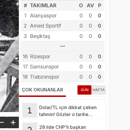
#
TAKIMLAR
O
AV
P
1
Alanyaspor
0
0
0
2
Amed Sportif
0
0
0
3
Beşiktaş
0
0
0
13
10
14
15
16
12
11
4
5
6
8
9
7
Arca Çorum FK
Erzurumspor
Eyüpspor
Fenerbahçe
Galatasaray
Gaziantep FK
Gençlerbirliği
Göztepe
Başakşehir
Kasımpaşa
Kocaelispor
Konyaspor
Rizespor
0
0
0
0
0
0
0
0
0
0
0
0
0
0
0
0
0
0
0
0
0
0
0
0
0
0
0
0
0
0
0
0
0
0
0
0
0
0
0
17
Samsunspor
0
0
0
18
Trabzonspor
0
0
0
ÇOK OKUNANLAR
GÜN
HAFTA
Dolar/TL için dikkat çeken
tahmin! Gözler o tarihe
çevrildi
28 ilde CHP'li başkan