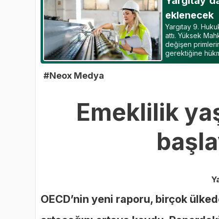
Yargıtay'da
eklenecek
Yargıtay 9. Hukuk
attı. Yüksek Mah
değişen primleri
gerektiğine hükm
#Neox Medya
Emeklilik yaş
başla
Y
OECD’nin yeni raporu, birçok ülked