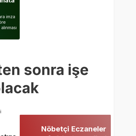
inata
rara imza
öre
 alınması
hten sonra işe
olacak
i
Nöbetçi Eczaneler