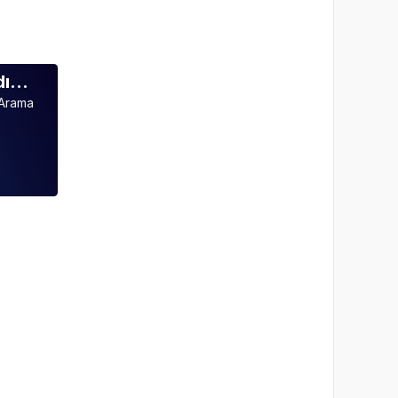
ndı…
 Arama