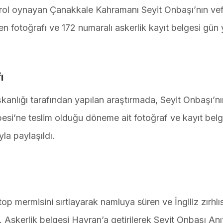
 rol oynayan Çanakkale Kahramanı Seyit Onbaşı’nın vef
yen fotoğrafı ve 172 numaralı askerlik kayıt belgesi gün
ı
kanlığı tarafından yapılan araştırmada, Seyit Onbaşı’nı
esi’ne teslim olduğu döneme ait fotoğraf ve kayıt belg
la paylaşıldı.
p mermisini sırtlayarak namluya süren ve İngiliz zırhlıs
 Askerlik belgesi Havran’a getirilerek Seyit Onbaşı Anı