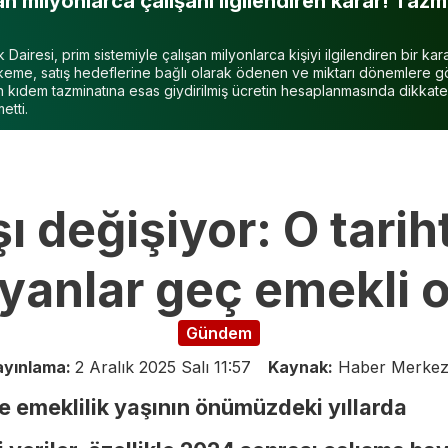
n milyonlarca çalışanı ilgilendiren karar! Tazm
 Dairesi, prim sistemiyle çalışan milyonlarca kişiyi ilgilendiren bir ka
keme, satış hedeflerine bağlı olarak ödenen ve miktarı dönemlere g
n kıdem tazminatına esas giydirilmiş ücretin hesaplanmasında dikkate
etti.
ı değişiyor: O tari
yanlar geç emekli 
Gündem
ayınlama:
2 Aralık 2025 Salı 11:57
Kaynak:
Haber Merkez
e emeklilik yaşının önümüzdeki yıllarda