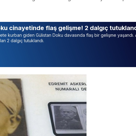
ku cinayetinde flaş gelişme! 2 dalgıç tutukla
ete kurban giden Gülistan Doku davasında flaş bir gelişme yaşandı.
lan 2 dalgıç tutuklandı.