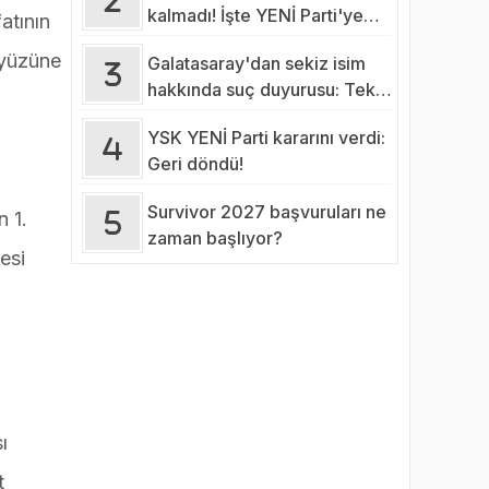
kalmadı! İşte YENİ Parti'ye
atının
katılması beklenen
 yüzüne
Galatasaray'dan sekiz isim
belediyelerin sayısı…
hakkında suç duyurusu: Tek
tek açıklandı!
YSK YENİ Parti kararını verdi:
Geri döndü!
Survivor 2027 başvuruları ne
n 1.
zaman başlıyor?
esi
ı
t