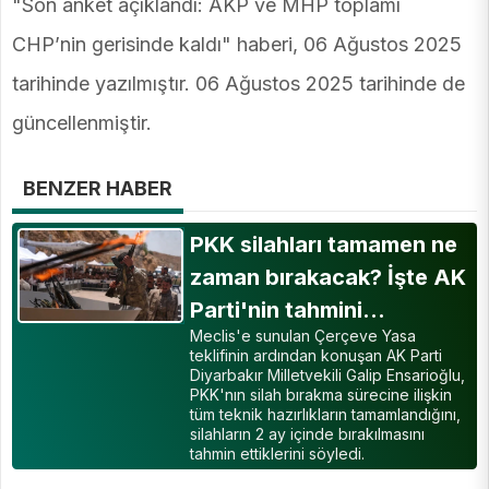
"Son anket açıklandı: AKP ve MHP toplamı
CHP’nin gerisinde kaldı" haberi, 06 Ağustos 2025
tarihinde yazılmıştır. 06 Ağustos 2025 tarihinde de
güncellenmiştir.
BENZER HABER
PKK silahları tamamen ne
zaman bırakacak? İşte AK
Parti'nin tahmini…
Meclis'e sunulan Çerçeve Yasa
teklifinin ardından konuşan AK Parti
Diyarbakır Milletvekili Galip Ensarioğlu,
PKK'nın silah bırakma sürecine ilişkin
tüm teknik hazırlıkların tamamlandığını,
silahların 2 ay içinde bırakılmasını
tahmin ettiklerini söyledi.