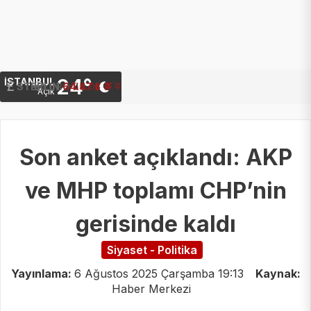
24°
İSTANBUL
STERLIN
64.47 ₺
Açık
Son anket açıklandı: AKP
ve MHP toplamı CHP’nin
gerisinde kaldı
Siyaset - Politika
Yayınlama:
6 Ağustos 2025 Çarşamba 19:13
Kaynak:
Haber Merkezi