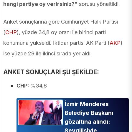
hangi partiye oy verirsiniz?"
sorusu yöneltildi.
Anket sonuçlarına göre Cumhuriyet Halk Partisi
(
CHP
), yüzde 34,8 oy oranı ile birinci parti
konumuna yükseldi. İktidar partisi AK Parti (
AKP
)
ise yüzde 29 ile ikinci sırada yer aldı.
ANKET SONUÇLARI ŞU ŞEKİLDE:
CHP:
%34,8
İzmir Menderes
Belediye Başkanı
gözaltına alındı:
Sevgilisiyle