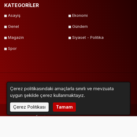
KATEGORİLER
Asayiş
Ekonomi
Genel
Gündem
Magazin
Siyaset - Politika
Spor
Çerez politikasındaki amaçlarla sınırlı ve mevzuata
Yazarlar
Videolar
Galeriler
Anketler
Firmalar
Sitemap
uygun şekilde çerez kullanmaktayız.
Çerez Politikası
Tamam
Neox Medya © 2018 - 2024. Tüm Hakları Saklıdır.
Altyapı:
Haber Yazılımı