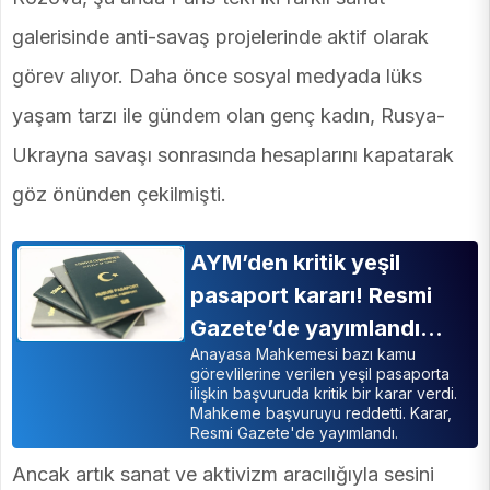
galerisinde anti-savaş projelerinde aktif olarak
görev alıyor. Daha önce sosyal medyada lüks
yaşam tarzı ile gündem olan genç kadın, Rusya-
Ukrayna savaşı sonrasında hesaplarını kapatarak
göz önünden çekilmişti.
AYM’den kritik yeşil
pasaport kararı! Resmi
Gazete’de yayımlandı…
Anayasa Mahkemesi bazı kamu
görevlilerine verilen yeşil pasaporta
ilişkin başvuruda kritik bir karar verdi.
Mahkeme başvuruyu reddetti. Karar,
Resmi Gazete'de yayımlandı.
Ancak artık sanat ve aktivizm aracılığıyla sesini