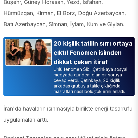
Buşehr, Güney Horasan, Yezd, İsfahan,
Hürmüzgan, Kirman, El Borz, Doğu Azerbaycan,
Batı Azerbaycan, Simnan, İylam, Kum ve Giylan."
20 kişilik tatilin sırrı ortaya
çıktı! Fenomen isimden
dikkat çeken itiraf
Ünlü fenomen Sibil Çetinkaya sosyal
medyada gündem olan bir soruya
cevap verdi. Çetinkaya, 20 kişilik
arkadaş grubuyla tatile çıktığında
masrafları nasıl bölüştüklerini anlattı.
İran'da havaların ısınmasıyla birlikte enerji tasarrufu
uygulamaları arttı.