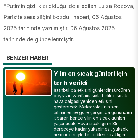
"Putin’in gizli kızı olduğu iddia edilen Luiza Rozova,
Paris’te sessizliğini bozdu" haberi, 06 Ağustos
2025 tarihinde yazılmıştır. 06 Ağustos 2025
tarihinde de güncellenmiştir.
BENZER HABER
Yılın en sıcak günleri için
tarih verildi
İstanbul'da etkisini günlerdir sürdüren
poyrazın zayıflamasıyla birlikte sıcak
hava dalgası yeniden etkisini
gösterecek. Meteoroloji'nin son
tahminlerine göre çarşamba gününden
itibaren kentte yılın en sıcak günleri
yaşanacak. Hava sıcaklığının 35
dereceye kadar yükselmesi, yüksek
nem nedeniyle hissedilen sıcaklığın