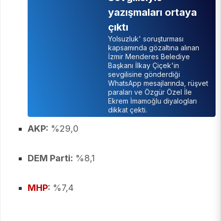
yazışmaları ortaya
çıktı
Yolsuzluk' soruşturması
kapsamında gözaltına alınan
İzmir Menderes Belediye
Başkanı İlkay Çiçek'in
sevgilisine gönderdiği
WhatsApp mesajlarında, rüşvet
paraları ve Özgür Özel İle
Ekrem İmamoğlu diyalogları
dikkat çekti.
AKP:
%29,0
DEM Parti:
%8,1
MHP
:
%7,4