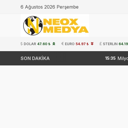
6 Ağustos 2026 Perşembe
DOLAR
47.60 ₺
EURO
54.97 ₺
STERLIN
64.19
SON DAKİKA
Milyonlarca emekli bu tarihi 
15:35