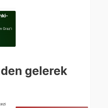
nki-
m Graz’ı
iden gelerek
ezi