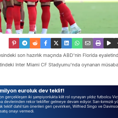
indeki son hazırlık maçında ABD'nin Florida eyaletin
kentindeki Inter Miami CF Stadyumu'nda oynanan müsab
ilyon euroluk dev teklif!
n gerçekleşen iki şampiyonlukta kilit rol oynayan yıldız futbolcu Vic
 devlerinden rekor teklifler gelmeye devam ediyor. Sarı-kırmızılı y
k teklif dahil tüm önerileri geri çevirirken, Wilfried Singo ve Davinso
satış onayı vermedi.