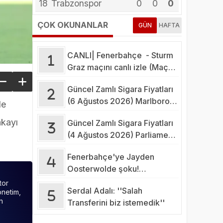
18
Trabzonspor
0
0
0
ÇOK OKUNANLAR
GÜN
HAFTA
CANLI| Fenerbahçe - Sturm
Graz maçını canlı izle (Maç
Linki-Şifresiz)
Güncel Zamlı Sigara Fiyatları
(6 Ağustos 2026) Marlboro,
de
Parliament, Winston, Camel
akayı
Güncel Zamlı Sigara Fiyatları
Fiyatı 2026
(4 Ağustos 2026) Parliament,
Marlboro, Camel, Winston
Fenerbahçe'ye Jayden
Fiyatı
Oosterwolde şoku!
Sakatlığının ciddiyeti belli
tor
Serdal Adalı: ''Salah
önetim,
oldu
n
Transferini biz istemedik''