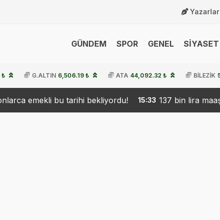
Yazarlar
GÜNDEM
SPOR
GENEL
SİYASET 
 ₺
G.ALTIN
6,506.19 ₺
ATA
44,092.32 ₺
BİLEZİK
bekliyordu!
137 bin lira maaşa rağmen eleman yok! 
15:33