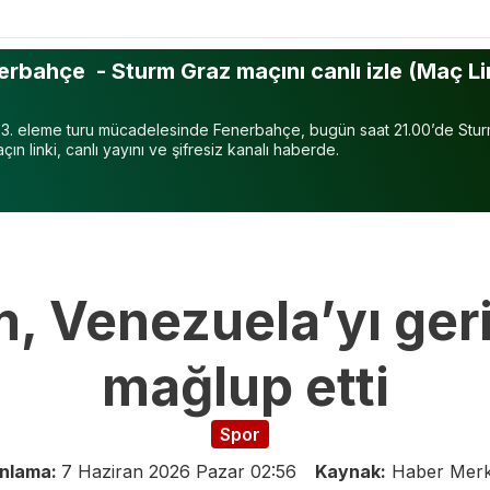
rbahçe - Sturm Graz maçını canlı izle (Maç Li
 3. eleme turu mücadelesinde Fenerbahçe, bugün saat 21.00’de Stur
ın linki, canlı yayını ve şifresiz kanalı haberde.
ım, Venezuela’yı ger
mağlup etti
Spor
ınlama:
7 Haziran 2026 Pazar 02:56
Kaynak:
Haber Merk