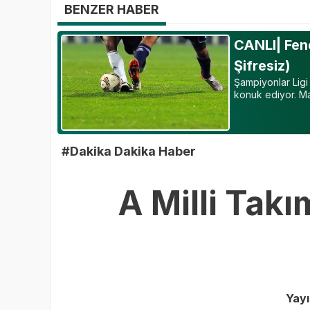
BENZER HABER
CANLI| Fene
Şifresiz)
Şampiyonlar Ligi
konuk ediyor. Maç
#Dakika Dakika Haber
A Milli Tak
Yay