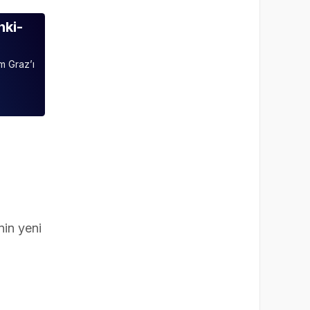
nki-
m Graz’ı
nin yeni