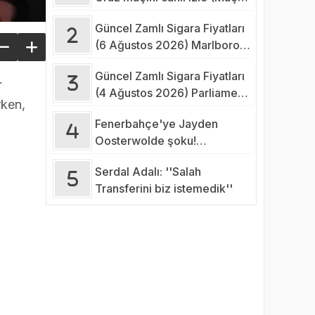
Linki-Şifresiz)
Güncel Zamlı Sigara Fiyatları
(6 Ağustos 2026) Marlboro,
Parliament, Winston, Camel
Güncel Zamlı Sigara Fiyatları
Fiyatı 2026
.
(4 Ağustos 2026) Parliament,
rken,
Marlboro, Camel, Winston
Fenerbahçe'ye Jayden
Fiyatı
Oosterwolde şoku!
Sakatlığının ciddiyeti belli
Serdal Adalı: ''Salah
oldu
Transferini biz istemedik''