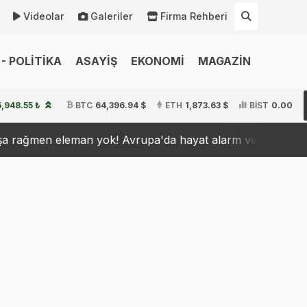
Videolar
Galeriler
Firma Rehberi
- POLİTİKA
ASAYİŞ
EKONOMİ
MAGAZİN
5,948.55 ₺
BTC
64,396.94 $
ETH
1,873.63 $
BİST
0.00
Avrupa'da hayat alarm veriyor
Fenerbahçe'ye Jayden
15:31