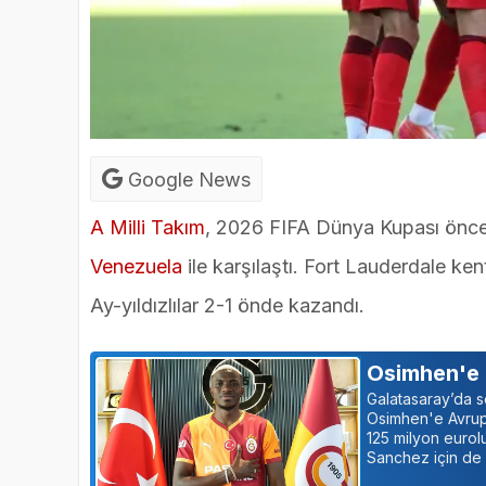
Google News
A Milli Takım
, 2026 FIFA Dünya Kupası önces
Venezuela
ile karşılaştı. Fort Lauderdale 
Ay-yıldızlılar 2-1 önde kazandı.
Osimhen'e m
Galatasaray’da so
Osimhen'e Avrupa
125 milyon eurolu
Sanchez için de 