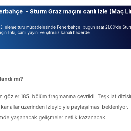
rbahçe - Sturm Graz maçını canlı izle (Maç Li
 3. eleme turu mücadelesinde Fenerbahçe, bugün saat 21.00’de Stur
ın linki, canlı yayını ve şifresiz kanalı haberde.
landı mı?
 gözler 185. bölüm fragmanına çevrildi. Teşkilat dizisi
kanallar üzerinden izleyiciyle paylaşılması bekleniyor.
ümde yaşanacak gelişmeler netlik kazanacak.