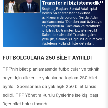
Transferini biz istemedik''
Beşiktaş Başkanı Serdal Adalı, iptal
edilen Salah transfer hakkında
açıklamalarda bulundu. Serdal Adalı
açıklamasında 'Dünden beri üzüntüyle
seyrediyorum. Camiama ve taraftarım
iyi bilsin, bu transferi biz istemedik!
Salah'ı biz almadık! Transfer çalımı
yemişiz, alamamışız gibi bir durum yok.'
ifadelerini kullandı. İşte detaylar...
FUTBOLCULARA 250 BİLET AYRILDI
TFF'nin bilet planlamasında futbolcular ve teknik
heyet için aileleri ile yakınlarına toplam 250 bilet
ayrıldı. Sponsorlara da yaklaşık 250 bilet tahsis
edildi. TFF Yönetim Kurulu üyelerine ise kişi başı
üçer bilet hakkı tanındı.