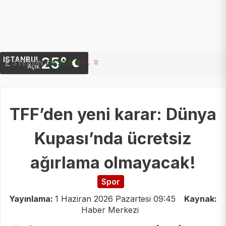
25°
İSTANBUL
STERLIN
64.23 ₺
Açık
TFF’den yeni karar: Dünya
Kupası’nda ücretsiz
ağırlama olmayacak!
Spor
Yayınlama:
1 Haziran 2026 Pazartesi 09:45
Kaynak:
Haber Merkezi