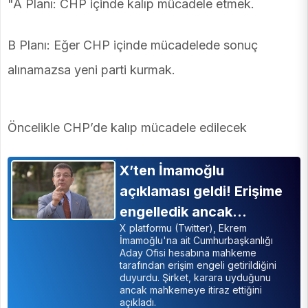
"A Planı: CHP içinde kalıp mücadele etmek.
B Planı: Eğer CHP içinde mücadelede sonuç
alınamazsa yeni parti kurmak.
Öncelikle CHP’de kalıp mücadele edilecek
X’ten İmamoğlu
açıklaması geldi! Erişime
engelledik ancak…
X platformu (Twitter), Ekrem
İmamoğlu'na ait Cumhurbaşkanlığı
Aday Ofisi hesabına mahkeme
tarafından erişim engeli getirildiğini
duyurdu. Şirket, karara uyduğunu
ancak mahkemeye itiraz ettiğini
açıkladı.