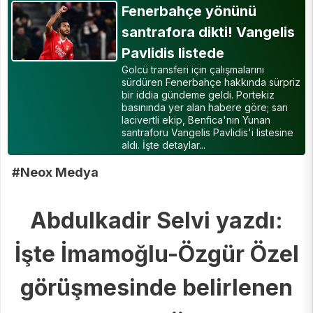
Fenerbahçe yönünü
santrafora dikti! Vangelis
Pavlidis listede
Golcü transferi için çalışmalarını
sürdüren Fenerbahçe hakkında sürpriz
bir iddia gündeme geldi. Portekiz
basınında yer alan habere göre; sarı
lacivertli ekip, Benfica'nın Yunan
santraforu Vangelis Pavlidis'i listesine
aldı. İşte detaylar...
#Neox Medya
Abdulkadir Selvi yazdı:
İşte İmamoğlu-Özgür Özel
görüşmesinde belirlenen