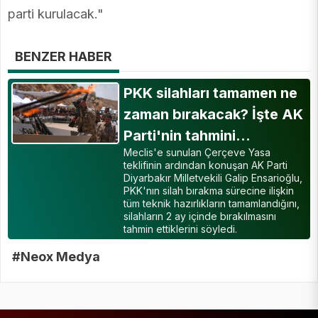
parti kurulacak."
BENZER HABER
PKK silahları tamamen ne
zaman bırakacak? İşte AK
Parti'nin tahmini…
Meclis'e sunulan Çerçeve Yasa
teklifinin ardından konuşan AK Parti
Diyarbakır Milletvekili Galip Ensarioğlu,
PKK'nın silah bırakma sürecine ilişkin
tüm teknik hazırlıkların tamamlandığını,
silahların 2 ay içinde bırakılmasını
tahmin ettiklerini söyledi.
#Neox Medya