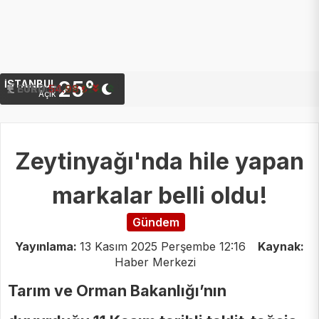
25°
İSTANBUL
STERLIN
EURO
64.22 ₺
54.98 ₺
Açık
Zeytinyağı'nda hile yapan
markalar belli oldu!
Gündem
Yayınlama:
13 Kasım 2025 Perşembe 12:16
Kaynak:
Haber Merkezi
Tarım ve Orman Bakanlığı’nın