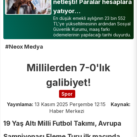
netleşti! Paralar hesaplara
yatıyor…
En düşük emekli aylığının 23 bin 552
TL’ye yükseltilmesinin ardından Sosyal
Güvenlik Kurumu, maaş farkı
ödemelerinin yapılacağı tarihi duyurdu.
#Neox Medya
Millilerden 7-0'lık
galibiyet!
Spor
Yayınlama:
13 Kasım 2025 Perşembe 12:15
Kaynak:
Haber Merkezi
19 Yaş Altı Milli Futbol Takımı, Avrupa
Şampiyonası Eleme Turu ilk maçında