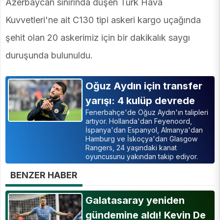
Azerbaycan sınırında düşen Türk Hava
Kuvvetleri'ne ait C130 tipi askeri kargo uçağında
şehit olan 20 askerimiz için bir dakikalık saygı
duruşunda bulunuldu.
Oğuz Aydın için transfer
yarışı: 4 kulüp devrede
Fenerbahçe'de Oğuz Aydın'ın talipleri
artıyor. Hollanda'dan Feyenoord,
İspanya'dan Espanyol, Almanya'dan
Hamburg ve İskoçya'dan Glasgow
Rangers, 24 yaşındaki kanat
oyuncusunu yakından takip ediyor.
BENZER HABER
Galatasaray yeniden
gündemine aldı! Kevin De