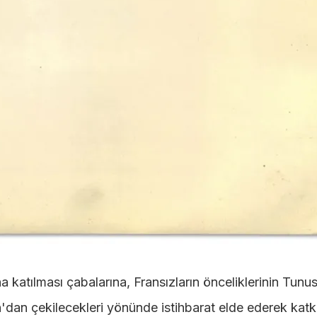
katılması çabalarına, Fransızların önceliklerinin Tunus
'dan çekilecekleri yönünde istihbarat elde ederek katk