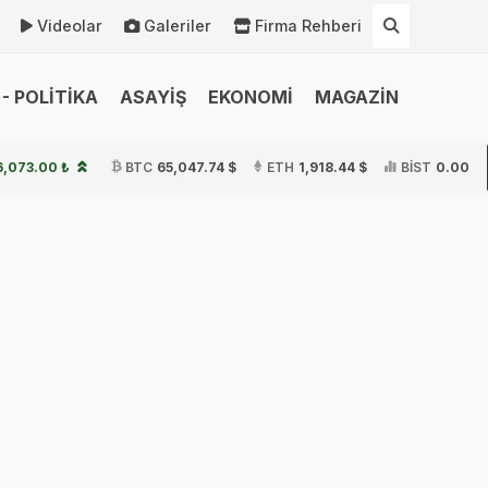
Videolar
Galeriler
Firma Rehberi
- POLİTİKA
ASAYİŞ
EKONOMİ
MAGAZİN
6,073.00 ₺
BTC
65,047.74 $
ETH
1,918.44 $
BİST
0.00