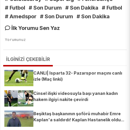
# Futbol
# Son Durum
# Son Dakika
# Futbol
# Amedspor
# Son Durum
# Son Dakika
İlk Yorumu Sen Yaz
İLGİNİZİ ÇEKEBİLİR
CANLI| Isparta 32- Pazarspor maçını canlı
izle (Maç linki)
Cinsel ilişki videosuyla başı yanan kadın
hakem ilgiyi nakite çevirdi
Beşiktaş başkanının şoförü muhabir Emre
Kaplan'a saldırdı! Kaplan Hastanelik oldu...