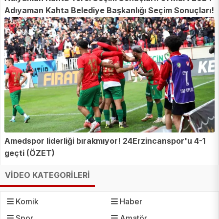
Adıyaman Kahta Belediye Başkanlığı Seçim Sonuçları!
Adıyaman Kahta'da kim kazandı, hangi parti?
Amedspor liderliği bırakmıyor! 24Erzincanspor'u 4-1
geçti (ÖZET)
VİDEO KATEGORİLERİ
Komik
Haber
Spor
Amatör