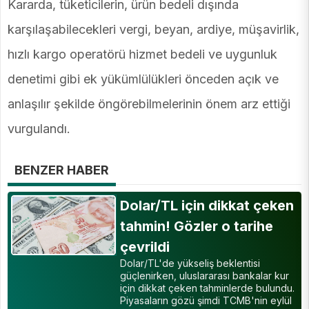
Kararda, tüketicilerin, ürün bedeli dışında
karşılaşabilecekleri vergi, beyan, ardiye, müşavirlik,
hızlı kargo operatörü hizmet bedeli ve uygunluk
denetimi gibi ek yükümlülükleri önceden açık ve
anlaşılır şekilde öngörebilmelerinin önem arz ettiği
vurgulandı.
BENZER HABER
Dolar/TL için dikkat çeken
tahmin! Gözler o tarihe
çevrildi
Dolar/TL'de yükseliş beklentisi
güçlenirken, uluslararası bankalar kur
için dikkat çeken tahminlerde bulundu.
Piyasaların gözü şimdi TCMB'nin eylül