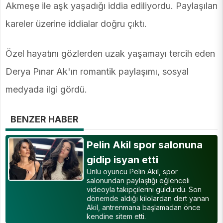
Akmeşe ile aşk yaşadığı iddia ediliyordu. Paylaşılan
kareler üzerine iddialar doğru çıktı.
Özel hayatını gözlerden uzak yaşamayı tercih eden
Derya Pınar Ak'ın romantik paylaşımı, sosyal
medyada ilgi gördü.
BENZER HABER
Pelin Akil spor salonuna
gidip isyan etti
Ünlü oyuncu Pelin Akil, spor
salonundan paylaştığı eğlenceli
videoyla takipçilerini güldürdü. Son
dönemde aldığı kilolardan dert yanan
Akil, antrenmana başlamadan önce
kendine sitem etti.