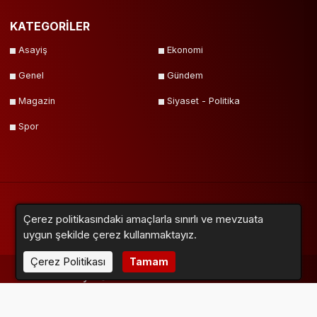
KATEGORİLER
Asayiş
Ekonomi
Genel
Gündem
Magazin
Siyaset - Politika
Spor
Çerez politikasındaki amaçlarla sınırlı ve mevzuata
Yazarlar
Videolar
Galeriler
Anketler
Firmalar
Sitemap
uygun şekilde çerez kullanmaktayız.
Çerez Politikası
Tamam
Neox Medya © 2018 - 2024. Tüm Hakları Saklıdır.