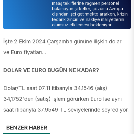
maaş tekliflerine rağmen personel
bulamayan şirketler, çözümü Avrupa
dışından işçi getirmekte ararken, krizin
tedarik zinciri ve nakliye maliyetlerini
olumsuz etkilemesi bekleniyor.
İşte 2 Ekim 2024 Çarşamba gününe ilişkin dolar
ve Euro fiyatları…
DOLAR VE EURO BUGÜN NE KADAR?
Dolar/TL saat 07:11 itibarıyla 34,1546 (alış)
34,1752'den (satış) işlem görürken Euro ise aynı
saat itibarıyla 37,9549 TL seviyelerinde seyrediyor.
BENZER HABER