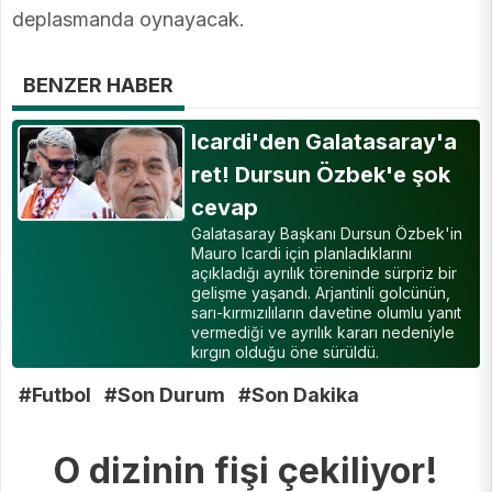
deplasmanda oynayacak.
BENZER HABER
Icardi'den Galatasaray'a
ret! Dursun Özbek'e şok
cevap
Galatasaray Başkanı Dursun Özbek'in
Mauro Icardi için planladıklarını
açıkladığı ayrılık töreninde sürpriz bir
gelişme yaşandı. Arjantinli golcünün,
sarı-kırmızılıların davetine olumlu yanıt
vermediği ve ayrılık kararı nedeniyle
kırgın olduğu öne sürüldü.
#Futbol
#Son Durum
#Son Dakika
O dizinin fişi çekiliyor!