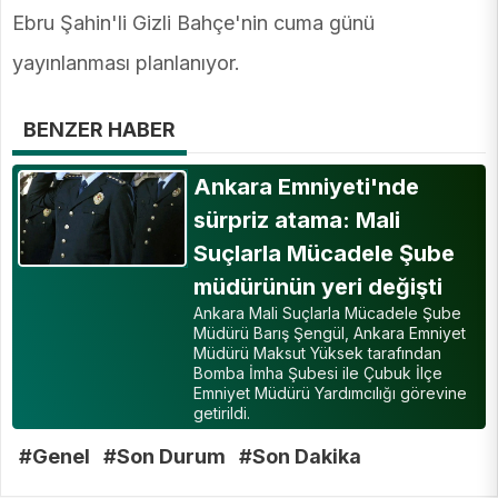
Ebru Şahin'li Gizli Bahçe'nin cuma günü
yayınlanması planlanıyor.
BENZER HABER
Ankara Emniyeti'nde
sürpriz atama: Mali
Suçlarla Mücadele Şube
müdürünün yeri değişti
Ankara Mali Suçlarla Mücadele Şube
Müdürü Barış Şengül, Ankara Emniyet
Müdürü Maksut Yüksek tarafından
Bomba İmha Şubesi ile Çubuk İlçe
Emniyet Müdürü Yardımcılığı görevine
getirildi.
#Genel
#Son Durum
#Son Dakika