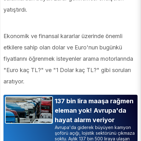
yatıştırdı.
Ekonomik ve finansal kararlar üzerinde önemli
etkilere sahip olan dolar ve Euro'nun bugünkü
fiyatlarını öğrenmek isteyenler arama motorlarında
"Euro kaç TL?" ve "1 Dolar kaç TL?" gibi soruları
aratıyor.
137 bin lira maaşa rağmen
eleman yok! Avrupa'da
hayat alarm veriyor
Avrupa'da giderek büyüyen kamyon
şoförü açığı, lojistik sektörünü çıkmaza
soktu. Aylık 137 bin 500 liraya ulaşan