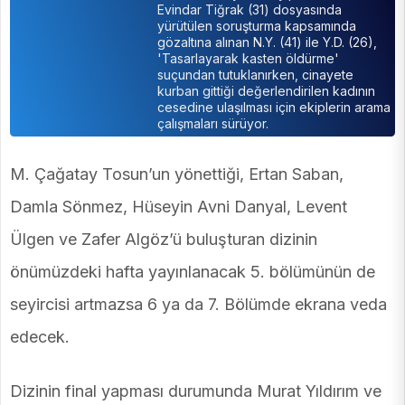
Evindar Tiğrak (31) dosyasında
yürütülen soruşturma kapsamında
gözaltına alınan N.Y. (41) ile Y.D. (26),
'Tasarlayarak kasten öldürme'
suçundan tutuklanırken, cinayete
kurban gittiği değerlendirilen kadının
cesedine ulaşılması için ekiplerin arama
çalışmaları sürüyor.
M. Çağatay Tosun’un yönettiği, Ertan Saban,
Damla Sönmez, Hüseyin Avni Danyal, Levent
Ülgen ve Zafer Algöz’ü buluşturan dizinin
önümüzdeki hafta yayınlanacak 5. bölümünün de
seyircisi artmazsa 6 ya da 7. Bölümde ekrana veda
edecek.
Dizinin final yapması durumunda Murat Yıldırım ve