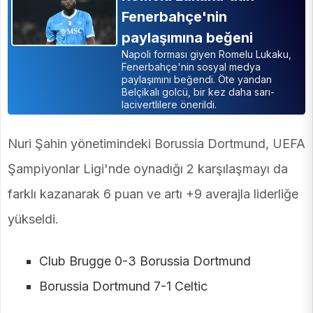
Fenerbahçe'nin
paylaşımına beğeni
Napoli forması giyen Romelu Lukaku,
Fenerbahçe'nin sosyal medya
paylaşımını beğendi. Öte yandan
Belçikalı golcü, bir kez daha sarı-
lacivertlilere önerildi.
Nuri Şahin yönetimindeki Borussia Dortmund, UEFA
Şampiyonlar Ligi'nde oynadığı 2 karşılaşmayı da
farklı kazanarak 6 puan ve artı +9 averajla liderliğe
yükseldi.
Club Brugge 0-3 Borussia Dortmund
Borussia Dortmund 7-1 Celtic