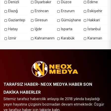
Denizli
Diyarbakır
Düzce
Edirne
Elazığ
Erzincan
Erzurum
Eskişehir
Gaziantep
Giresun
Gümüşhane
Hakkari
Hatay
Iğdır
Isparta
İstanbul
İzmir
Kahramanmaraş
Karabük
Karaman
Kars
Kastamonu
Kayseri
Kilis
Kırıkkale
Kırklareli
Kırşehir
Kocaeli
Konya
Kütahya
Malatya
Manisa
Mardin
Mersin
Muğla
Muş
Nevşehir
Niğde
Ordu
Osmaniye
TARAFSIZ HABER- NEOX MEDYA HABER SON
DAKİKA HABERLER
Rize
Sakarya
Samsun
Şanlıurfa
Sitemiz tarafsız habercilik anlayışı ile 2018 yılında başladığı
Siirt
Sinop
Şırnak
Sivas
yayın hayatına çizgisini bozmadan devam etmektedir. Özgür
ve tarafsız haber için takipte kalın.
Tekirdağ
Tokat
Trabzon
Tunceli