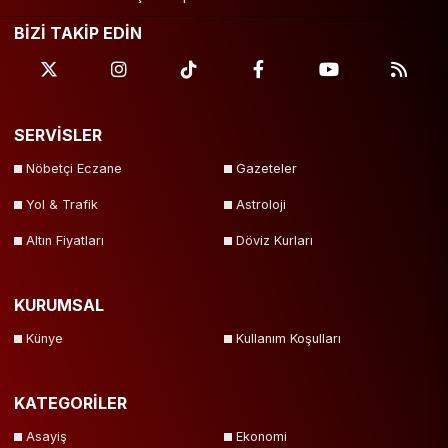
BİZİ TAKİP EDİN
Uşak
Van
Yalova
Yozgat
Zonguldak
SERVİSLER
Nöbetçi Eczane
Gazeteler
Yol & Trafik
Astroloji
Altın Fiyatları
Döviz Kurları
KURUMSAL
Künye
Kullanım Koşulları
KATEGORİLER
Asayiş
Ekonomi