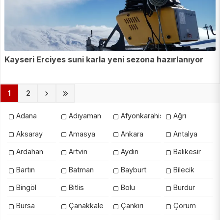
Kayseri Erciyes suni karla yeni sezona hazırlanıyor
(current)
1
2
Adana
Adıyaman
Afyonkarahisar
Ağrı
Aksaray
Amasya
Ankara
Antalya
Ardahan
Artvin
Aydın
Balıkesir
Bartın
Batman
Bayburt
Bilecik
Bingöl
Bitlis
Bolu
Burdur
Bursa
Çanakkale
Çankırı
Çorum