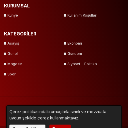
KURUMSAL
Künye
Kullanım Koşulları
KATEGORİLER
Asayiş
Ekonomi
Genel
Gündem
Magazin
Siyaset - Politika
Spor
Çerez politikasındaki amaçlarla sınırlı ve mevzuata
Yazarlar
Videolar
Galeriler
Anketler
Firmalar
Sitemap
uygun şekilde çerez kullanmaktayız.