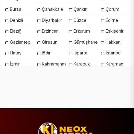
Bursa
Çanakkale
Çankırı
Çorum
Denizli
Diyarbakır
Düzce
Edirne
Elazığ
Erzincan
Erzurum
Eskişehir
Gaziantep
Giresun
Gümüşhane
Hakkari
Hatay
Iğdır
Isparta
İstanbul
İzmir
Kahramanmaraş
Karabük
Karaman
Kars
Kastamonu
Kayseri
Kilis
Kırıkkale
Kırklareli
Kırşehir
Kocaeli
Konya
Kütahya
Malatya
Manisa
Mardin
Mersin
Muğla
Muş
Nevşehir
Niğde
Ordu
Osmaniye
Rize
Sakarya
Samsun
Şanlıurfa