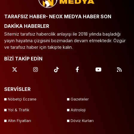
Siirt
Sinop
Şırnak
Sivas
TARAFSIZ HABER- NEOX MEDYA HABER SON
Tekirdağ
Tokat
Trabzon
Tunceli
DAKİKA HABERLER
Uşak
Van
Yalova
Yozgat
Sitemiz tarafsız habercilik anlayışı ile 2018 yılında başladığı
Zonguldak
yayın hayatına çizgisini bozmadan devam etmektedir. Özgür
ve tarafsız haber için takipte kalın.
BİZİ TAKİP EDİN
SERVİSLER
Nöbetçi Eczane
Gazeteler
Yol & Trafik
Astroloji
Altın Fiyatları
Döviz Kurları