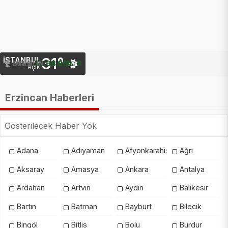
31°
İSTANBUL
STERLIN
EURO
55.08 ₺
64.26 ₺
Açık
Erzincan Haberleri
Gösterilecek Haber Yok
Adana
Adıyaman
Afyonkarahisar
Ağrı
Aksaray
Amasya
Ankara
Antalya
Ardahan
Artvin
Aydın
Balıkesir
Bartın
Batman
Bayburt
Bilecik
Bingöl
Bitlis
Bolu
Burdur