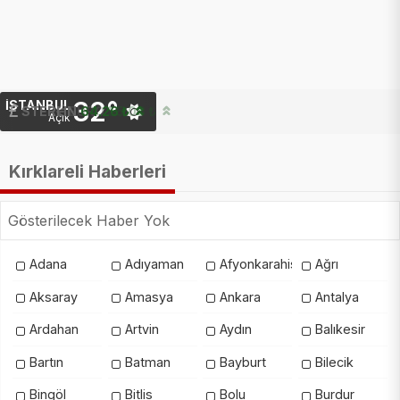
32°
İSTANBUL
STERLIN
64.26 ₺
EURO
55.08 ₺
Açık
Kırklareli Haberleri
Gösterilecek Haber Yok
Adana
Adıyaman
Afyonkarahisar
Ağrı
Aksaray
Amasya
Ankara
Antalya
Ardahan
Artvin
Aydın
Balıkesir
Bartın
Batman
Bayburt
Bilecik
Bingöl
Bitlis
Bolu
Burdur