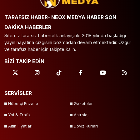
Siirt
Sinop
Şırnak
Sivas
TARAFSIZ HABER- NEOX MEDYA HABER SON
Tekirdağ
Tokat
Trabzon
Tunceli
DAKİKA HABERLER
Uşak
Van
Yalova
Yozgat
Sitemiz tarafsız habercilik anlayışı ile 2018 yılında başladığı
Zonguldak
yayın hayatına çizgisini bozmadan devam etmektedir. Özgür
ve tarafsız haber için takipte kalın.
BİZİ TAKİP EDİN
SERVİSLER
Nöbetçi Eczane
Gazeteler
Yol & Trafik
Astroloji
Altın Fiyatları
Döviz Kurları