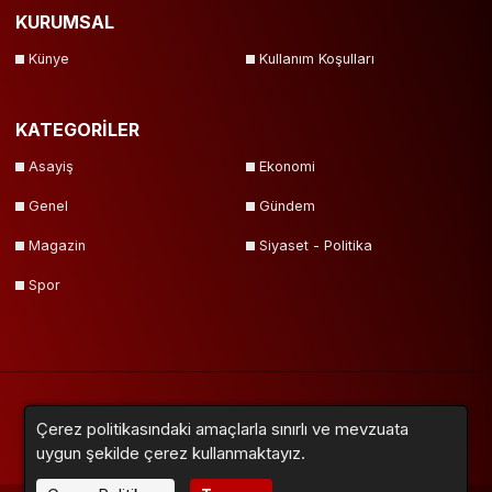
KURUMSAL
Künye
Kullanım Koşulları
KATEGORİLER
Asayiş
Ekonomi
Genel
Gündem
Magazin
Siyaset - Politika
Spor
Çerez politikasındaki amaçlarla sınırlı ve mevzuata
Yazarlar
Videolar
Galeriler
Anketler
Firmalar
Sitemap
uygun şekilde çerez kullanmaktayız.