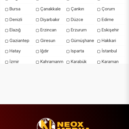
Bursa
Çanakkale
Çankırı
Çorum
Denizli
Diyarbakır
Düzce
Edirne
Elazığ
Erzincan
Erzurum
Eskişehir
Gaziantep
Giresun
Gümüşhane
Hakkari
Hatay
Iğdır
Isparta
İstanbul
İzmir
Kahramanmaraş
Karabük
Karaman
Kars
Kastamonu
Kayseri
Kilis
Kırıkkale
Kırklareli
Kırşehir
Kocaeli
Konya
Kütahya
Malatya
Manisa
Mardin
Mersin
Muğla
Muş
Nevşehir
Niğde
Ordu
Osmaniye
Rize
Sakarya
Samsun
Şanlıurfa